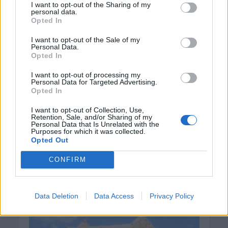
I want to opt-out of the Sharing of my
personal data.
ΔΉΜΟΣ ΚΙΣΆΜΟΥ
Opted In
Κίσαμος: Τελευταίο
I want to opt-out of the Sale of my
“αντίο” στον «δάσκαλο»
Personal Data.
Opted In
της παράδοσης Γιάννη
I want to opt-out of processing my
Σκουλούδη
Personal Data for Targeted Advertising.
Opted In
13 Αυγούστου 2019
I want to opt-out of Collection, Use,
Retention, Sale, and/or Sharing of my
Με σύσσωμους τους κατοίκους του Βουλγάρω στον
Personal Data that Is Unrelated with the
Purposes for which it was collected.
Καθεδρικό Ιερό Ναό του χωριού τους αφιερωμένο
Opted Out
στη Μεταμόρφωση και την Ανάσταση του Χριστού
καθώς και στον Άγιο...
CONFIRM
Data Deletion
Data Access
Privacy Policy