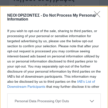
συμμετοχής για τον
Λαφονήσιο δρόμο
ΝΕΟΙ ΟΡΙΖΟΝΤΕΣ -
Do Not Process My Personal
Information
13 Αυγούστου 2019
If you wish to opt-out of the sale, sharing to third parties, or
Οι εγγραφές για το Λαφονήσιο δρόμο που θα
processing of your personal or sensitive information for
πραγματοποιηθεί στις 17 Αυγούστου κλείνουν
targeted advertising by us, please use the below opt-out
αύριο, για αυτό ενημερώνονται όσοι επιθυμούν να
section to confirm your selection. Please note that after your
συμμετέχουν μπορούν να...
opt-out request is processed you may continue seeing
interest-based ads based on personal information utilized by
us or personal information disclosed to third parties prior to
your opt-out. You may separately opt-out of the further
disclosure of your personal information by third parties on the
IAB’s list of downstream participants. This information may
also be disclosed by us to third parties on the
IAB’s List of
Downstream Participants
that may further disclose it to other
third parties.
Personal Data Processing Opt Outs