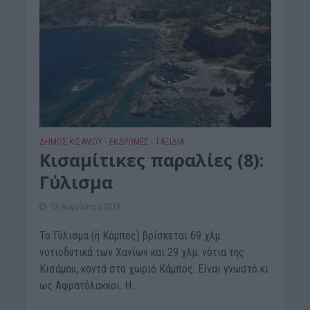
ΔΉΜΟΣ ΚΙΣΆΜΟΥ
ΕΚΔΡΟΜΈΣ - ΤΑΞΊΔΙΑ
•
Κισαμίτικες παραλίες (8):
Γύλισμα
12 Αυγούστου 2019
Το Γύλισμα (ή Κάμπος) βρίσκεται 69 χλμ.
νοτιοδυτικά των Χανίων και 29 χλμ. νότια της
Κισάμου, κοντά στο χωριό Κάμπος. Είναι γνωστό κι
ως Αφρατόλακκοι. Η...