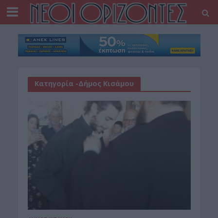
Κατηγορία -Δήμος Κισάμου