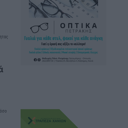
τητας
ά
τόσο