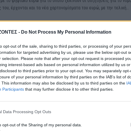
με το ψηφιακό ευρώ για το οποίο ξεκινούν οι συζητήσεις για το νόμ
 του, έρχονται και τα νέα χαρτονομίσματα του ευρώ, με την τελική...
ΤΙΕΣ ΣΤΟ ΠΑΡΕΛΘΟΝ
αγικός θάνατος του Γιώργου
ΖΟΝΤΕΣ -
Do Not Process My Personal Information
άκη στον Νιαγάρα
to opt-out of the sale, sharing to third parties, or processing of your per
formation for targeted advertising by us, please use the below opt-out s
 2026
r selection. Please note that after your opt-out request is processed y
eing interest-based ads based on personal information utilized by us or
λίου του 1930 όταν ο Γιώργος Α. Σταθάκης που ζούσε στο Μπάφαλο τ
disclosed to third parties prior to your opt-out. You may separately opt-
ς, και δούλευε σαν σεφ πήρε μια παράξενη και γενναία απόφαση. Ήθ
losure of your personal information by third parties on the IAB’s list of
. This information may also be disclosed by us to third parties on the
IA
Participants
that may further disclose it to other third parties.
ΛΑΔΑ
8 πόλεις με τους περισσότερους
l Data Processing Opt Outs
ες στον κόσμο – Η 3η και η 4η 
κονται στην Ελλάδα!
o opt-out of the Sharing of my personal data.