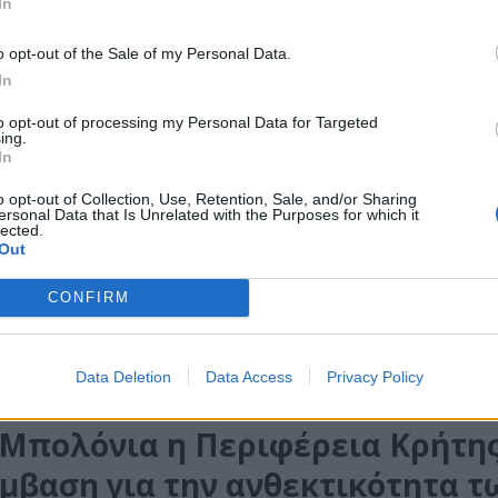
In
 2026
o opt-out of the Sale of my Personal Data.
eorgeMapas.gr έκανε ένα top 18 των πόλεων με τους περισσότερου
In
 άτομα ελληνικής καταγωγής, και από τις 18, οι 11 δεν βρίσκονται στη
to opt-out of processing my Personal Data for Targeted
ing.
In
ΔΙΑΦΕΡΟΝΤΑ
 οι Ευρωπαίοι δεν βάζουν air
o opt-out of Collection, Use, Retention, Sale, and/or Sharing
ersonal Data that Is Unrelated with the Purposes for which it
ition και «σκάνε» από τον καύσ
lected.
Out
 2026
CONFIRM
 και η Δυτική Ευρώπη βιώνουν αλλεπάλληλα κύματα καύσωνα τα τελε
 αποκορύφωμα το διπλό χτύπημα φέτος με 35άρια στα τέλη Μαΐου και.
Data Deletion
Data Access
Privacy Policy
ΗΤΗ
 Μπολόνια η Περιφέρεια Κρήτης
μβαση για την ανθεκτικότητα τ