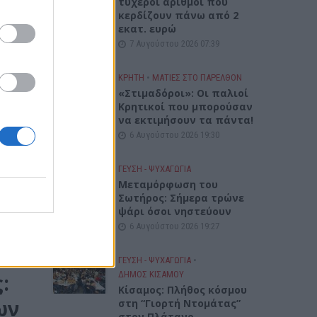
τυχεροί αριθμοί που
κερδίζουν πάνω από 2
εκατ. ευρώ
ς
7 Αυγούστου 2026 07:39
ν...
ΚΡΗΤΗ
•
ΜΑΤΙΕΣ ΣΤΟ ΠΑΡΕΛΘΟΝ
«Στιμαδόροι»: Οι παλιοί
Κρητικοί που μπορούσαν
να εκτιμήσουν τα πάντα!
6 Αυγούστου 2026 19:30
ωνα
ΓΕΎΣΗ - ΨΥΧΑΓΩΓΊΑ
Μεταμόρφωση του
Σωτήρος: Σήμερα τρώνε
υταία
ψάρι όσοι νηστεύουν
..
6 Αυγούστου 2026 19:27
ΓΕΎΣΗ - ΨΥΧΑΓΩΓΊΑ
•
ΔΉΜΟΣ ΚΙΣΆΜΟΥ
:
Κίσαμος: Πλήθος κόσμου
ων
στη “Γιορτή Ντομάτας”
στον Πλάτανο