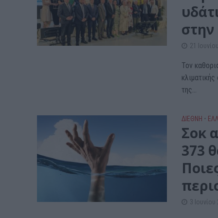
υδάτ
στην
21 Ιουνίο
Τον καθορι
κλιματικής
της...
ΔΙΕΘΝΗ
•
ΕΛ
Σοκ α
373 θ
Ποιε
περι
3 Ιουνίου