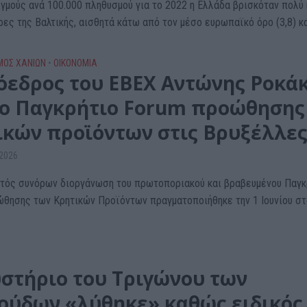
ιγμούς ανά 100.000 πληθυσμού για το 2022 η Ελλάδα βρισκόταν πολύ
ες της Βαλτικής, αισθητά κάτω από τον μέσο ευρωπαϊκό όρο (3,8) και
ΜΌΣ ΧΑΝΊΩΝ
•
ΟΙΚΟΝΟΜΙΑ
όεδρος του ΕΒΕΧ Αντώνης Ροκά
1ο Παγκρήτιο Forum προώθησης
ικών προϊόντων στις Βρυξέλλε
 2026
τός συνόρων διοργάνωση του πρωτοποριακού και βραβευμένου Παγκ
θησης των Κρητικών Προϊόντων πραγματοποιήθηκε την 1 Ιουνίου στ
υστήριο του Τριγώνου των
ούδων «λύθηκε» καθώς ειδικός