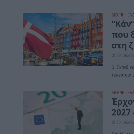
ΔΙΕΘΝΗ
•
ΕΝ
“Κάν’
που 
στη 
18 Ιουλίο
Οι Σκανδιν
τελευταία δ
ΔΙΕΘΝΗ
•
ΕΛ
Έρχο
2027 
13 Ιουλίο