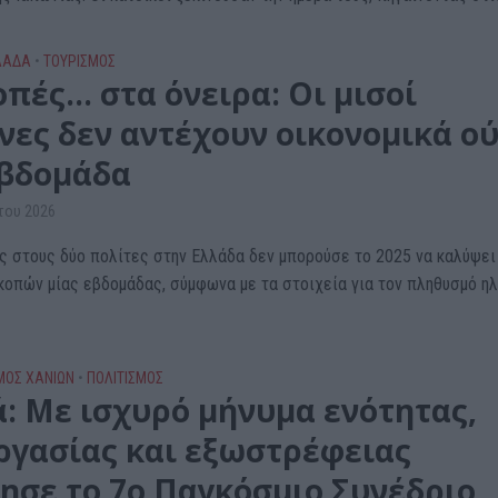
ΛΑΔΑ
•
ΤΟΥΡΙΣΜΟΣ
οπές… στα όνειρα: Οι μισοί
νες δεν αντέχουν οικονομικά ο
εβδομάδα
του 2026
ς στους δύο πολίτες στην Ελλάδα δεν μπορούσε το 2025 να καλύψει
κοπών μίας εβδομάδας, σύμφωνα με τα στοιχεία για τον πληθυσμό ηλ
ΜΌΣ ΧΑΝΊΩΝ
•
ΠΟΛΙΤΙΣΜΟΣ
ά: Με ισχυρό μήνυμα ενότητας,
ργασίας και εξωστρέφειας
νησε το 7ο Παγκόσμιο Συνέδριο