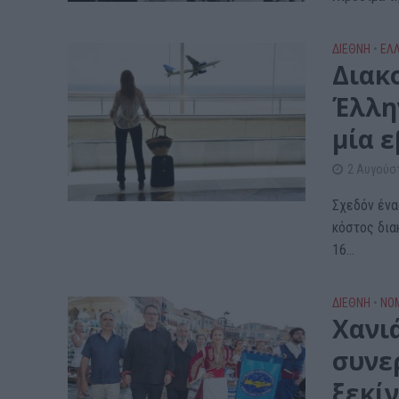
ΔΙΕΘΝΗ
•
ΕΛ
Διακ
Έλλη
μία 
2 Αυγούσ
Σχεδόν ένα
κόστος δια
16...
ΔΙΕΘΝΗ
•
ΝΟ
Χανι
συνε
ξεκί