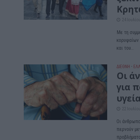
Κρητ
24 Ιουλίο
Με τη συμμ
κορυφαίων 
και του...
ΔΙΕΘΝΗ
•
ΕΛ
Οι ά
για 
υγεία
22 Ιουλίο
Oι άνθρωπο
περνούν με
προβλήματα.