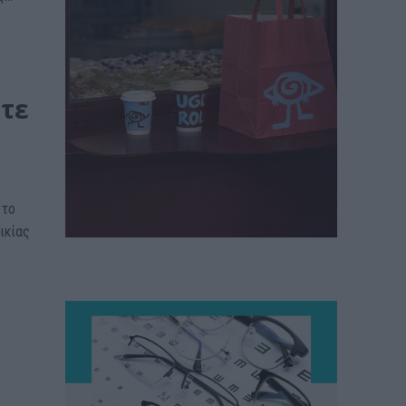
ύτε
 το
ικίας