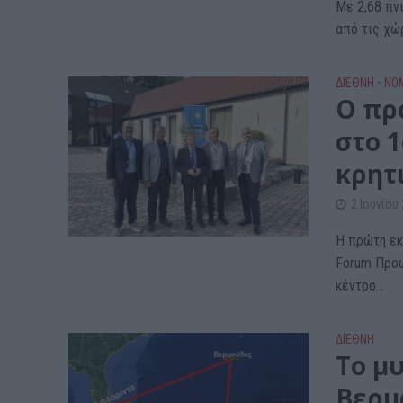
Με 2,68 πν
από τις χώρ
ΔΙΕΘΝΗ
•
ΝΟ
Ο πρ
στο 
κρητ
2 Ιουνίου
Η πρώτη εκ
Forum Προώ
κέντρο...
ΔΙΕΘΝΗ
Το μ
Βερμ