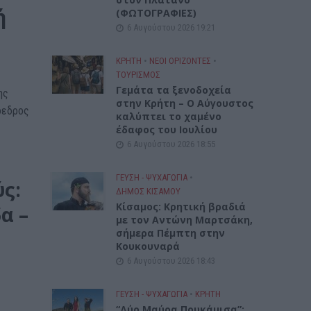
ή
(ΦΩΤΟΓΡΑΦΙΕΣ)
6 Αυγούστου 2026 19:21
ΚΡΗΤΗ
•
ΝΕΟΙ ΟΡΙΖΟΝΤΕΣ
•
ΤΟΥΡΙΣΜΟΣ
Γεμάτα τα ξενοδοχεία
ης
στην Κρήτη – Ο Αύγουστος
όεδρος
καλύπτει το χαμένο
έδαφος του Ιουλίου
6 Αυγούστου 2026 18:55
ΓΕΎΣΗ - ΨΥΧΑΓΩΓΊΑ
•
ύς:
ΔΉΜΟΣ ΚΙΣΆΜΟΥ
Kίσαμος: Κρητική βραδιά
α –
με τον Αντώνη Μαρτσάκη,
σήμερα Πέμπτη στην
Κουκουναρά
6 Αυγούστου 2026 18:43
ΓΕΎΣΗ - ΨΥΧΑΓΩΓΊΑ
•
ΚΡΗΤΗ
“Δύο Μαύρα Πουκάμισα”: