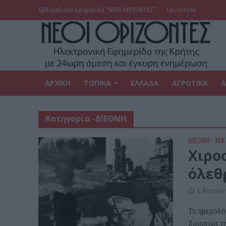
Εβδομαδιαία Εφημερίδα ‘’ΝΕΟΙ ΟΡΙΖΟΝΤΕΣ’’
Ταυτότητα
ΑΡΧΙΚΗ
ΤΟΠΙΚΑ
ΕΛΛΑΔΑ
ΑΓΡΟΤΙΚΑ
Α
Κατηγορία -ΔΙΕΘΝΗ
ΔΙΕΘΝΗ
•
ΜΑ
Χιρο
όλεθ
6 Αυγούσ
Το ημερολό
Χιροσίμα τη