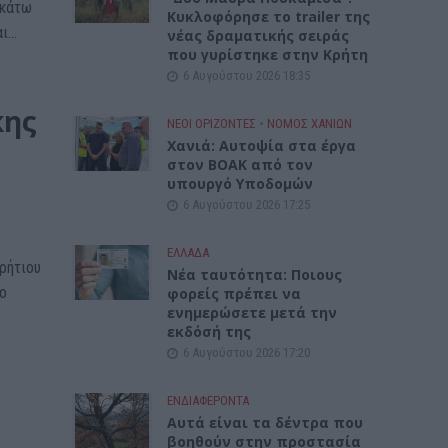
 κάτω
Κυκλοφόρησε το trailer της
...
νέας δραματικής σειράς
που γυρίστηκε στην Κρήτη
6 Αυγούστου 2026 18:35
κης
ΝΕΟΙ ΟΡΙΖΟΝΤΕΣ
•
ΝΟΜΌΣ ΧΑΝΊΩΝ
Χανιά: Αυτοψία στα έργα
στον ΒΟΑΚ από τον
υπουργό Υποδομών
ς
6 Αυγούστου 2026 17:25
ΕΛΛΑΔΑ
ρήτιου
Νέα ταυτότητα: Ποιους
ο
φορείς πρέπει να
ενημερώσετε μετά την
εκδόσή της
6 Αυγούστου 2026 17:20
ΕΝΔΙΑΦΕΡΟΝΤΑ
Αυτά είναι τα δέντρα που
βοηθούν στην προστασία