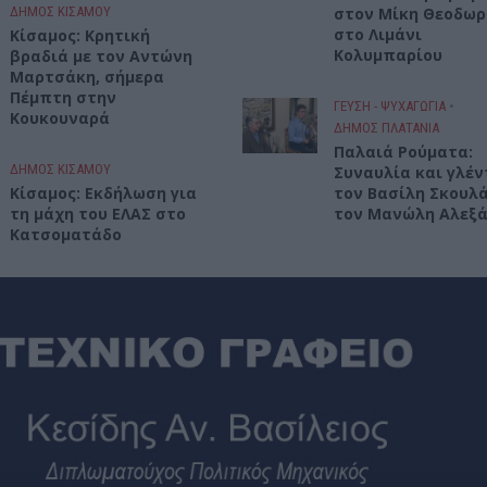
ΔΉΜΟΣ ΚΙΣΆΜΟΥ
στον Μίκη Θεοδω
στο Λιμάνι
Kίσαμος: Κρητική
Κολυμπαρίου
βραδιά με τον Αντώνη
Μαρτσάκη, σήμερα
Πέμπτη στην
ΓΕΎΣΗ - ΨΥΧΑΓΩΓΊΑ
•
Κουκουναρά
ΔΉΜΟΣ ΠΛΑΤΑΝΙΆ
Παλαιά Ρούματα:
ΔΉΜΟΣ ΚΙΣΆΜΟΥ
Συναυλία και γλέν
Κίσαμος: Εκδήλωση για
τον Βασίλη Σκουλά
τη μάχη του ΕΛΑΣ στο
τον Μανώλη Αλεξ
Κατσοματάδο