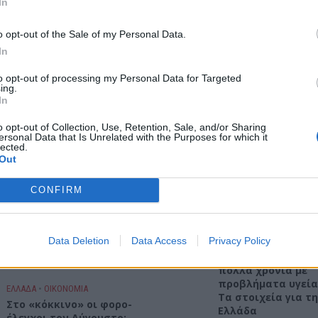
In
Διακοπές… στα όν
ΕΚΚΛΗΣΙΑ
•
ΕΛΛΑΔΑ
Οι μισοί Έλληνες 
o opt-out of the Sale of my Personal Data.
7η Αυγούστου 626 μ.Χ.: Η
αντέχουν οικονομ
νύχτα που “γεννήθηκε”
ούτε μία εβδομάδ
In
ο Ακάθιστος Ύμνος
στην
to opt-out of processing my Personal Data for Targeted
ΔΙΕΘΝΗ
•
ΝΟΜΌΣ ΧΑΝΊΩΝ
ing.
Κωνσταντινούπολη
ΠΟΛΙΤΙΣΜΟΣ
In
Χανιά: Με ισχυρό
ΕΛΛΑΔΑ
μήνυμα ενότητας,
o opt-out of Collection, Use, Retention, Sale, and/or Sharing
ersonal Data that Is Unrelated with the Purposes for which it
Νέα ταυτότητα: Ποιους
συνεργασίας και
lected.
φορείς πρέπει να
εξωστρέφειας ξεκ
Out
ενημερώσετε μετά την
το 7ο Παγκόσμιο
εκδόσή της
Συνέδριο Κρητών
CONFIRM
ΕΛΛΑΔΑ
•
ΟΙΚΟΝΟΜΙΑ
ΔΙΕΘΝΗ
•
ΕΛΛΑΔΑ
•
Εφορία: Πότε ελέγχει
ΕΝΔΙΑΦΕΡΟΝΤΑ
Data Deletion
Data Access
Privacy Policy
τις καταθέσεις μας
Οι άνθρωποι ζουν
στην τράπεζα
περισσότερο, αλλά
πολλά χρόνια με
προβλήματα υγεία
ΕΛΛΑΔΑ
•
ΟΙΚΟΝΟΜΙΑ
Τα στοιχεία για τ
Στο «κόκκινο» οι φορο-
Ελλάδα
έλεγχοι τον Αύγουστο: