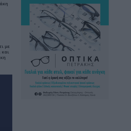
ράκη
τι με
 και
άκη