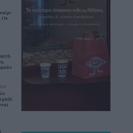
καίρι
 ΓΗ-
ιορτή
η,
ωρεάν
ΣΙΑ
ών
Μιχαήλ
ντα)
α