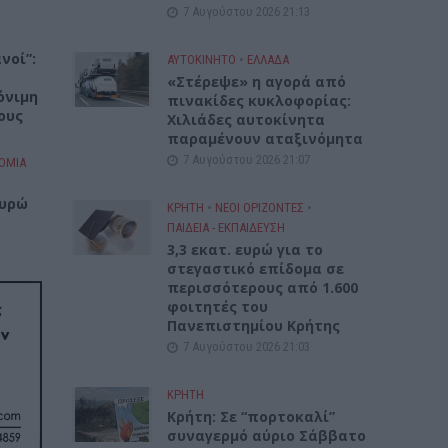
7 Αυγούστου 2026 21:13
νοί”:
ΑΥΤΟΚΙΝΗΤΟ
•
ΕΛΛΑΔΑ
«Στέρεψε» η αγορά από
όνιμη
πινακίδες κυκλοφορίας:
ους
Χιλιάδες αυτοκίνητα
παραμένουν αταξινόμητα
7 Αυγούστου 2026 21:07
ΟΜΙΑ
ευρώ
ΚΡΗΤΗ
•
ΝΕΟΙ ΟΡΙΖΟΝΤΕΣ
•
ΠΑΙΔΕΙΑ - ΕΚΠΑΙΔΕΥΣΗ
3,3 εκατ. ευρώ για το
στεγαστικό επίδομα σε
περισσότερους από 1.600
φοιτητές του
Πανεπιστημίου Κρήτης
7 Αυγούστου 2026 21:03
ΚΡΗΤΗ
Κρήτη: Σε “πορτοκαλί”
συναγερμό αύριο Σάββατο