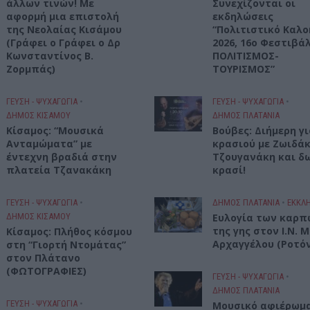
άλλων τινών! Mε
Συνεχίζονται οι
αφορμή μια επιστολή
εκδηλώσεις
της Νεολαίας Κισάμου
“Πολιτιστικό Καλο
(Γράφει ο Γράφει ο Δρ
2026, 16ο Φεστιβάλ
Κωνσταντίνος Β.
ΠΟΛΙΤΙΣΜΟΣ-
Ζορμπάς)
ΤΟΥΡΙΣΜΟΣ”
ΓΕΎΣΗ - ΨΥΧΑΓΩΓΊΑ
•
ΓΕΎΣΗ - ΨΥΧΑΓΩΓΊΑ
•
ΔΉΜΟΣ ΚΙΣΆΜΟΥ
ΔΉΜΟΣ ΠΛΑΤΑΝΙΆ
Κίσαμος: “Μουσικά
Βούβες: Διήμερη γ
Ανταμώματα” με
κρασιού με Ζωιδάκ
έντεχνη βραδιά στην
Τζουγανάκη και δ
πλατεία Τζανακάκη
κρασί!
ΓΕΎΣΗ - ΨΥΧΑΓΩΓΊΑ
•
ΔΉΜΟΣ ΠΛΑΤΑΝΙΆ
•
ΕΚΚΛΗ
ΔΉΜΟΣ ΚΙΣΆΜΟΥ
Ευλογία των καρπ
της γης στον Ι.Ν. 
Κίσαμος: Πλήθος κόσμου
Αρχαγγέλου (Ροτό
στη “Γιορτή Ντομάτας”
στον Πλάτανο
(ΦΩΤΟΓΡΑΦΙΕΣ)
ΓΕΎΣΗ - ΨΥΧΑΓΩΓΊΑ
•
ΔΉΜΟΣ ΠΛΑΤΑΝΙΆ
ΓΕΎΣΗ - ΨΥΧΑΓΩΓΊΑ
•
Μουσικό αφιέρωμ