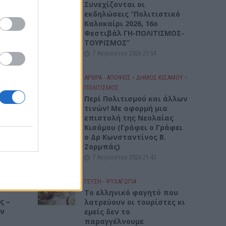
Συνεχίζονται οι
ειρα:
εκδηλώσεις “Πολιτιστικό
δεν
Καλοκαίρι 2026, 16ο
ικά
Φεστιβάλ ΓΗ-ΠΟΛΙΤΙΣΜΟΣ-
α
ΤΟΥΡΙΣΜΟΣ”
7 Αυγούστου 2026 21:54
•
ΑΡΘΡΑ - ΑΠΟΨΕΙΣ
•
ΔΉΜΟΣ ΚΙΣΆΜΟΥ
•
ΠΟΛΙΤΙΣΜΟΣ
Περί Πολιτισμού και άλλων
τινών! Mε αφορμή μια
ίνησε
επιστολή της Νεολαίας
Κισάμου (Γράφει ο Γράφει
ο Δρ Κωνσταντίνος Β.
Ζορμπάς)
7 Αυγούστου 2026 21:42
 για
ΓΕΎΣΗ - ΨΥΧΑΓΩΓΊΑ
Το ελληνικό φαγητό που
ς –
λατρεύουν οι τουρίστες κι
ην
εμείς δεν το
παραγγέλνουμε