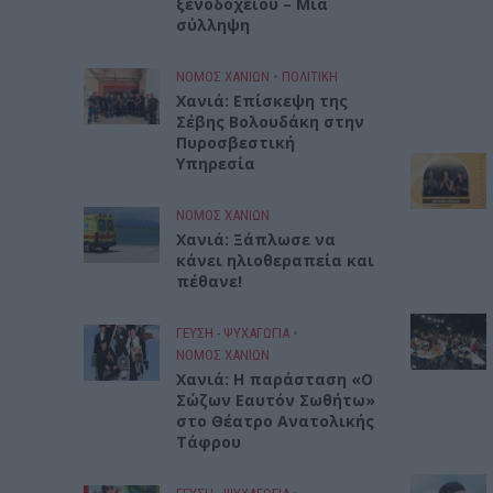
ξενοδοχείου – Μια
σύλληψη
ΝΟΜΌΣ ΧΑΝΊΩΝ
•
ΠΟΛΙΤΙΚΗ
Xανιά: Επίσκεψη της
Σέβης Βολουδάκη στην
Πυροσβεστική
Υπηρεσία
ΝΟΜΌΣ ΧΑΝΊΩΝ
Χανιά: Ξάπλωσε να
κάνει ηλιοθεραπεία και
πέθανε!
ΓΕΎΣΗ - ΨΥΧΑΓΩΓΊΑ
•
ΝΟΜΌΣ ΧΑΝΊΩΝ
Χανιά: Η παράσταση «Ο
Σώζων Εαυτόν Σωθήτω»
στο Θέατρο Ανατολικής
Τάφρου