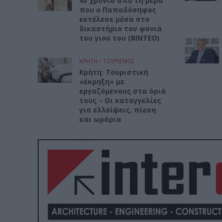
43 χρόνια από τη μέρα
που ο Παπαδόσηφος
εκτέλεσε μέσα στο
δικαστήριο τον φονιά
του γιου του (ΒΙΝΤΕΟ)
ΚΡΗΤΗ
•
ΤΟΥΡΙΣΜΟΣ
Κρήτη: Τουριστική
«έκρηξη» με
εργαζόμενους στα όριά
τους – Οι καταγγελίες
για ελλείψεις, πίεση
και ωράρια