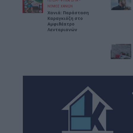
ΓΕΎΣΗ - ΨΥΧΑΓΩΓΊΑ
•
ΝΟΜΌΣ ΧΑΝΊΩΝ
Xανιά: Παράσταση
Καραγκιόζη στο
Αμφιθέατρο
Λενταριανών