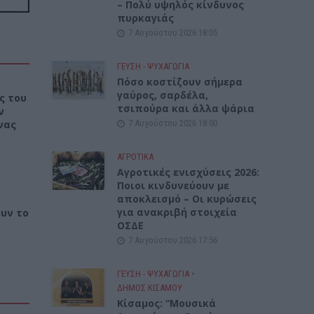
– Πολύ υψηλός κίνδυνος
πυρκαγιάς
7 Αυγούστου 2026 18:05
ΓΕΎΣΗ - ΨΥΧΑΓΩΓΊΑ
Πόσο κοστίζουν σήμερα
γαύρος, σαρδέλα,
ς του
τσιπούρα και άλλα ψάρια
ν
7 Αυγούστου 2026 18:00
νας
ΑΓΡΟΤΙΚΑ
Αγροτικές ενισχύσεις 2026:
Ποιοι κινδυνεύουν με
αποκλεισμό – Οι κυρώσεις
για ανακριβή στοιχεία
ουν το
ΟΣΔΕ
7 Αυγούστου 2026 17:56
ΓΕΎΣΗ - ΨΥΧΑΓΩΓΊΑ
•
ΔΉΜΟΣ ΚΙΣΆΜΟΥ
Κίσαμος: “Μουσικά