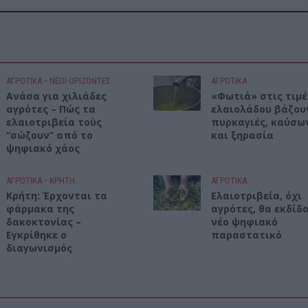
ΑΓΡΟΤΙΚΑ
•
ΝΕΟΙ ΟΡΙΖΟΝΤΕΣ
ΑΓΡΟΤΙΚΑ
Ανάσα για χιλιάδες
«Φωτιά» στις τιμέ
αγρότες – Πώς τα
ελαιολάδου βάζου
ελαιοτριβεία τούς
πυρκαγιές, καύσω
“σώζουν” από το
και ξηρασία
ψηφιακό χάος
ΑΓΡΟΤΙΚΑ
•
ΚΡΗΤΗ
ΑΓΡΟΤΙΚΑ
Κρήτη: Έρχονται τα
Ελαιοτριβεία, όχι
φάρμακα της
αγρότες, θα εκδίδ
δακοκτονίας –
νέο ψηφιακό
Εγκρίθηκε ο
παραστατικό
διαγωνισμός