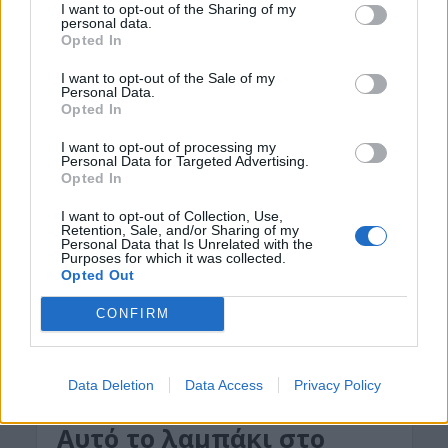
I want to opt-out of the Sharing of my
5 Ιουνίου 2026
personal data.
Opted In
Ενστάσεις και αντιδράσεις -εκτός από κλήσεις-
I want to opt-out of the Sale of my
φέρνουν οι κάμερες τεχνητής νοημοσύνης που
Personal Data.
Opted In
έχουν τοποθετηθεί στους δρόμους. Οδηγοί
διαμαρτύρονται για παραβάσεις...
I want to opt-out of processing my
Personal Data for Targeted Advertising.
Opted In
I want to opt-out of Collection, Use,
Retention, Sale, and/or Sharing of my
Personal Data that Is Unrelated with the
Purposes for which it was collected.
Opted Out
CONFIRM
Data Deletion
Data Access
Privacy Policy
ΑΥΤΟΚΙΝΗΤΟ
Αυτό το λαμπάκι στο