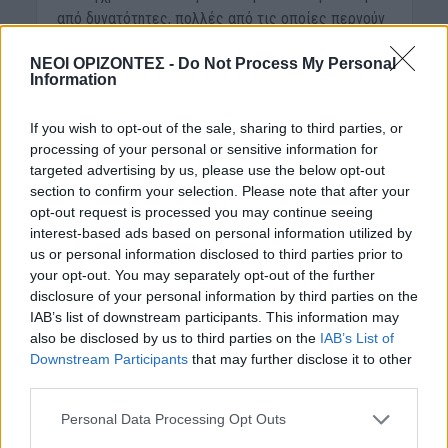
από δυνατότητες, πολλές από τις οποίες περνούν
απαρατήρητες από τους οδηγούς, παρά το γεγονός
ΝΕΟΙ ΟΡΙΖΟΝΤΕΣ -
Do Not Process My Personal
πως μπορεί να...
Information
If you wish to opt-out of the sale, sharing to third parties, or
processing of your personal or sensitive information for
targeted advertising by us, please use the below opt-out
section to confirm your selection. Please note that after your
opt-out request is processed you may continue seeing
interest-based ads based on personal information utilized by
us or personal information disclosed to third parties prior to
your opt-out. You may separately opt-out of the further
disclosure of your personal information by third parties on the
IAB’s list of downstream participants. This information may
also be disclosed by us to third parties on the
IAB’s List of
ΑΥΤΟΚΙΝΗΤΟ
ΕΛΛΑΔΑ
•
Downstream Participants
that may further disclose it to other
Οι «έξυπνες» κάμερες
third parties.
στον δρόμο… δεν είναι
Personal Data Processing Opt Outs
και τόσο έξυπνες