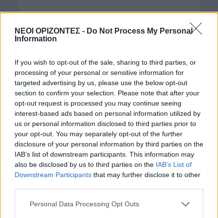
Η κλιματική αλλαγή και οι παρατεταμένες ξηρασίες
καθιστούν την άρδευση της ελιάς απαραίτητη για
ΝΕΟΙ ΟΡΙΖΟΝΤΕΣ -
Do Not Process My Personal
Information
τη διατήρηση υψηλών αποδόσεων. Ωστόσο, το νερό
στον ελαιώνα...
If you wish to opt-out of the sale, sharing to third parties, or
processing of your personal or sensitive information for
targeted advertising by us, please use the below opt-out
section to confirm your selection. Please note that after your
opt-out request is processed you may continue seeing
interest-based ads based on personal information utilized by
us or personal information disclosed to third parties prior to
your opt-out. You may separately opt-out of the further
disclosure of your personal information by third parties on the
IAB’s list of downstream participants. This information may
also be disclosed by us to third parties on the
IAB’s List of
Downstream Participants
that may further disclose it to other
third parties.
ΑΓΡΟΤΙΚΑ
Ψηφιακά δελτία
Personal Data Processing Opt Outs
αποστολής: Τι αλλάζει