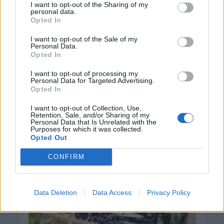
I want to opt-out of the Sharing of my
για αγρότες, ελαιοτριβεία
personal data.
Opted In
και λαϊκές αγορές
I want to opt-out of the Sale of my
Personal Data.
28 Ιουλίου 2026
Opted In
Να βάλει τάξη στην… ψηφιακή μετάβαση των
I want to opt-out of processing my
αγροτικών προϊόντων «από το χωράφι στο ράφι»
Personal Data for Targeted Advertising.
Opted In
επιχειρεί η AAΔΕ, με νέες διευκρινίσεις για τα
ψηφιακά δελτία αποστολής...
I want to opt-out of Collection, Use,
Retention, Sale, and/or Sharing of my
Personal Data that Is Unrelated with the
Purposes for which it was collected.
Opted Out
CONFIRM
Data Deletion
Data Access
Privacy Policy