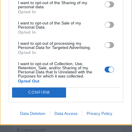
Παζάρι της Μεγάλης...
I want to opt-out of the Sharing of my
personal data.
Opted In
I want to opt-out of the Sale of my
Personal Data.
Opted In
I want to opt-out of processing my
Personal Data for Targeted Advertising.
Opted In
I want to opt-out of Collection, Use,
Retention, Sale, and/or Sharing of my
Personal Data that Is Unrelated with the
Purposes for which it was collected.
Opted Out
ΔΉΜΟΣ ΚΙΣΆΜΟΥ
ΝΕΟΙ ΟΡΙΖΟΝΤΕΣ
•
Kίσαμος: Συνεχιζόμενο το
CONFIRM
πρόβλημα της
ανεξέλεγκτης
Data Deletion
Data Access
Privacy Policy
εναπόθεσης μπάζων
6 Απριλίου 2022