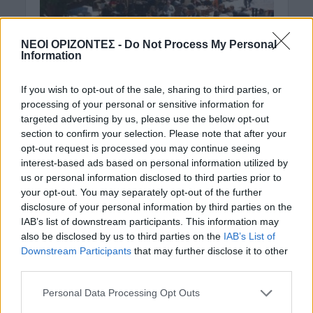
ΝΕΟΙ ΟΡΙΖΟΝΤΕΣ -
Do Not Process My Personal
Information
If you wish to opt-out of the sale, sharing to third parties, or
processing of your personal or sensitive information for
targeted advertising by us, please use the below opt-out
ΔΉΜΟΣ ΚΙΣΆΜΟΥ
ΝΕΟΙ ΟΡΙΖΟΝΤΕΣ
•
section to confirm your selection. Please note that after your
Κίσαμος: Επιστρέφει το
opt-out request is processed you may continue seeing
interest-based ads based on personal information utilized by
Παζάρι της Μεγάλης
us or personal information disclosed to third parties prior to
Παρασκευής, μετά από
your opt-out. You may separately opt-out of the further
disclosure of your personal information by third parties on the
απουσία δύο χρόνων
IAB’s list of downstream participants. This information may
also be disclosed by us to third parties on the
IAB’s List of
6 Απριλίου 2022
Downstream Participants
that may further disclose it to other
third parties.
Ο Δήμος Κισάμου, η Κοινωφελής Επιχείρηση του
Δήμου Κισάμου και ο Νέος Εμπορικός Σύλλογος
Personal Data Processing Opt Outs
Κισάμου, σας προσκαλούν να συμμετάσχετε στο