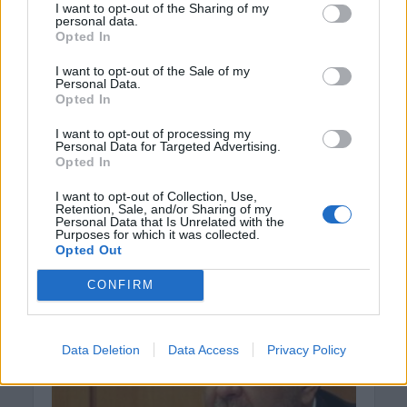
I want to opt-out of the Sharing of my
personal data.
ΚΟΡΩΝΟΪΟΣ - ΣΥΝΕΧΗΣ ΕΝΗΜΕΡΩΣΗ
ΚΡΗΤΗ
•
Opted In
Κρήτη: 8 νέα κρούσματα
κορωνοϊού –
I want to opt-out of the Sale of my
Personal Data.
Opted In
Καταγράφηκαν σε δύο
Νομούς
I want to opt-out of processing my
Personal Data for Targeted Advertising.
Opted In
25 Ιανουαρίου 2021
I want to opt-out of Collection, Use,
436 νέα κρούσματα covid19 εντοπίστηκαν συνολικά
Retention, Sale, and/or Sharing of my
Personal Data that Is Unrelated with the
στην Ελλάδα το τελευταίο 24ωρο, εκ των οποίων
Purposes for which it was collected.
τα 8 στον Κρήτη. Συγκεκριμένα, καταγράφηκαν 4
Opted Out
κρούσματα στο...
CONFIRM
Data Deletion
Data Access
Privacy Policy