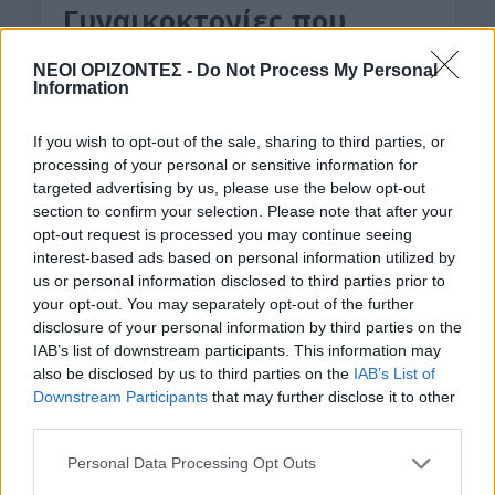
Γυναικοκτονίες που
συγκλόνισαν την Κρήτη
ΝΕΟΙ ΟΡΙΖΟΝΤΕΣ -
Do Not Process My Personal
Information
25 Ιανουαρίου 2021
Δεν έχουν περάσει παρά μερικές μόνο ημέρες από
If you wish to opt-out of the sale, sharing to third parties, or
processing of your personal or sensitive information for
τη δολοφονία μιας 54χρονης γυναίκας – μητέρας
targeted advertising by us, please use the below opt-out
τριών παιδιών – από τον 48χρονο σύντροφό της
section to confirm your selection. Please note that after your
στα...
opt-out request is processed you may continue seeing
interest-based ads based on personal information utilized by
us or personal information disclosed to third parties prior to
your opt-out. You may separately opt-out of the further
disclosure of your personal information by third parties on the
IAB’s list of downstream participants. This information may
also be disclosed by us to third parties on the
IAB’s List of
Downstream Participants
that may further disclose it to other
third parties.
Personal Data Processing Opt Outs