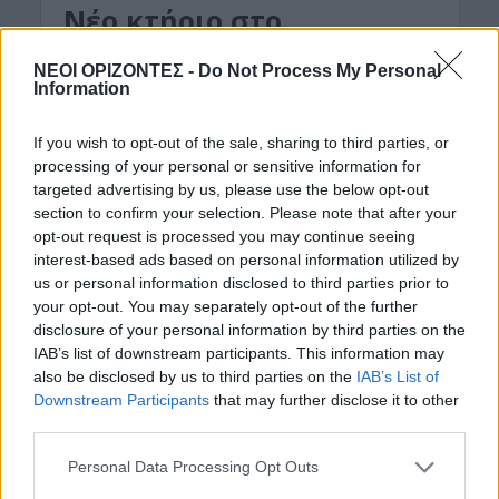
Νέο κτήριο στο
Πολυτεχνείο Κρήτης
ΝΕΟΙ ΟΡΙΖΟΝΤΕΣ -
Do Not Process My Personal
Information
8 Ιουλίου 2019
Σε έκταση 5.500 τετραγωνικών μέτρων θα
If you wish to opt-out of the sale, sharing to third parties, or
processing of your personal or sensitive information for
αναπτυχθεί το κτήριο που θα φιλοξενήσει το
targeted advertising by us, please use the below opt-out
“Ινστιτούτο Πετρελαϊκής Ερευνας” στον χώρο της
section to confirm your selection. Please note that after your
Πολυτεχνειούπολης στο Ακρωτήρι...
opt-out request is processed you may continue seeing
interest-based ads based on personal information utilized by
us or personal information disclosed to third parties prior to
your opt-out. You may separately opt-out of the further
disclosure of your personal information by third parties on the
IAB’s list of downstream participants. This information may
also be disclosed by us to third parties on the
IAB’s List of
Downstream Participants
that may further disclose it to other
third parties.
Personal Data Processing Opt Outs