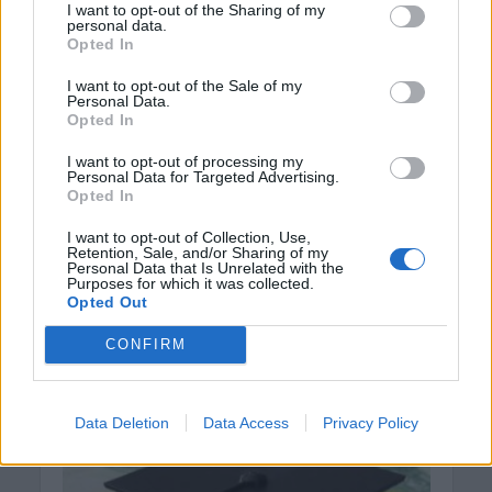
I want to opt-out of the Sharing of my
personal data.
ΔΙΆΦΟΡΑ
Opted In
Το Πολυτεχνείο Κρήτης
και το e- campus
I want to opt-out of the Sale of my
Personal Data.
Opted In
University στο
πρόγραμμα «Σπουδάζω με
I want to opt-out of processing my
Personal Data for Targeted Advertising.
Υποτροφία»
Opted In
I want to opt-out of Collection, Use,
4 Ιουλίου 2019
Retention, Sale, and/or Sharing of my
Personal Data that Is Unrelated with the
Purposes for which it was collected.
Τρεις νέες υποτροφίες προστέθηκαν στο
Opted Out
πρόγραμμα «Σπουδάζω με Υποτροφία» της Equal
Society. Το Πολυτεχνείο Κρήτης με δύο
CONFIRM
μεταπτυχιακά προγράμματα σπουδών και...
Data Deletion
Data Access
Privacy Policy