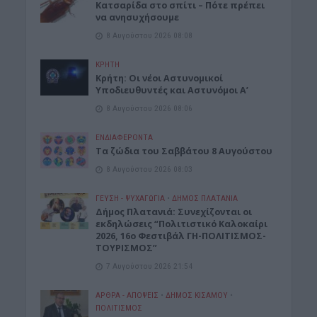
Κατσαρίδα στο σπίτι – Πότε πρέπει
να ανησυχήσουμε
8 Αυγούστου 2026 08:08
ΚΡΗΤΗ
Κρήτη: Οι νέοι Αστυνομικοί
Υποδιευθυντές και Αστυνόμοι Α’
8 Αυγούστου 2026 08:06
ΕΝΔΙΑΦΕΡΟΝΤΑ
Tα ζώδια του Σαββάτου 8 Αυγούστου
8 Αυγούστου 2026 08:03
ΓΕΎΣΗ - ΨΥΧΑΓΩΓΊΑ
•
ΔΉΜΟΣ ΠΛΑΤΑΝΙΆ
Δήμος Πλατανιά: Συνεχίζονται οι
εκδηλώσεις “Πολιτιστικό Καλοκαίρι
2026, 16ο Φεστιβάλ ΓΗ-ΠΟΛΙΤΙΣΜΟΣ-
ΤΟΥΡΙΣΜΟΣ”
7 Αυγούστου 2026 21:54
ΑΡΘΡΑ - ΑΠΟΨΕΙΣ
•
ΔΉΜΟΣ ΚΙΣΆΜΟΥ
•
ΠΟΛΙΤΙΣΜΟΣ