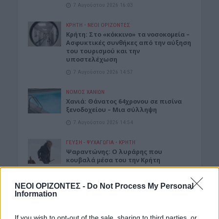
7 Αυγούστου 2026 16:03
ΚΡΗΤΗ
•
ΝΕΟΙ ΟΡΙΖΟΝΤΕΣ
Κρήτη: Στο «κόκκινο» τα νοσοκομεία –
Ασφυκτικές συνθήκες από την αύξηση
του τουρισμού και την
υποστελέχωση
7 Αυγούστου 2026 14:57
ΝΟΜΌΣ ΧΑΝΊΩΝ
Χανιά: Θάνατος 64χρονου σε πισίνα
ξενοδοχείου – Μια σύλληψη
7 Αυγούστου 2026 14:54
ΓΕΎΣΗ - ΨΥΧΑΓΩΓΊΑ
•
ΚΡΗΤΗ
Ψαραντώνης: Ο λυράρης που
κουβαλά μέσα του την Κρήτη
7 Αυγούστου 2026 13:51
ΝΕΟΙ ΟΡΙΖΟΝΤΕΣ -
Do Not Process My Personal
Information
Δημοφιλή αυτή την εβδομάδα
If you wish to opt-out of the sale, sharing to third parties, or