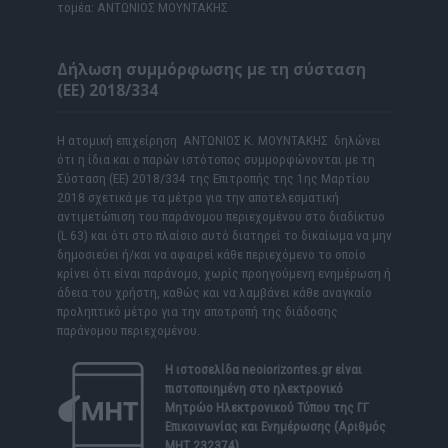
τομέα: ΑΝΤΩΝΙΟΣ ΜΟΥΝΤΑΚΗΣ
Δήλωση συμμόρφωσης με τη σύσταση
(ΕΕ) 2018/334
Η ατομική επιχείρηση ΑΝΤΩΝΙΟΣ Κ. ΜΟΥΝΤΑΚΗΣ δηλώνει
ότι η ίδια και ο παρών ιστότοπος συμμορφώνονται με τη
Σύσταση (ΕΕ) 2018/334 της Επιτροπής της 1ης Μαρτίου
2018 σχετικά με τα μέτρα για την αποτελεσματική
αντιμετώπιση του παράνομου περιεχομένου στο διαδίκτυο
(L 63) και ότι στο πλαίσιο αυτό διατηρεί το δικαίωμα να μην
δημοσιεύει ή/και να αφαιρεί κάθε περιεχόμενο το οποίο
κρίνει ότι είναι παράνομο, χωρίς προηγούμενη ενημέρωση ή
άδεια του χρήστη, καθώς και να λαμβάνει κάθε αναγκαίο
προληπτικό μέτρο για την αποτροπή της διάδοσης
παράνομου περιεχομένου.
Η ιστοσελίδα
neoiorizontes.gr
είναι
πιστοποιημένη στο ηλεκτρονικό
Μητρώο Ηλεκτρονικού Τύπου της ΓΓ
Επικοινωνίας και Ενημέρωσης (Αριθμός
ΜΗΤ 232374)