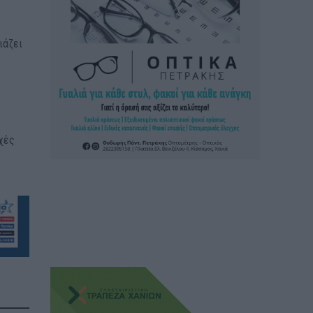
ιάζει
οχές