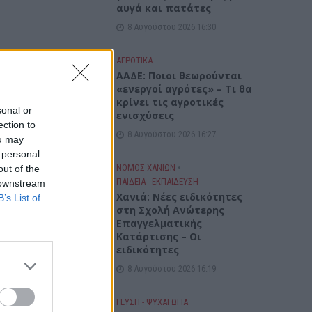
αυγά και πατάτες
8 Αυγούστου 2026 16:30
ΑΓΡΟΤΙΚΑ
ΑΑΔΕ: Ποιοι θεωρούνται
«ενεργοί αγρότες» – Τι θα
κρίνει τις αγροτικές
sonal or
ενισχύσεις
ection to
8 Αυγούστου 2026 16:27
ou may
 personal
ΝΟΜΌΣ ΧΑΝΊΩΝ
•
out of the
ΠΑΙΔΕΙΑ - ΕΚΠΑΙΔΕΥΣΗ
 downstream
Χανιά: Νέες ειδικότητες
B’s List of
στη Σχολή Ανώτερης
Επαγγελματικής
Κατάρτισης – Οι
ειδικότητες
8 Αυγούστου 2026 16:19
ΓΕΎΣΗ - ΨΥΧΑΓΩΓΊΑ