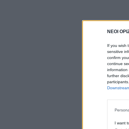
ΝΕΟΙ ΟΡΙ
If you wish 
sensitive in
confirm you
continue se
information 
further disc
participants
Downstream 
Persona
I want t