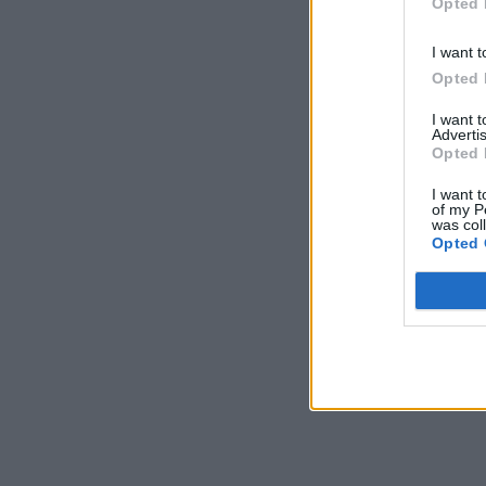
Opted 
I want t
Opted 
I want 
Advertis
Opted 
I want t
of my P
was col
Opted 