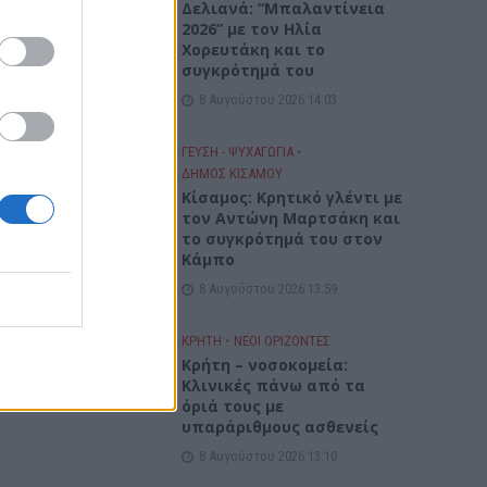
Δελιανά: “Μπαλαντίνεια
2026” με τον Ηλία
Χορευτάκη και το
συγκρότημά του
8 Αυγούστου 2026 14:03
ΓΕΎΣΗ - ΨΥΧΑΓΩΓΊΑ
•
ΔΉΜΟΣ ΚΙΣΆΜΟΥ
Kίσαμος: Κρητικό γλέντι με
τον Αντώνη Μαρτσάκη και
το συγκρότημά του στον
Κάμπο
8 Αυγούστου 2026 13:59
ΚΡΗΤΗ
•
ΝΕΟΙ ΟΡΙΖΟΝΤΕΣ
Κρήτη – νοσοκομεία:
Κλινικές πάνω από τα
όριά τους με
υπαράριθμους ασθενείς
8 Αυγούστου 2026 13:10