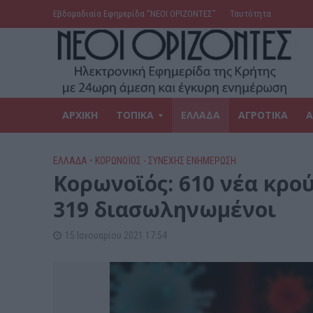
Εβδομαδιαία Εφημερίδα ‘’ΝΕΟΙ ΟΡΙΖΟΝΤΕΣ’’
Ταυτότητα
ΑΡΧΙΚΗ
ΤΟΠΙΚΑ
ΕΛΛΑΔΑ
ΑΓΡΟΤΙΚΑ
Α
ΕΛΛΑΔΑ
•
ΚΟΡΩΝΟΪΟΣ - ΣΥΝΕΧΗΣ ΕΝΗΜΕΡΩΣΗ
Kορωνοϊός: 610 νέα κρού
319 διασωληνωμένοι
15 Ιανουαρίου 2021 17:54