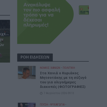
εχτ
ην
ύν
ΡΟΗ ΕΙΔΗΣΕΩΝ
ΝΟΜΌΣ ΧΑΝΊΩΝ
•
ΠΟΛΙΤΙΚΗ
Στα Χανιά ο Κυριάκος
Μητσοτάκης με τη σύζυγό
του για ολιγοήμερες
διακοπές (ΦΩΤΟΓΡΑΦΙΕΣ)
7 Αυγούστου 2026 09:13
ΓΕΎΣΗ - ΨΥΧΑΓΩΓΊΑ
•