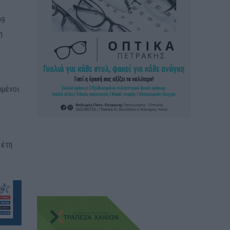
09
η
ωμένοι
η
 έτη