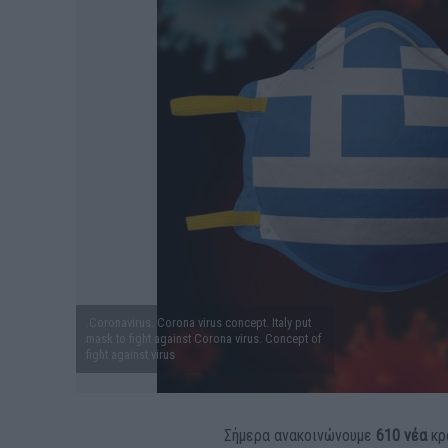
.Coronavirus. Corona virus concept. Italy put
mask to fight against Corona virus. Concept of
fight against virus
Σήμερα ανακοινώνουμε
610 νέα
κρ