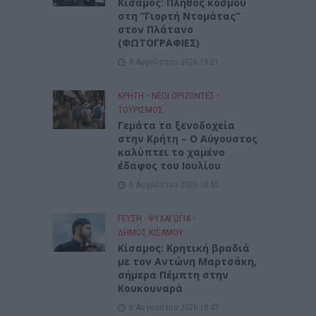
Κίσαμος: Πλήθος κόσμου
στη “Γιορτή Ντομάτας”
στον Πλάτανο
(ΦΩΤΟΓΡΑΦΙΕΣ)
6 Αυγούστου 2026 19:21
ΚΡΗΤΗ
•
ΝΕΟΙ ΟΡΙΖΟΝΤΕΣ
•
ΤΟΥΡΙΣΜΟΣ
Γεμάτα τα ξενοδοχεία
στην Κρήτη – Ο Αύγουστος
καλύπτει το χαμένο
έδαφος του Ιουλίου
6 Αυγούστου 2026 18:55
ΓΕΎΣΗ - ΨΥΧΑΓΩΓΊΑ
•
ΔΉΜΟΣ ΚΙΣΆΜΟΥ
Kίσαμος: Κρητική βραδιά
με τον Αντώνη Μαρτσάκη,
σήμερα Πέμπτη στην
Κουκουναρά
6 Αυγούστου 2026 18:43