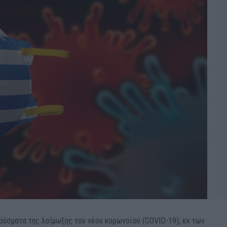
ούσματα της λοίμωξης του νέου κορωνοϊού (COVID-19), εκ των