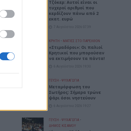
Τζόκερ: Αυτοί είναι οι
τυχεροί αριθμοί που
κερδίζουν πάνω από 2
εκατ. ευρώ
7 Αυγούστου 2026 07:39
ΚΡΗΤΗ
•
ΜΑΤΙΕΣ ΣΤΟ ΠΑΡΕΛΘΟΝ
«Στιμαδόροι»: Οι παλιοί
Κρητικοί που μπορούσαν
να εκτιμήσουν τα πάντα!
6 Αυγούστου 2026 19:30
ΓΕΎΣΗ - ΨΥΧΑΓΩΓΊΑ
Μεταμόρφωση του
Σωτήρος: Σήμερα τρώνε
ψάρι όσοι νηστεύουν
6 Αυγούστου 2026 19:27
ΓΕΎΣΗ - ΨΥΧΑΓΩΓΊΑ
•
ΔΉΜΟΣ ΚΙΣΆΜΟΥ