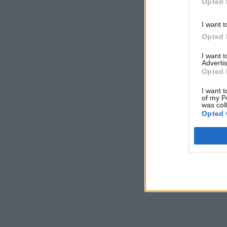
Opted 
I want t
Opted 
I want 
Advertis
Opted 
I want t
of my P
was col
Opted 