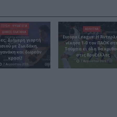
ΓΕΎΣΗ - ΨΥΧΑΓΩΓΊΑ
ΑΘΛΗΤΙΚΑ
ΔΉΜΟΣ ΠΛΑΤΑΝΙΆ
Europa League: Η Άντερλ
ες: Διήμερη γιορτή
νίκησε 1-0 τον ΠΑΟΚ στ
σιού με Ζωιδάκη,
Τούμπα κι όλα θα κριθο
γανάκη και δωρεάν
στις Βρυξέλλες
κρασί!
7 Αυγούστου 2026
7 Αυγούστου 2026