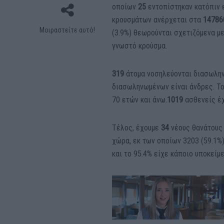
οποίων
25
εντοπίστηκαν κατόπιν 
κρουσμάτων ανέρχεται στα
14786
Μοιραστείτε αυτό!
(3.9%) θεωρούνται σχετιζόμενα με
γνωστό κρούσμα.
319
άτομα νοσηλεύονται διασωληνω
διασωληνωμένων είναι άνδρες. To
70 ετών και άνω.
1019
ασθενείς έχ
Τέλος, έχουμε
34
νέους θανάτους 
χώρα, εκ των οποίων 3203 (59.1%)
και το 95.4% είχε κάποιο υποκείμε