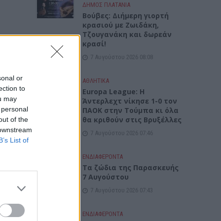
ΔΉΜΟΣ ΠΛΑΤΑΝΙΆ
Βούβες: Διήμερη γιορτή
κρασιού με Ζωιδάκη,
Τζουγανάκη και δωρεάν
κρασί!
7 Αυγούστου 2026 08:08
sonal or
ΑΘΛΗΤΙΚΑ
ection to
Europa League: Η
ou may
Άντερλεχτ νίκησε 1-0 τον
 personal
ΠΑΟΚ στην Τούμπα κι όλα
θα κριθούν στις Βρυξέλλες
out of the
 downstream
7 Αυγούστου 2026 07:46
B’s List of
ΕΝΔΙΑΦΕΡΟΝΤΑ
Tα ζώδια της Παρασκευής
7 Αυγούστου
7 Αυγούστου 2026 07:43
ΕΝΔΙΑΦΕΡΟΝΤΑ