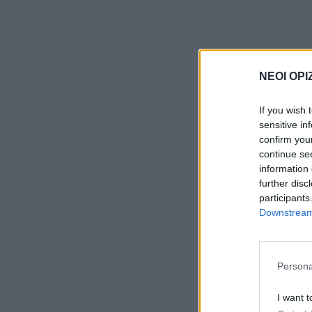
ΝΕΟΙ ΟΡΙ
If you wish 
sensitive in
confirm you
continue se
information 
further disc
participants
Downstream 
Persona
I want t