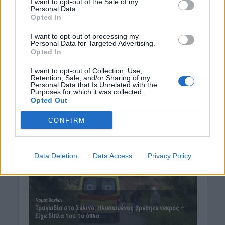
I want to opt-out of the Sale of my
Personal Data.
6 Αυγούστου 2026 17:03
Opted In
Δημοφιλή αυτή την εβδομάδα
I want to opt-out of processing my
Personal Data for Targeted Advertising.
Opted In
I want to opt-out of Collection, Use,
Retention, Sale, and/or Sharing of my
Personal Data that Is Unrelated with the
Purposes for which it was collected.
Opted Out
CONFIRM
Data Deletion
Data Access
Privacy Policy