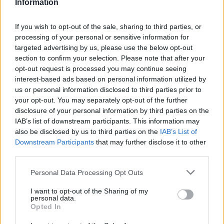
Information
6 Αυγούστου 2026 17:25
If you wish to opt-out of the sale, sharing to third parties, or
ΕΛΛΑΔΑ
processing of your personal or sensitive information for
Νέα ταυτότητα: Ποιους φορείς
targeted advertising by us, please use the below opt-out
πρέπει να ενημερώσετε μετά την
εκδόσή της
section to confirm your selection. Please note that after your
opt-out request is processed you may continue seeing
6 Αυγούστου 2026 17:20
interest-based ads based on personal information utilized by
us or personal information disclosed to third parties prior to
ΕΝΔΙΑΦΕΡΟΝΤΑ
Αυτά είναι τα δέντρα που βοηθούν
your opt-out. You may separately opt-out of the further
στην προστασία των σπιτιών μας
disclosure of your personal information by third parties on the
από τις φωτιές
IAB’s list of downstream participants. This information may
6 Αυγούστου 2026 17:16
also be disclosed by us to third parties on the
IAB’s List of
Downstream Participants
that may further disclose it to other
ΓΕΎΣΗ - ΨΥΧΑΓΩΓΊΑ
third parties.
Σύκο: Το φρούτο με τα μυστικά που
ίσως να μην γνωρίζεις
Personal Data Processing Opt Outs
6 Αυγούστου 2026 17:11
I want to opt-out of the Sharing of my
personal data.
ΝΟΜΌΣ ΧΑΝΊΩΝ
Opted In
Xανιά: Δίκτυο περισσότερων από 60
κρηνών πόσιμου νερού