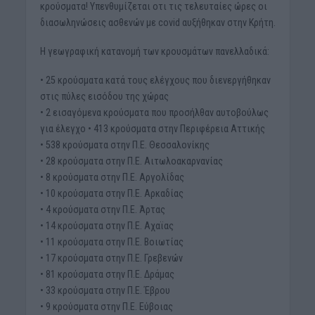
κρούσματα! Υπενθυμίζεται οτι τις τελευταίες ώρες οι
διασωληνώσεις ασθενών με covid αυξήθηκαν στην Κρήτη.
Η γεωγραφική κατανομή των κρουσμάτων πανελλαδικά:
• 25 κρούσματα κατά τους ελέγχους που διενεργήθηκαν
στις πύλες εισόδου της χώρας
• 2 εισαγόμενα κρούσματα που προσήλθαν αυτοβούλως
για έλεγχο • 413 κρούσματα στην Περιφέρεια Αττικής
• 538 κρούσματα στην Π.Ε. Θεσσαλονίκης
• 28 κρούσματα στην Π.Ε. Αιτωλοακαρνανίας
• 8 κρούσματα στην Π.Ε. Αργολίδας
• 10 κρούσματα στην Π.Ε. Αρκαδίας
• 4 κρούσματα στην Π.Ε. Άρτας
• 14 κρούσματα στην Π.Ε. Αχαϊας
• 11 κρούσματα στην Π.Ε. Βοιωτίας
• 17 κρούσματα στην Π.Ε. Γρεβενών
• 81 κρούσματα στην Π.Ε. Δράμας
• 33 κρούσματα στην Π.Ε. Έβρου
• 9 κρούσματα στην Π.Ε. Εύβοιας