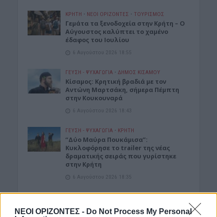
ΚΡΗΤΗ
•
ΝΕΟΙ ΟΡΙΖΟΝΤΕΣ
•
ΤΟΥΡΙΣΜΟΣ
Γεμάτα τα ξενοδοχεία στην Κρήτη – Ο
Αύγουστος καλύπτει το χαμένο
έδαφος του Ιουλίου
6 Αυγούστου 2026 18:55
ΓΕΎΣΗ - ΨΥΧΑΓΩΓΊΑ
•
ΔΉΜΟΣ ΚΙΣΆΜΟΥ
Kίσαμος: Κρητική βραδιά με τον
Αντώνη Μαρτσάκη, σήμερα Πέμπτη
στην Κουκουναρά
6 Αυγούστου 2026 18:43
ΓΕΎΣΗ - ΨΥΧΑΓΩΓΊΑ
•
ΚΡΗΤΗ
“Δύο Μαύρα Πουκάμισα”:
Κυκλοφόρησε το trailer της νέας
δραματικής σειράς που γυρίστηκε
στην Κρήτη
6 Αυγούστου 2026 18:35
ΝΕΟΙ ΟΡΙΖΟΝΤΕΣ
•
ΝΟΜΌΣ ΧΑΝΊΩΝ
Χανιά: Αυτοψία στα έργα στον ΒΟΑΚ
ΝΕΟΙ ΟΡΙΖΟΝΤΕΣ -
Do Not Process My Personal
από τον υπουργό Υποδομών