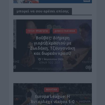
μπορεί να σου αρέσει επίσης
ΓΕΎΣΗ - ΨΥΧΑΓΩΓΊΑ
ΔΉΜΟΣ ΠΛΑΤΑΝΙΆ
Βούβες: Διήμερη
γιορτή κρασιού με
Ζωιδάκη, Τζουγανάκη
και δωρεάν κρασί!
7 Αυγούστου 2026
ΑΘΛΗΤΙΚΑ
Europa League: Η
Άντερλεχτ νίκησε 1-0