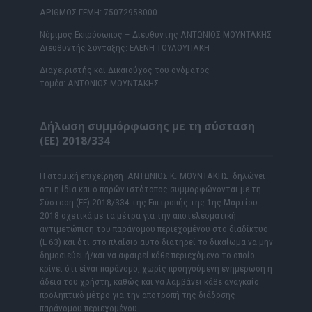
ΑΡΙΘΜΟΣ ΓΕΜΗ: 75072958000
Νόμιμος Εκπρόσωπος – Διευθυντής ΑΝΤΩΝΙΟΣ ΜΟΥΝΤΑΚΗΣ
Διευθυντής Σύνταξης: ΕΛΕΝΗ ΤΟΥΛΟΥΠΑΚΗ
Διαχειριστής και Δικαιούχος του ονόματος
τομέα: ΑΝΤΩΝΙΟΣ ΜΟΥΝΤΑΚΗΣ
Δήλωση συμμόρφωσης με τη σύσταση
(ΕΕ) 2018/334
Η ατομική επιχείρηση ΑΝΤΩΝΙΟΣ Κ. ΜΟΥΝΤΑΚΗΣ δηλώνει
ότι η ίδια και ο παρών ιστότοπος συμμορφώνονται με τη
Σύσταση (ΕΕ) 2018/334 της Επιτροπής της 1ης Μαρτίου
2018 σχετικά με τα μέτρα για την αποτελεσματική
αντιμετώπιση του παράνομου περιεχομένου στο διαδίκτυο
(L 63) και ότι στο πλαίσιο αυτό διατηρεί το δικαίωμα να μην
δημοσιεύει ή/και να αφαιρεί κάθε περιεχόμενο το οποίο
κρίνει ότι είναι παράνομο, χωρίς προηγούμενη ενημέρωση ή
άδεια του χρήστη, καθώς και να λαμβάνει κάθε αναγκαίο
προληπτικό μέτρο για την αποτροπή της διάδοσης
παράνομου περιεχομένου.