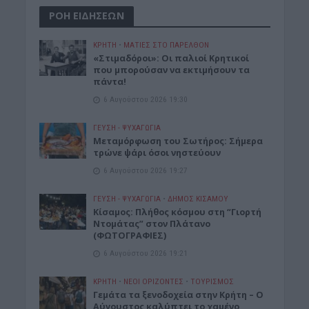
ΡΟΗ ΕΙΔΗΣΕΩΝ
ΚΡΗΤΗ
•
ΜΑΤΙΕΣ ΣΤΟ ΠΑΡΕΛΘΟΝ
«Στιμαδόροι»: Οι παλιοί Κρητικοί
που μπορούσαν να εκτιμήσουν τα
πάντα!
6 Αυγούστου 2026 19:30
ΓΕΎΣΗ - ΨΥΧΑΓΩΓΊΑ
Μεταμόρφωση του Σωτήρος: Σήμερα
τρώνε ψάρι όσοι νηστεύουν
6 Αυγούστου 2026 19:27
ΓΕΎΣΗ - ΨΥΧΑΓΩΓΊΑ
•
ΔΉΜΟΣ ΚΙΣΆΜΟΥ
Κίσαμος: Πλήθος κόσμου στη “Γιορτή
Ντομάτας” στον Πλάτανο
(ΦΩΤΟΓΡΑΦΙΕΣ)
6 Αυγούστου 2026 19:21
ΚΡΗΤΗ
•
ΝΕΟΙ ΟΡΙΖΟΝΤΕΣ
•
ΤΟΥΡΙΣΜΟΣ
Γεμάτα τα ξενοδοχεία στην Κρήτη – Ο
Αύγουστος καλύπτει το χαμένο