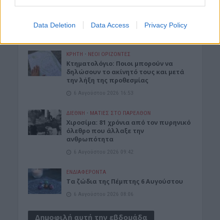
Χανιά: Την εντόπισε περιπολικό,
μεταφέρθηκε στο Αστυνομικό Τμήμα
και λίγες ημέρες μετά βρέθηκε νεκρή
Data Deletion
Data Access
Privacy Policy
6 Αυγούστου 2026 16:57
ΚΡΗΤΗ
•
ΝΕΟΙ ΟΡΙΖΟΝΤΕΣ
Κτηματολόγιο: Ποιοι μπορούν να
δηλώσουν το ακίνητό τους και μετά
την λήξη της προθεσμίας
6 Αυγούστου 2026 16:53
ΔΙΕΘΝΗ
•
ΜΑΤΙΕΣ ΣΤΟ ΠΑΡΕΛΘΟΝ
Χιροσίμα: 81 χρόνια από τον πυρηνικό
όλεθρο που άλλαξε την
ανθρωπότητα
6 Αυγούστου 2026 09:42
ΕΝΔΙΑΦΕΡΟΝΤΑ
Tα ζώδια της Πέμπτης 6 Αυγούστου
6 Αυγούστου 2026 08:06
Δημοφιλή αυτή την εβδομάδα