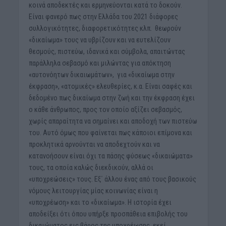
κοινά αποδεκτές και ερμηνεύονται κατά το δοκούν.
Είναι φανερό πως στην Ελλάδα του 2021 διάφορες
συλλογικότητες, διαφορετικότητες κλπ. θεωρούν
«δικαίωμα» τους να υβρίζουν και να ευτελίζουν
θεσμούς, πιστεύω, ιδανικά και σύμβολα, απαιτώντας
παράλληλα σεβασμό και μιλώντας για απόκτηση
«αυτονόητων δικαιωμάτων», για «δικαίωμα στην
έκφραση», «ατομικές» ελευθερίες, κ.α. Είναι σαφές και
δεδομένο πως δικαίωμα στην ζωή και την έκφραση έχει
ο κάθε άνθρωπος, προς τον οποίο αξίζει σεβασμός,
χωρίς απαραίτητα να σημαίνει και αποδοχή των πιστεύω
του. Αυτό όμως που φαίνεται πως κάποιοι επίμονα και
προκλητικά αρνούνται να αποδεχτούν και να
κατανοήσουν είναι όχι τα πάσης φύσεως «δικαιώματα»
τους, τα οποία καλώς διεκδικούν, αλλά οι
«υποχρεώσεις» τους. Εξ΄ άλλου ένας από τους βασικούς
νόμους λειτουργίας μίας κοινωνίας είναι η
«υποχρέωση» και το «δικαίωμα». Η ιστορία έχει
αποδείξει ότι όπου υπήρξε προσπάθεια επιβολής του
δικαιώματος εις βάρος της υποχρέωσης, εκεί