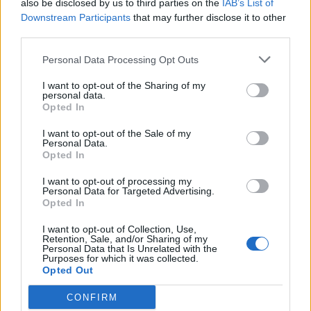
also be disclosed by us to third parties on the
IAB’s List of
Νέα ταυτότητα: Ποιους φορείς
Downstream Participants
that may further disclose it to other
πρέπει να ενημερώσετε μετά την
εκδόσή της
third parties.
6 Αυγούστου 2026 17:20
Personal Data Processing Opt Outs
ΕΝΔΙΑΦΕΡΟΝΤΑ
I want to opt-out of the Sharing of my
Αυτά είναι τα δέντρα που βοηθούν
personal data.
στην προστασία των σπιτιών μας
Opted In
από τις φωτιές
I want to opt-out of the Sale of my
6 Αυγούστου 2026 17:16
Personal Data.
Opted In
ΓΕΎΣΗ - ΨΥΧΑΓΩΓΊΑ
Σύκο: Το φρούτο με τα μυστικά που
I want to opt-out of processing my
ίσως να μην γνωρίζεις
Personal Data for Targeted Advertising.
Opted In
6 Αυγούστου 2026 17:11
I want to opt-out of Collection, Use,
ΝΟΜΌΣ ΧΑΝΊΩΝ
Retention, Sale, and/or Sharing of my
Xανιά: Δίκτυο περισσότερων από 60
Personal Data that Is Unrelated with the
κρηνών πόσιμου νερού
Purposes for which it was collected.
Opted Out
6 Αυγούστου 2026 17:03
CONFIRM
ΝΟΜΌΣ ΧΑΝΊΩΝ