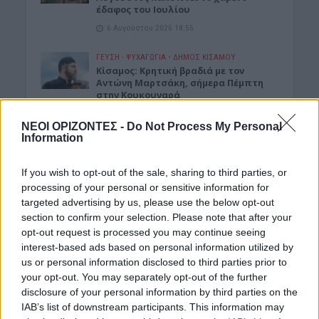
έδαφος του Ιουλίου
6 Αυγούστου 2026 18:55
ΓΕΎΣΗ - ΨΥΧΑΓΩΓΊΑ
•
ΔΉΜΟΣ ΚΙΣΆΜΟΥ
Kίσαμος: Κρητική βραδιά με τον
Αντώνη Μαρτσάκη, σήμερα Πέμπτη
στην Κουκουναρά
6 Αυγούστου 2026 18:43
ΝΕΟΙ ΟΡΙΖΟΝΤΕΣ -
Do Not Process My Personal
Information
ΓΕΎΣΗ - ΨΥΧΑΓΩΓΊΑ
•
ΚΡΗΤΗ
“Δύο Μαύρα Πουκάμισα”:
Κυκλοφόρησε το trailer της νέας
If you wish to opt-out of the sale, sharing to third parties, or
δραματικής σειράς που γυρίστηκε
processing of your personal or sensitive information for
στην Κρήτη
targeted advertising by us, please use the below opt-out
6 Αυγούστου 2026 18:35
section to confirm your selection. Please note that after your
opt-out request is processed you may continue seeing
ΝΕΟΙ ΟΡΙΖΟΝΤΕΣ
•
ΝΟΜΌΣ ΧΑΝΊΩΝ
interest-based ads based on personal information utilized by
Χανιά: Αυτοψία στα έργα στον ΒΟΑΚ
us or personal information disclosed to third parties prior to
από τον υπουργό Υποδομών
your opt-out. You may separately opt-out of the further
6 Αυγούστου 2026 17:25
disclosure of your personal information by third parties on the
IAB’s list of downstream participants. This information may
ΕΛΛΑΔΑ