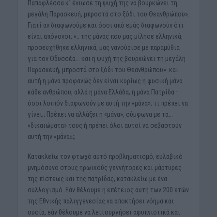
Παπαφλέσσα κ΄ ένιωσε τη ψυχή της να βουρκώνει τη
μεγάλη Παρασκευή, μπροστά στο ξόδι του Θεανθρώπου».
Γιατί αν διαφωνούμε και όσοι από εμάς διαφωνούν ότι
είναι απόγονοι: «.. της μάνας που μας μίλησε ελληνικά,
προσευχήθηκε ελληνικά, μας νανούρισε με παραμύθια
για τον Οδυσσέα… και η ψυχή της βουρκώνει τη μεγάλη
Παρασκευή, μπροστά στο ξόδι του Θεανθρώπου»· και
αυτή η μάνα προφανώς δεν είναι κυρίως η φυσική μάνα
κάθε ανθρώπου, αλλά η μάνα Ελλάδα, η μάνα Πατρίδα ·
όσοι λοιπόν διαφωνούν με αυτή την «μάνα», τι πρέπει να
γίνει;; Πρέπει να αλλάξει η «μάνα», σύμφωνα με τα…
«δικαιώματα» τους ή πρέπει όλοι αυτοί να σεβαστούν
αυτή την «μάνα»;;
Κατακλείω τον φτωχό αυτό προβληματισμό, ευλαβικό
μνημόσυνο στους ηρωικούς γεννήτορες και μάρτυρες
της πίστεως και της πατρίδας, κατακλείω με ένα
συλλογισμό. Εάν θέλουμε η επέτειος αυτή των 200 ετών
της Εθνικής παλιγγενεσίας να αποκτήσει νόημα και
ουσία, εάν θέλουμε να λειτουργήσει αφυπνιστικά και