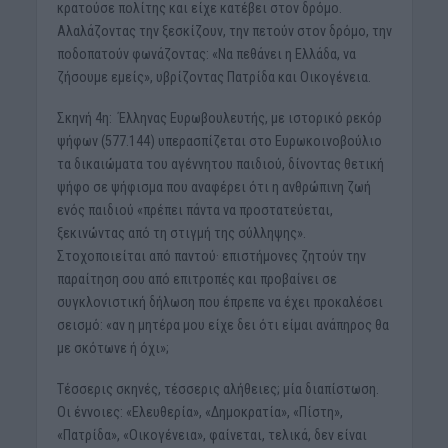
κρατούσε πολίτης και είχε κατέβει στον δρόμο.
Αλαλάζοντας την ξεσκίζουν, την πετούν στον δρόμο, την
ποδοπατούν φωνάζοντας: «Να πεθάνει η Ελλάδα, να
ζήσουμε εμείς», υβρίζοντας Πατρίδα και Οικογένεια.
Σκηνή 4η: Έλληνας Ευρωβουλευτής, με ιστορικό ρεκόρ
ψήφων (577.144) υπερασπίζεται στο Ευρωκοινοβούλιο
τα δικαιώματα του αγέννητου παιδιού, δίνοντας θετική
ψήφο σε ψήφισμα που αναφέρει ότι η ανθρώπινη ζωή
ενός παιδιού «πρέπει πάντα να προστατεύεται,
ξεκινώντας από τη στιγμή της σύλληψης».
Στοχοποιείται από παντού· επιστήμονες ζητούν την
παραίτηση σου από επιτροπές και προβαίνει σε
συγκλονιστική δήλωση που έπρεπε να έχει προκαλέσει
σεισμό: «αν η μητέρα μου είχε δει ότι είμαι ανάπηρος θα
με σκότωνε ή όχι»;
Τέσσερις σκηνές, τέσσερις αλήθειες; μία διαπίστωση.
Οι έννοιες: «Ελευθερία», «Δημοκρατία», «Πίστη»,
«Πατρίδα», «Οικογένεια», φαίνεται, τελικά, δεν είναι