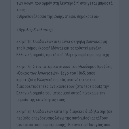
των Λαών, που ορμάν στη λευτεριά π’ ανοίγεται μπροστά
τους
ανθρωποθάλασσα της Ζωής, σ’ Εσέ, Δημοκρατία»!
(
Άγγελος Σικελιανός
)
Σκηνή 1η: Ομάδα νέων ανεβαίνει σε ψηλή βουνοκορφή
της Κισάμου (κορφή Μάννα) και τοποθετεί μεγάλη
Ελληνική σημαία, ορατή από όλη την ευρύτερη περιοχή.
Σκηνή 2η: Στον ιστορικό πίνακα του Θεόδωρου Βρυζάκη,
«Όρκος των Αγωνιστών», έργο του 1865, όπου
κυματίζει η Ελληνική σημαία, μειονότητες και
διαφορετικότητες αντικαθιστούν (στο face book) την
Ελληνική σημαία του ιστορικού αυτού πίνακα με την
σημαία της κοινότητας τους.
Σκηνή 3η: Ομάδα νέων κατά την διάρκεια διαδήλωσης (σε
περίοδο απαγόρευσης λόγω της πανδημίας) αρπάζουν
(σε κατάσταση παράκρουσης) Εικόνα της Παναγίας που