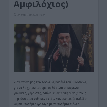
Αμφιλόχιος)
24 Μαρτίου 2021 10:24
«Τον αγώνα μας πρωτόφλεβα, καρδιά του Εικοσιένα,
για να Σε χαιρετίσουμε, ορθό είναι σηκωμένοι
γυναίκες, γέροντες, παιδιά, κ΄ εγώ στη σύναξή τους
…..μ’ όσο αίμα χύθηκεν εχτές, και, δες το, ξεχειλίζει
να μπει ποτάμι ακράταγο με τα ποτάμια τ’ άλλα