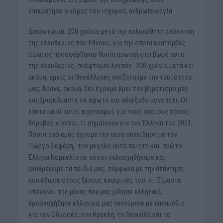
επικράτησε ο νόμος του ισχυρού, ανθρωποφαγία.
Διερωτώμαι: 200 χρόνια μετά την πολυπόθητη απόκτηση
της ελευθερίας του Έθνους, για την οποία εκατόμβες
αίματος προσφέρθηκαν θυσία ηρωική στο βωμό αυτό
της ελευθερίας, σκέφτομαι λοιπόν: 200 χρόνια μετά και
ακόμα, εμείς οι Νεοέλληνες αναζητούμε την ταυτότητα
μας; Άραγε, ακόμα, δεν έχουμε βρει τον βηματισμό μας
και βρισκόμαστε σε άφωτο και αδιέξοδο μονοπάτι; Οι
επετειακοί αυτοί εορτασμοί, για τους οποίους τόσος
θόρυβος γίνεται, τι σημαίνουν για τον Έλληνα του 2021;
Πόσοι από εμάς έχουμε την αυτή συνείδηση με τον
Γιώργο Σεφέρη, τον μεγάλο αυτό ποιητή και πρώτο
Έλληνα Νομπελίστα· πόσοι γαλουχηθήκαμε και
αναθρέψαμε τα παιδιά μας, σύμφωνα με την απάντηση
που έδωσε στους ξένους επικριτές του: «… Είμαστε
απόγονοι της μάνας που μας μίλησε ελληνικά,
προσευχήθηκε ελληνικά, μας νανούρισε με παραμύθια
για τον Οδυσσέα, τον Ηρακλή, το Λεωνίδα και το