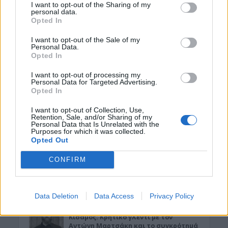
8 Αυγούστου 2026 16:30
I want to opt-out of the Sharing of my
personal data.
Opted In
ΑΓΡΟΤΙΚΑ
ΑΑΔΕ: Ποιοι θεωρούνται «ενεργοί
I want to opt-out of the Sale of my
αγρότες» – Τι θα κρίνει τις αγροτικές
Personal Data.
ενισχύσεις
Opted In
8 Αυγούστου 2026 16:27
I want to opt-out of processing my
Personal Data for Targeted Advertising.
ΝΟΜΌΣ ΧΑΝΊΩΝ
•
ΠΑΙΔΕΙΑ - ΕΚΠΑΙΔΕΥΣΗ
Opted In
Χανιά: Νέες ειδικότητες στη Σχολή
Ανώτερης Επαγγελματικής
I want to opt-out of Collection, Use,
Κατάρτισης – Οι ειδικότητες
Retention, Sale, and/or Sharing of my
Personal Data that Is Unrelated with the
8 Αυγούστου 2026 16:19
Purposes for which it was collected.
Opted Out
ΓΕΎΣΗ - ΨΥΧΑΓΩΓΊΑ
Δελιανά: “Μπαλαντίνεια 2026” με τον
CONFIRM
Ηλία Χορευτάκη και το συγκρότημά
του
8 Αυγούστου 2026 14:03
Data Deletion
Data Access
Privacy Policy
ΓΕΎΣΗ - ΨΥΧΑΓΩΓΊΑ
•
ΔΉΜΟΣ ΚΙΣΆΜΟΥ
Kίσαμος: Κρητικό γλέντι με τον
Αντώνη Μαρτσάκη και το συγκρότημά