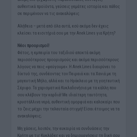
αυθεντικά προϊόντα, γεύσεις γεμάτες ιστορία και πάθος
σε περιμένουν να τις ανακαλύψεις.
Αλήθεια – μετά από όλα αυτά, εσύ ακόμα δεν έχεις
κλείσει τα εισιτήριά σου με την Anek Lines για Κρήτη?
Νέοι προορισμοί!
Φέτος, η εμπειρία του ταξιδιού αποκτά ακόμη
περισσότερους προορισμούς και ακόμα περισσότερους
λόγους να πεις «φεύγουμε». Η Anek Lines διευρύνει το
δίκτυό της, συνδέοντας τον Πειραιά και τα Χανιά με τη
μαγευτική Μήλο, αλλά και το Ηράκλειο με τη γοητευτική
Σέριφο. Τα χαρισματικά Κυκλαδονήσια με τα κάλλη που
σου κλέβουν την καρδιά! Με ιδιαίτερη ταυτότητα,
κρυστάλλινα νερά, αυθεντική ομορφιά και καλοκαίρι που
το ζεις μέχρι την τελευταία στιγμή! Είσαι έτοιμος να τα
ανακαλύψεις;
Μη χάσεις, λοιπόν, την ευκαιρία να συνδυάσεις την
Κρήτη με τις Κυκλάδες και να δημιουργήσεις τη δική σου