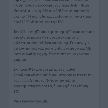
αναζητήσεις τις προσφορές μας Happy Deals – Happy
Meals! Με έκπτωση -20% στο Self Service, για αγορές
άνω των 10€ από τα bar και Combo menus που ξεκινάνε
από 17,90€. Μάθε περισσότερα ΕΔΩ.
Το ταξίδι συνεχίζεται και με shopping! Στα καταστήματα
των πλοίων μπορεί κανείς να βρει κοσμήματα,
καλλυντικά, είδη ταξιδίου και ένδυσης. Επιπλέον, για
μεγαλύτερη διευκόλυνση, στα πλοία υπάρχουν και ATM,
ώστε οι αναλήψεις χρημάτων να γίνονται εύκολα και
γρήγορα.
Έκπτωση 10% για αγορά wifi πριν το ταξίδι!
Χρειάζεσαι wifi στο ταξίδι σου; Αγόρασε το πακέτο που
σου ταιριάζει έως και 24 ώρες πριν από το
προγραμματισμένο σου ταξίδι και κέρδισε έκπτωση
10%.
Μάθε περισσότερα ΕΔΩ.