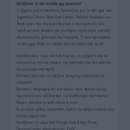
Κατέβασε το νέο mobile app seamore!
Τι ξέρεις για το seamore; Πρόκειται για το νέο app των
Superfast Ferries, Βlue Star Ferries, Hellenic Seaways και
Anek Lines. Και σίγουρα θα γίνει ο προσωπικός σου
ταξιδιωτικός βοηθός, με μοντέρνο σχεδιασμό, εύκολη
πλοήγηση και χρήσιμες λειτουργίες. Τι σου προσφέρει
το νέο app; Κάνει το ταξίδι σου πιο απλό από ποτέ!
Αποθηκεύεις τους συνταξιδιώτες, τα οχήματα και τα
κατοικίδιά σου και κάνεις την κράτησή σου πιο εύκολα
και γρήγορα από ποτέ!
Βλέπεις όλα σου τα ταξίδια, τα προηγούμενα και τα
επόμενα!
Βρίσκεις πληροφορίες για όλους τους προορισμούς,
προτάσεις για ταξίδια και τις διαθέσιμες εκπτώσεις.
Κάνεις εύκολα το web check in σου!
Κι αν είσαι μέλος Seasmiles, έχεις την πλήρη εικόνα του
λογαριασμού σου.
Κατέβασέ το τώρα από Google Play & App Store.
Περισσότερες πληροφορίες, ΕΔΩ!