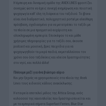
Η έμπειρη και δυναμική ομάδα της ΑΝΕΚ LINES φροντίζει
συνεχώς ώστε να έχεις συνεχή ενημέρωση και ποιοτική
ψυχαγωγία καθ’ όλη τη διάρκεια του ταξιδιού. Το @sea
είναι ένα διαδραστικό, πολυχρηστικό portal με ελεύθερη
πρόσβαση, σχεδιασμένο για να μετατρέπει το ταξίδι με
τα πλοία σε μια πραγματικά ευχάριστη και
ολοκληρωμένη εμπειρία. Επισκέψου το και μάθε
χρήσιμες πληροφορίες για το ταξίδι σου, άκουσε
podcast και μουσική, βρες παιχνίδια για να
ψυχαγωγηθούν τα μικρά παιδιά, εκμεταλλεύσου τον
χρόνο σου όσο ταξιδεύεις και κλείσε δραστηριότητες
στο νησί, και πολλά άλλα!
Πλέουμε μαζί για ένα βιώσιμο αύριο
Και μην ξεχνάς να χρησιμοποιείς στα πλοία της Anek
Lines τους ειδικούς κάδους ανακύκλωσης.
Η εταιρεία αποτελεί μέλος της Attica Group, ενός
κολοσσού της ναυσιπλοΐας που δραστηριοποιείται και
με τα εμπορικά σήματα Superfast Ferries, Blue Star