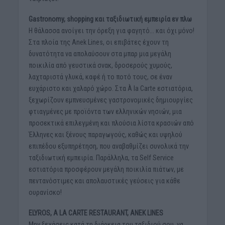
Gastronomy, shopping και ταξιδιωτική εμπειρία εν πλω
Η θάλασσα ανοίγει την όρεξη για φαγητό… και όχι μόνο!
Στα πλοία της Anek Lines, οι επιβάτες έχουν τη
δυνατότητα να απολαύσουν στα μπαρ μια μεγάλη
ποικιλία από γευστικά σνακ, δροσερούς χυμούς,
λαχταριστά γλυκά, καφέ ή το ποτό τους, σε έναν
ευχάριστο και χαλαρό χώρο. Στα À la Carte εστιατόρια,
ξεχωρίζουν εμπνευσμένες γαστρονομικές δημιουργίες
φτιαγμένες με προϊόντα των ελληνικών νησιών, μια
προσεκτικά επιλεγμένη και πλούσια λίστα κρασιών από
Έλληνες και ξένους παραγωγούς, καθώς και υψηλού
επιπέδου εξυπηρέτηση, που αναβαθμίζει συνολικά την
ταξιδιωτική εμπειρία. Παράλληλα, τα Self Service
εστιατόρια προσφέρουν μεγάλη ποικιλία πιάτων, με
πεντανόστιμες και απολαυστικές γεύσεις για κάθε
ουρανίσκο!
ELYROS, A LA CARTE RESTAURANT, ANEK LINES
Μην ξεχάσεις κατά τη διάρκεια του ταξιδιού σου, να