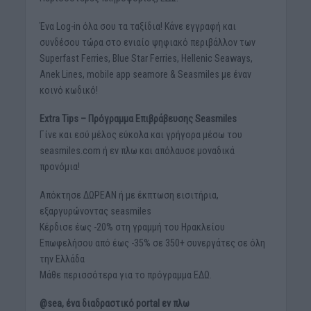
Ένα Log-in όλα σου τα ταξίδια! Κάνε εγγραφή και
συνδέσου τώρα στο ενιαίο ψηφιακό περιβάλλον των
Superfast Ferries, Βlue Star Ferries, Hellenic Seaways,
Anek Lines, mobile app seamore & Seasmiles με έναν
κοινό κωδικό!
Extra Tips – Πρόγραμμα Επιβράβευσης Seasmiles
Γίνε και εσύ μέλος εύκολα και γρήγορα μέσω του
seasmiles.com ή εν πλω και απόλαυσε μοναδικά
προνόμια!
Απόκτησε ΔΩΡΕΑΝ ή με έκπτωση εισιτήρια,
εξαργυρώνοντας seasmiles
Κέρδισε έως -20% στη γραμμή του Ηρακλείου
Επωφελήσου από έως -35% σε 350+ συνεργάτες σε όλη
την Ελλάδα
Μάθε περισσότερα για το πρόγραμμα ΕΔΩ.
@sea, ένα διαδραστικό portal εν πλω