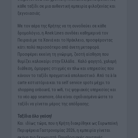
κάθε ταξίδι σε μια αυθεντική εμπειρία φιλοξενίας και
ξεγνοιασιάς.
Με τον αέρα της Κρήτης να τη συνοδεύει σε κάθε
δρομολόγιο, η Anek Lines συνδέει καθημερινά τον
Πειραιά με τα Χανιά και το Ηράκλειο, προσφέροντας
κάτι πολύ περισσότερο από άνετη μεταφορά.
Προσφέρει εκείνη τη γνώριμη, ζεστή αίσθηση που
θυμίζει καλοκαίρι στην Ελλάδα… Καλό φαγητό, χαλαρή
διάθεση, όμορφες στιγμές εν πλω και υπηρεσίες που
κάνουν το ταξίδι πραγματικά απολαυστικό. Από τα à la
carte εστιατόρια και τα self service spots μέχρι το
shopping onboard, το wifi, τις ψηφιακές υπηρεσίες και
το νέο app seamore, όλα είναι σχεδιασμένα ώστε το
ταξίδι να γίνεται μέρος της απόδρασης.
Ταξίδια όλο γεύση!
Και ιδίως τώρα, που η Κρήτη διακρίθηκε ως Ευρωπαϊκή
Περιφέρεια Γαστρονομίας 2026, η εμπειρία γίνεται
ακόμη πιο ξεχωριστή. Παραδοσιακές συνταγές,