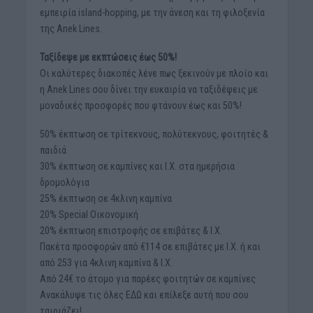
εμπειρία island-hopping, με την άνεση και τη φιλοξενία
της Anek Lines.
Ταξίδεψε με εκπτώσεις έως 50%!
Οι καλύτερες διακοπές λένε πως ξεκινούν με πλοίο και
η Anek Lines σου δίνει την ευκαιρία να ταξιδέψεις με
μοναδικές προσφορές που φτάνουν έως και 50%!
50% έκπτωση σε τρίτεκνους, πολύτεκνους, φοιτητές &
παιδιά
30% έκπτωση σε καμπίνες και Ι.Χ. στα ημερήσια
δρομολόγια
25% έκπτωση σε 4κλινη καμπίνα
20% Special Οικονομική
20% έκπτωση επιστροφής σε επιβάτες & Ι.Χ.
Πακέτα προσφορών από €114 σε επιβάτες με Ι.Χ. ή και
από 253 για 4κλινη καμπίνα & Ι.Χ.
Από 24€ το άτομο για παρέες φοιτητών σε καμπίνες
Ανακάλυψε τις όλες ΕΔΩ και επίλεξε αυτή που σου
ταιριάζει!