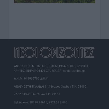
ΑΝΤΩΝΙΟΣ Κ. ΜΟΥΝΤΑΚΗΣ ΕΦΗΜΕΡΙΔΑ ΝΕΟΙ ΟΡΙΖΟΝΤΕΣ
ΚΡΗΤΗΣ ΕΝΗΜΕΡΩΤΙΚΗ ΙΣΤΟΣΕΛΙΔΑ: neoiorizontes.gr
Α.Φ.Μ. 044965796 Δ.Ο.Υ.
ΑΝΑΓΝΩΣΤΗ ΣΚΑΛΙΔΗ 91, Κίσαμος Χανίων Τ.Κ. 73400
ΚΑΡΑΪΣΚΑΚΗ 94, Χανιά Τ.Κ. 73100
Τηλέφωνα: 28220 23615, 28210 88.066