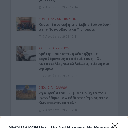
7 Αυγούστου 2026 12:44
ΝΟΜΌΣ ΧΑΝΊΩΝ
•
ΠΟΛΙΤΙΚΗ
Xανιά: Επίσκεψη της Σέβης Βολουδάκη
στην Πυροσβεστική Υπηρεσία
7 Αυγούστου 2026 12:41
ΚΡΗΤΗ
•
ΤΟΥΡΙΣΜΟΣ
Κρήτη: Τουριστική «έκρηξη» με
εργαζόμενους στα όριά τους – Οι
καταγγελίες για ελλείψεις, πίεση και
ωράρια
7 Αυγούστου 2026 12:14
ΕΚΚΛΗΣΙΑ
•
ΕΛΛΑΔΑ
7η Αυγούστου 626 μ.Χ.: Η νύχτα που
“γεννήθηκε” ο Ακάθιστος Ύμνος στην
Κωνσταντινούπολη
7 Αυγούστου 2026 12:06
ΝΟΜΌΣ ΧΑΝΊΩΝ
Χανιά: Ξάπλωσε να κάνει
ΝΕΟΙ ΟΡΙΖΟΝΤΕΣ -
Do Not Process My Personal