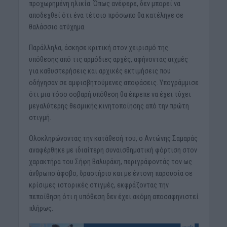
προχωρημένη ηλικία. Όπως ανέφερε, δεν μπορεί να
αποδεχθεί ότι ένα τέτοιο πρόσωπο θα κατέληγε σε
θαλάσσιο ατύχημα.
Παράλληλα, άσκησε κριτική στον χειρισμό της
υπόθεσης από τις αρμόδιες αρχές, αφήνοντας αιχμές
για καθυστερήσεις και αρχικές εκτιμήσεις που
οδήγησαν σε αμφισβητούμενες αποφάσεις. Υπογράμμισε
ότι μια τόσο σοβαρή υπόθεση θα έπρεπε να έχει τύχει
μεγαλύτερης θεσμικής κινητοποίησης από την πρώτη
στιγμή.
Ολοκληρώνοντας την κατάθεσή του, ο Αντώνης Σαμαράς
αναφέρθηκε με ιδιαίτερη συναισθηματική φόρτιση στον
χαρακτήρα του Σήφη Βαλυράκη, περιγράφοντάς τον ως
άνθρωπο άφοβο, δραστήριο και με έντονη παρουσία σε
κρίσιμες ιστορικές στιγμές, εκφράζοντας την
πεποίθηση ότι η υπόθεση δεν έχει ακόμη αποσαφηνιστεί
πλήρως.