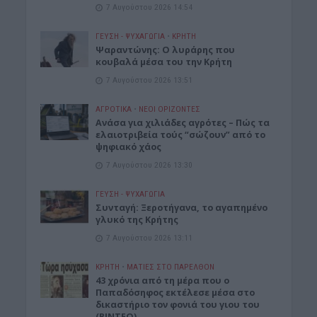
7 Αυγούστου 2026 14:54
ΓΕΎΣΗ - ΨΥΧΑΓΩΓΊΑ
•
ΚΡΗΤΗ
Ψαραντώνης: Ο λυράρης που
κουβαλά μέσα του την Κρήτη
7 Αυγούστου 2026 13:51
ΑΓΡΟΤΙΚΑ
•
ΝΕΟΙ ΟΡΙΖΟΝΤΕΣ
Ανάσα για χιλιάδες αγρότες – Πώς τα
ελαιοτριβεία τούς “σώζουν” από το
ψηφιακό χάος
7 Αυγούστου 2026 13:30
ΓΕΎΣΗ - ΨΥΧΑΓΩΓΊΑ
Συνταγή: Ξεροτήγανα, το αγαπημένο
γλυκό της Κρήτης
7 Αυγούστου 2026 13:11
ΚΡΗΤΗ
•
ΜΑΤΙΕΣ ΣΤΟ ΠΑΡΕΛΘΟΝ
43 χρόνια από τη μέρα που ο
Παπαδόσηφος εκτέλεσε μέσα στο
δικαστήριο τον φονιά του γιου του
(ΒΙΝΤΕΟ)