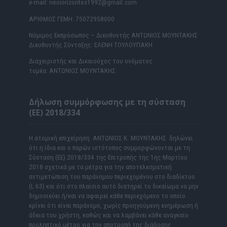
e-mail: neoiorizontes1992@gmail.com
ΑΡΙΘΜΟΣ ΓΕΜΗ: 75072958000
Νόμιμος Εκπρόσωπος – Διευθυντής ΑΝΤΩΝΙΟΣ ΜΟΥΝΤΑΚΗΣ
Διευθυντής Σύνταξης: ΕΛΕΝΗ ΤΟΥΛΟΥΠΑΚΗ
Διαχειριστής και Δικαιούχος του ονόματος
τομέα: ΑΝΤΩΝΙΟΣ ΜΟΥΝΤΑΚΗΣ
Δήλωση συμμόρφωσης με τη σύσταση
(ΕΕ) 2018/334
Η ατομική επιχείρηση ΑΝΤΩΝΙΟΣ Κ. ΜΟΥΝΤΑΚΗΣ δηλώνει
ότι η ίδια και ο παρών ιστότοπος συμμορφώνονται με τη
Σύσταση (ΕΕ) 2018/334 της Επιτροπής της 1ης Μαρτίου
2018 σχετικά με τα μέτρα για την αποτελεσματική
αντιμετώπιση του παράνομου περιεχομένου στο διαδίκτυο
(L 63) και ότι στο πλαίσιο αυτό διατηρεί το δικαίωμα να μην
δημοσιεύει ή/και να αφαιρεί κάθε περιεχόμενο το οποίο
κρίνει ότι είναι παράνομο, χωρίς προηγούμενη ενημέρωση ή
άδεια του χρήστη, καθώς και να λαμβάνει κάθε αναγκαίο
προληπτικό μέτρο για την αποτροπή της διάδοσης