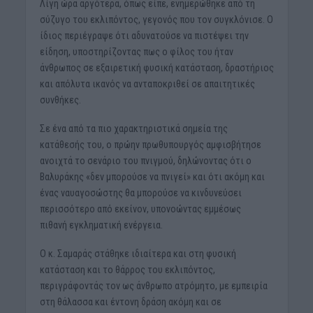
Λίγη ώρα αργότερα, όπως είπε, ενημερώθηκε από τη
σύζυγο του εκλιπόντος, γεγονός που τον συγκλόνισε. Ο
ίδιος περιέγραψε ότι αδυνατούσε να πιστέψει την
είδηση, υποστηρίζοντας πως ο φίλος του ήταν
άνθρωπος σε εξαιρετική φυσική κατάσταση, δραστήριος
και απόλυτα ικανός να ανταποκριθεί σε απαιτητικές
συνθήκες.
Σε ένα από τα πιο χαρακτηριστικά σημεία της
κατάθεσής του, ο πρώην πρωθυπουργός αμφισβήτησε
ανοιχτά το σενάριο του πνιγμού, δηλώνοντας ότι ο
Βαλυράκης «δεν μπορούσε να πνιγεί» και ότι ακόμη και
ένας ναυαγοσώστης θα μπορούσε να κινδυνεύσει
περισσότερο από εκείνον, υπονοώντας εμμέσως
πιθανή εγκληματική ενέργεια.
Ο κ. Σαμαράς στάθηκε ιδιαίτερα και στη φυσική
κατάσταση και το θάρρος του εκλιπόντος,
περιγράφοντάς τον ως άνθρωπο ατρόμητο, με εμπειρία
στη θάλασσα και έντονη δράση ακόμη και σε