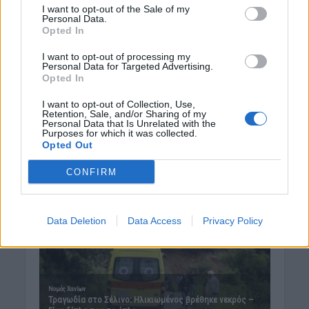
Ελλάδα
I want to opt-out of the Sale of my
Personal Data.
7 Αυγούστου 2026 11:43
Opted In
I want to opt-out of processing my
Δημοφιλή αυτή την εβδομάδα
Personal Data for Targeted Advertising.
Opted In
I want to opt-out of Collection, Use,
Retention, Sale, and/or Sharing of my
Personal Data that Is Unrelated with the
Purposes for which it was collected.
Opted Out
CONFIRM
Data Deletion
Data Access
Privacy Policy