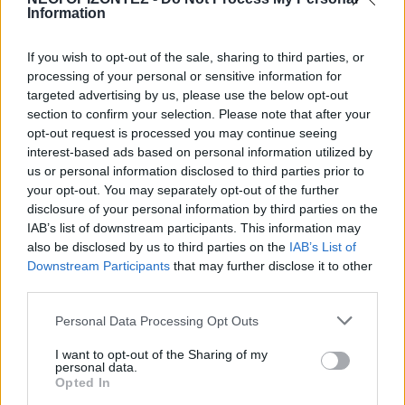
ηλιοθεραπεία και πέθανε!
Information
7 Αυγούστου 2026 12:04
If you wish to opt-out of the sale, sharing to third parties, or
ΓΕΎΣΗ - ΨΥΧΑΓΩΓΊΑ
•
ΝΟΜΌΣ ΧΑΝΊΩΝ
processing of your personal or sensitive information for
Χανιά: Η παράσταση «Ο Σώζων
targeted advertising by us, please use the below opt-out
Εαυτόν Σωθήτω» στο Θέατρο
section to confirm your selection. Please note that after your
Ανατολικής Τάφρου
opt-out request is processed you may continue seeing
7 Αυγούστου 2026 12:02
interest-based ads based on personal information utilized by
us or personal information disclosed to third parties prior to
ΓΕΎΣΗ - ΨΥΧΑΓΩΓΊΑ
•
ΝΟΜΌΣ ΧΑΝΊΩΝ
your opt-out. You may separately opt-out of the further
Xανιά: Παράσταση Καραγκιόζη στο
disclosure of your personal information by third parties on the
Αμφιθέατρο Λενταριανών
IAB’s list of downstream participants. This information may
7 Αυγούστου 2026 11:50
also be disclosed by us to third parties on the
IAB’s List of
Downstream Participants
that may further disclose it to other
ΚΡΗΤΗ
third parties.
Κρήτη: Εξιχνιάστηκαν οι εμπρησμοί –
Ταυτοποιήθηκαν δύο άνδρες
Personal Data Processing Opt Outs
7 Αυγούστου 2026 11:45
I want to opt-out of the Sharing of my
personal data.
ΕΚΔΡΟΜΈΣ - ΤΑΞΊΔΙΑ
•
ΕΝΔΙΑΦΕΡΟΝΤΑ
•
ΚΡΗΤΗ
Opted In
Οι πτήσεις Κρήτη – Αθήνα αυτές με τις
περισσότερες αναταράξεις στην