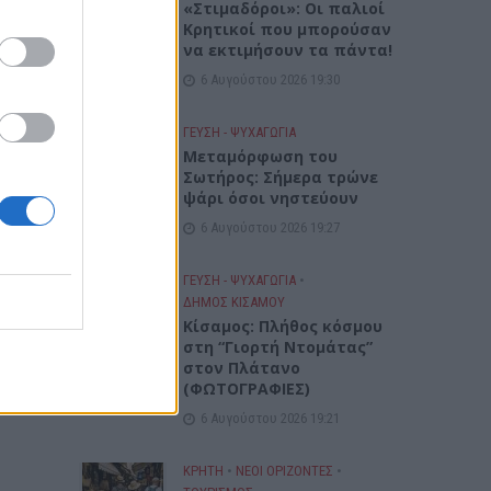
«Στιμαδόροι»: Οι παλιοί
Κρητικοί που μπορούσαν
να εκτιμήσουν τα πάντα!
6 Αυγούστου 2026 19:30
ΓΕΎΣΗ - ΨΥΧΑΓΩΓΊΑ
Μεταμόρφωση του
Σωτήρος: Σήμερα τρώνε
ψάρι όσοι νηστεύουν
6 Αυγούστου 2026 19:27
ΓΕΎΣΗ - ΨΥΧΑΓΩΓΊΑ
•
ΔΉΜΟΣ ΚΙΣΆΜΟΥ
Κίσαμος: Πλήθος κόσμου
στη “Γιορτή Ντομάτας”
στον Πλάτανο
(ΦΩΤΟΓΡΑΦΙΕΣ)
6 Αυγούστου 2026 19:21
ΚΡΗΤΗ
•
ΝΕΟΙ ΟΡΙΖΟΝΤΕΣ
•