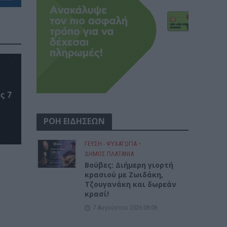
ς 7
ΡΟΗ ΕΙΔΗΣΕΩΝ
ΓΕΎΣΗ - ΨΥΧΑΓΩΓΊΑ
•
ΔΉΜΟΣ ΠΛΑΤΑΝΙΆ
Βούβες: Διήμερη γιορτή
κρασιού με Ζωιδάκη,
Τζουγανάκη και δωρεάν
κρασί!
7 Αυγούστου 2026 08:08