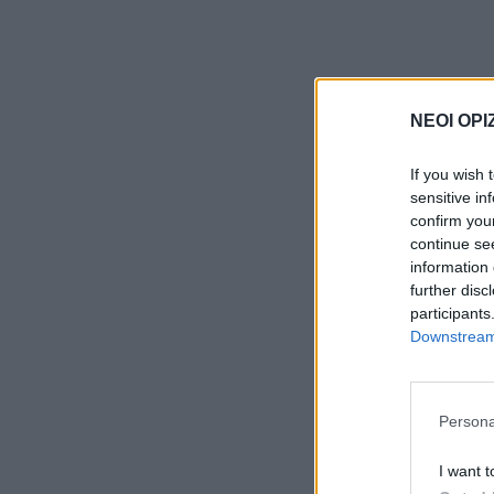
ΝΕΟΙ ΟΡΙ
If you wish 
sensitive in
confirm you
continue se
information 
further disc
participants
Downstream 
Persona
I want t