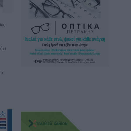
τως
 ότι
το