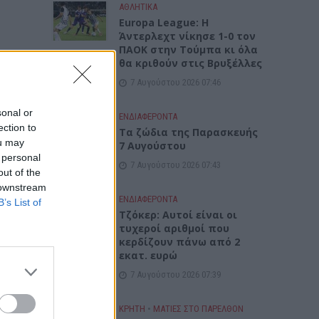
ΑΘΛΗΤΙΚΑ
Europa League: Η
Άντερλεχτ νίκησε 1-0 τον
ΠΑΟΚ στην Τούμπα κι όλα
θα κριθούν στις Βρυξέλλες
7 Αυγούστου 2026 07:46
sonal or
ΕΝΔΙΑΦΕΡΟΝΤΑ
ection to
Tα ζώδια της Παρασκευής
ou may
7 Αυγούστου
 personal
7 Αυγούστου 2026 07:43
out of the
 downstream
ΕΝΔΙΑΦΕΡΟΝΤΑ
B’s List of
Τζόκερ: Αυτοί είναι οι
τυχεροί αριθμοί που
κερδίζουν πάνω από 2
εκατ. ευρώ
7 Αυγούστου 2026 07:39
ΚΡΗΤΗ
•
ΜΑΤΙΕΣ ΣΤΟ ΠΑΡΕΛΘΟΝ