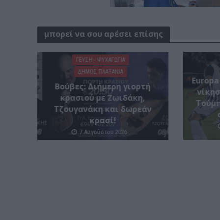
μπορεί να σου αρέσει επίσης
ΓΕΎΣΗ - ΨΥΧΑΓΩΓΊΑ
ΔΉΜΟΣ ΠΛΑΤΑΝΙΆ
Europa
Βούβες: Διήμερη γιορτή
νίκησ
κρασιού με Ζωιδάκη,
Τούμπ
Τζουγανάκη και δωρεάν
κρασί!
7 Αυγούστου 2026