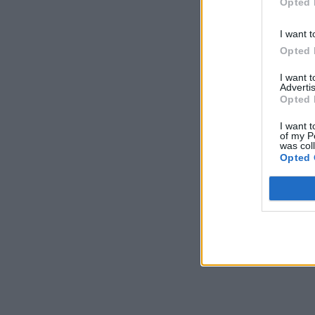
Opted 
I want t
Opted 
I want 
Advertis
Opted 
I want t
of my P
was col
Opted 