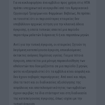
Για να κυκλοφορήσει ένα εμβόλιο προς χρήση στις ΗΠΑ
πρέπει υποχρεωτικά να εγκριθεί από τον Αμερικανικό
Οργανισμό Τροφίμων και Φαρμάκων. Βεβαίως, θα πρέπει
να τονιστεί ότι οι περισσότερες εταιρείες δεν
υποβάλλουν αρχικώς αίτηση για την κλασική άδεια
έγκρισης, η οποία τυπικώς απαιτεί μια περίοδο
περαιτέρω μελετών διάρκειας 6 ή και παραπάνω μηνών.
Αντί για την τυπική έγκριση, οι εταιρείες ζητούν τη
λεγόμενη κατεπείγουσα έγκριση, επικαλούμενες
έκτακτες ανάγκες δημόσιας υγείας. Για μια τέτοια
έγκριση, απαιτείται μια μόνιμη παρακολούθηση των
εθελοντών που δοκιμάζονται σε μια περίοδο 2 μηνών,
ώστε να εξασφαλιστεί ότι τα εμβόλια είναι ασφαλή και
δεν έχουν σοβαρές παρενέργειες. Από εκεί και πέρα,
όλα τα τεστ και οι διαδικασίες αξιολόγησης της
ασφάλειας και αποτελεσματικότητας των εμβολίων
έχουν ακριβώς τα ίδια στάνταρντ και στη διαδικασία
της κατεπείγουσας έγκρισης, όπως ισχύει με την
τυπική έγκριση.