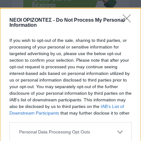
ΝΕΟΙ ΟΡΙΖΟΝΤΕΣ -
Do Not Process My Personal
Information
If you wish to opt-out of the sale, sharing to third parties, or
processing of your personal or sensitive information for
ΡΟΗ ΕΙΔΗΣΕΩΝ
targeted advertising by us, please use the below opt-out
section to confirm your selection. Please note that after your
ΑΓΡΟΤΙΚΑ
opt-out request is processed you may continue seeing
«Φωτιά» στις τιμές του ελαιολάδου
interest-based ads based on personal information utilized by
βάζουν πυρκαγιές, καύσωνας και
us or personal information disclosed to third parties prior to
ξηρασία
your opt-out. You may separately opt-out of the further
5 Αυγούστου 2026 23:03
disclosure of your personal information by third parties on the
IAB’s list of downstream participants. This information may
ΔΉΜΟΣ ΚΙΣΆΜΟΥ
also be disclosed by us to third parties on the
IAB’s List of
Κίσαμος: Εκδήλωση για τη μάχη του
Downstream Participants
that may further disclose it to other
ΕΛΑΣ στο Κατσοματάδο
third parties.
5 Αυγούστου 2026 22:47
Personal Data Processing Opt Outs
ΚΡΗΤΗ
Κρήτη: Ο καιρός της Πέμπτης 6