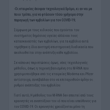
-Οι εταιρείες έκοψαν τεχνολογικά δρόμο, κι αν ναι με
ποιο τρόπο, για να φτάσουν τόσο γρήγορα στην
παραγωγή των εμβολίων για τον COVID-19;
Σύμφωνα με τους ειδικούς που ηγούνται του
συστήματος δημόσιας υγείας αλλά και τους
κατασκευαστές των εμβολίων, για τα εμβόλια αυτά
τηρήθηκε η ίδια αυστηρή επιστημονική διαδικασία που
ακολουθείται στην ανάπτυξη κάθε εμβολίου.
Σε κάποιες περιπτώσεις όμως, νέες τεχνολογικές
μέθοδοι, όπως η τεχνική βασισμένη στο M-RNA που
χρησιμοποιήθηκε από τις εταιρείες Moderna και Pfizer
αντίστοιχα, συνέβαλλαν στο να επιταχυνθούν άρδην οι
ρυθμοί ανάπτυξης του εμβολίου.
Γιατί αυτό; Η μέθοδος του M-RNA δεν απαιτεί από τους
ερευνητές να αναπτύξουν τον ιό που είναι υπεύθυνος για
τον COVID-19. Οι ερευνητές χρειάζονται μόνο τη