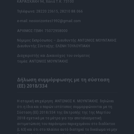
ΚΑΡΑΪΣΚΑΚΗ 94, Χανιά Τ.Κ. 73100
Τηλέφωνα: 28220 23615, 28210 88.066
e-mail: neoiorizontes1992@gmail.com
ΑΡΙΘΜΟΣ ΓΕΜΗ: 75072958000
Νόμιμος Εκπρόσωπος – Διευθυντής ΑΝΤΩΝΙΟΣ ΜΟΥΝΤΑΚΗΣ
Διευθυντής Σύνταξης: ΕΛΕΝΗ ΤΟΥΛΟΥΠΑΚΗ
Διαχειριστής και Δικαιούχος του ονόματος
τομέα: ΑΝΤΩΝΙΟΣ ΜΟΥΝΤΑΚΗΣ
Δήλωση συμμόρφωσης με τη σύσταση
(ΕΕ) 2018/334
Η ατομική επιχείρηση ΑΝΤΩΝΙΟΣ Κ. ΜΟΥΝΤΑΚΗΣ δηλώνει
ότι η ίδια και ο παρών ιστότοπος συμμορφώνονται με τη
Σύσταση (ΕΕ) 2018/334 της Επιτροπής της 1ης Μαρτίου
2018 σχετικά με τα μέτρα για την αποτελεσματική
αντιμετώπιση του παράνομου περιεχομένου στο διαδίκτυο
(L 63) και ότι στο πλαίσιο αυτό διατηρεί το δικαίωμα να μην