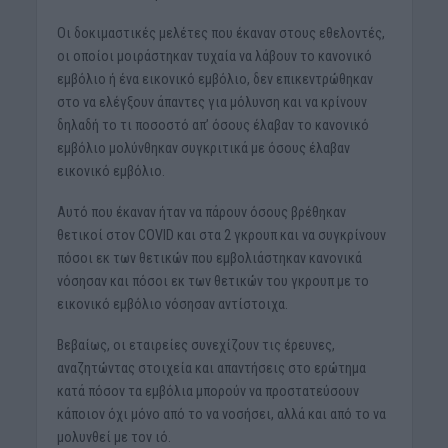
Οι δοκιμαστικές μελέτες που έκαναν στους εθελοντές,
οι οποίοι μοιράστηκαν τυχαία να λάβουν το κανονικό
εμβόλιο ή ένα εικονικό εμβόλιο, δεν επικεντρώθηκαν
στο να ελέγξουν άπαντες για μόλυνση και να κρίνουν
δηλαδή το τι ποσοστό απ’ όσους έλαβαν το κανονικό
εμβόλιο μολύνθηκαν συγκριτικά με όσους έλαβαν
εικονικό εμβόλιο.
Αυτό που έκαναν ήταν να πάρουν όσους βρέθηκαν
θετικοί στον COVID και στα 2 γκρουπ και να συγκρίνουν
πόσοι εκ των θετικών που εμβολιάστηκαν κανονικά
νόσησαν και πόσοι εκ των θετικών του γκρουπ με το
εικονικό εμβόλιο νόσησαν αντίστοιχα.
Βεβαίως, οι εταιρείες συνεχίζουν τις έρευνες,
αναζητώντας στοιχεία και απαντήσεις στο ερώτημα
κατά πόσον τα εμβόλια μπορούν να προστατεύσουν
κάποιον όχι μόνο από το να νοσήσει, αλλά και από το να
μολυνθεί με τον ιό.