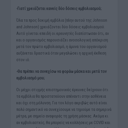
-Γιατί χρειάζεται κανείς δύο δόσεις εμβολιασμού;
Όλα τα προς δοκιμή εμβόλια (πλην αυτού της Johnson
and Johnson) χρειάζονται δύο δόσεις εμβολιασμού.
Αυτό γίνεται επειδή οι ερευνητές διαπίστωσαν ότι, αν
και ο οργανισμός παρουσιάζει ανοσολογική απόκριση
μετά τον πρώτο εμβολιασμό, η άμυνα του οργανισμού
αυξάνεται δραστικά όταν μεγαλώσει η αρχική έκθεση
στον ιό.
-Θα πρέπει να συνεχίσω να φοράω μάσκα και μετά τον
εμβολιασμό μου;
Οι μέχρι στιγμής επιστημονικές έρευνες δείχνουν ότι
τα εμβόλια θα προστατεύουν απέναντι στην ασθένεια
και όχι στη μόλυνση. Για τον λόγο ακριβώς αυτό είναι
πολύ σημαντικό να συνεχίσουμε να τηρούμε τα σημερινά
μέτρα, με σημείο αναφοράς τη χρήση μάσκας. Ακόμα κι
αν εμβολιαστείς, θα μπορείς να κολλήσεις με COVID και