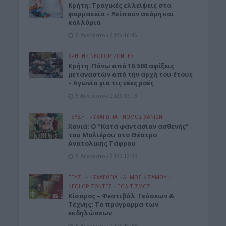
Κρήτη: Τραγικές ελλείψεις στα
φαρμακεία – Λείπουν ακόμη και
κολλύρια
5 Αυγούστου 2026 16:46
ΚΡΗΤΗ
•
ΝΕΟΙ ΟΡΙΖΟΝΤΕΣ
Κρήτη: Πάνω από 10.500 αφίξεις
μεταναστών από την αρχή του έτους
– Αγωνία για τις νέες ροές
5 Αυγούστου 2026 13:18
ΓΕΎΣΗ - ΨΥΧΑΓΩΓΊΑ
•
ΝΟΜΌΣ ΧΑΝΊΩΝ
Χανιά: Ο “Κατά φαντασίαν ασθενής”
του Μολιέρου στο Θέατρο
Ανατολικής Τάφρου
5 Αυγούστου 2026 13:05
ΓΕΎΣΗ - ΨΥΧΑΓΩΓΊΑ
•
ΔΉΜΟΣ ΚΙΣΆΜΟΥ
•
ΝΕΟΙ ΟΡΙΖΟΝΤΕΣ
•
ΠΟΛΙΤΙΣΜΟΣ
Κίσαμος – Φεστιβάλ Γεύσεων &
Τέχνης: Το πρόγραμμα των
εκδηλώσεων
5 Αυγούστου 2026 12:33