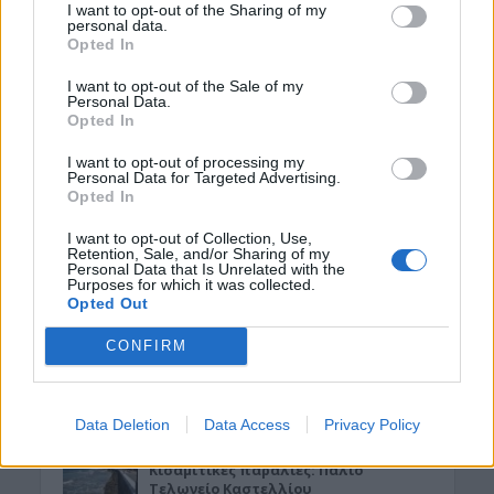
I want to opt-out of the Sharing of my
Αυγούστου
personal data.
Opted In
5 Αυγούστου 2026 22:31
I want to opt-out of the Sale of my
ΕΛΛΑΔΑ
•
ΟΙΚΟΝΟΜΙΑ
Personal Data.
Εφορία: Πότε ελέγχει τις καταθέσεις
Opted In
μας στην τράπεζα
5 Αυγούστου 2026 21:40
I want to opt-out of processing my
Personal Data for Targeted Advertising.
Opted In
ΓΕΎΣΗ - ΨΥΧΑΓΩΓΊΑ
•
ΔΉΜΟΣ ΚΙΣΆΜΟΥ
Κίσαμος: Αναβάλλεται η εκδήλωση
I want to opt-out of Collection, Use,
αφιέρωμα στον Μάνο Χατζηδάκι
Retention, Sale, and/or Sharing of my
Personal Data that Is Unrelated with the
5 Αυγούστου 2026 21:34
Purposes for which it was collected.
Opted Out
ΚΡΗΤΗ
•
ΝΕΟΙ ΟΡΙΖΟΝΤΕΣ
•
ΤΟΥΡΙΣΜΟΣ
Γεμάτη η Κρήτη και το φθινόπωρο:
CONFIRM
Στα ύψη οι κρατήσεις – Μεγάλο
στοίχημα η επέκταση της σεζόν
5 Αυγούστου 2026 21:27
Data Deletion
Data Access
Privacy Policy
ΔΉΜΟΣ ΚΙΣΆΜΟΥ
•
ΕΚΔΡΟΜΈΣ - ΤΑΞΊΔΙΑ
Kισαμίτικες παραλίες: Παλιό
Τελωνείο Καστελλίου