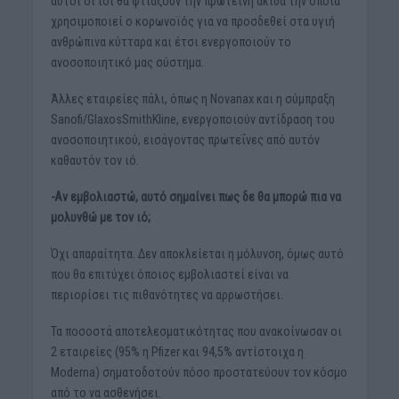
αυτοί οι ιοί θα φτιάξουν την πρωτεΐνη ακίδα την οποία
χρησιμοποιεί ο κορωνοϊός για να προσδεθεί στα υγιή
ανθρώπινα κύτταρα και έτσι ενεργοποιούν το
ανοσοποιητικό μας σύστημα.
Άλλες εταιρείες πάλι, όπως η Novanax και η σύμπραξη
Sanofi/GlaxosSmithKline, ενεργοποιούν αντίδραση του
ανοσοποιητικού, εισάγοντας πρωτεΐνες από αυτόν
καθαυτόν τον ιό.
-Αν εμβολιαστώ, αυτό σημαίνει πως δε θα μπορώ πια να
μολυνθώ με τον ιό;
Όχι απαραίτητα. Δεν αποκλείεται η μόλυνση, όμως αυτό
που θα επιτύχει όποιος εμβολιαστεί είναι να
περιορίσει τις πιθανότητες να αρρωστήσει.
Τα ποσοστά αποτελεσματικότητας που ανακοίνωσαν οι
2 εταιρείες (95% η Pfizer και 94,5% αντίστοιχα η
Moderna) σηματοδοτούν πόσο προστατεύουν τον κόσμο
από το να ασθενήσει.