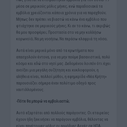
μέσα σε μερικούς μόλις μήνες, ενώ παραδοσιακά τα
εμβόλια χρειάζονται κάποια χρόνια για να παραχθούν;
Μήπως δεν πρέπει να βιαστώ να κάνω ένα εμβόλιο που
φτιάχτηκε σε μερικούς μήνες; Κι αν το κάνω, τι ακριβώς
θα μου προσφέρει; Προστασία στο να μην κολλήσω
κορωνοϊό; Να μη νοσήσω; Να περάσω ελαφριά τη νόσο;
Αυτά είναι μερικά μόνο από τα ερωτήματα που
απασχολούν έντονα, για να μην πούμε βασανιστικά, πολύ
κόσμο και εδώ στο νησί μας. Δεδομένου λοιπόν ότι έχει
ανοίξει μια μεγάλη συζήτηση και κυκλοφορούν, η
αλήθεια είναι, πολλοί μύθοι, η εφημερίδα «Νέα Κρήτη»
παρουσιάζει σήμερα έναν πολύτιμο οδηγό προς
ναυτιλλομένους.
-Πότε θα μπορώ να εμβολιαστώ;
Αυτό εξαρτάται από πολλούς παράγοντες. Οι εταιρείες
έχουν ήδη ξεκινήσει να παράγουν εμβόλια, θέλοντας να
είναι πανέτοιμες μόλις οι αρμόδιες Αρχές σε ΗΠΑ,