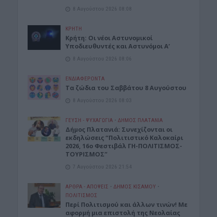
8 Αυγούστου 2026 08:08
ΚΡΗΤΗ
Κρήτη: Οι νέοι Αστυνομικοί
Υποδιευθυντές και Αστυνόμοι Α’
8 Αυγούστου 2026 08:06
ΕΝΔΙΑΦΕΡΟΝΤΑ
Tα ζώδια του Σαββάτου 8 Αυγούστου
8 Αυγούστου 2026 08:03
ΓΕΎΣΗ - ΨΥΧΑΓΩΓΊΑ
•
ΔΉΜΟΣ ΠΛΑΤΑΝΙΆ
Δήμος Πλατανιά: Συνεχίζονται οι
εκδηλώσεις “Πολιτιστικό Καλοκαίρι
2026, 16ο Φεστιβάλ ΓΗ-ΠΟΛΙΤΙΣΜΟΣ-
ΤΟΥΡΙΣΜΟΣ”
7 Αυγούστου 2026 21:54
ΑΡΘΡΑ - ΑΠΟΨΕΙΣ
•
ΔΉΜΟΣ ΚΙΣΆΜΟΥ
•
ΠΟΛΙΤΙΣΜΟΣ
Περί Πολιτισμού και άλλων τινών! Mε
αφορμή μια επιστολή της Νεολαίας