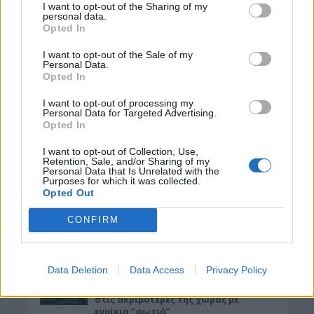
I want to opt-out of the Sharing of my
personal data.
Opted In
I want to opt-out of the Sale of my
Personal Data.
Opted In
I want to opt-out of processing my
Personal Data for Targeted Advertising.
Opted In
I want to opt-out of Collection, Use,
ΡΟΗ ΕΙΔΗΣΕΩΝ
Retention, Sale, and/or Sharing of my
Personal Data that Is Unrelated with the
Purposes for which it was collected.
ΚΡΗΤΗ
•
ΝΕΟΙ ΟΡΙΖΟΝΤΕΣ
Opted Out
Κρήτη – νοσοκομεία: Κλινικές πάνω
από τα όριά τους με υπαράριθμους
CONFIRM
ασθενείς
8 Αυγούστου 2026 13:10
Data Deletion
Data Access
Privacy Policy
ΚΡΗΤΗ
•
ΠΑΙΔΕΙΑ - ΕΚΠΑΙΔΕΥΣΗ
Φοιτητική στέγη: Πόλη της Κρήτης
στις ακριβότερες της χώρας με
ενοίκια “φωτιά”