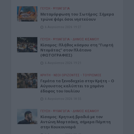
ΓΕΎΣΗ - ΨΥΧΑΓΩΓΊΑ
Μεταμόρφωση του Σωτήρος: Σήμερα
τρώνε ψάρι όσοι νηστεύουν
6 Αυγούστου 2026 19:27
ΓΕΎΣΗ - ΨΥΧΑΓΩΓΊΑ
•
ΔΉΜΟΣ ΚΙΣΆΜΟΥ
Κίσαμος: Πλήθος κόσμου στη “Γιορτή
Ντομάτας” στον Πλάτανο
(ΦΩΤΟΓΡΑΦΙΕΣ)
6 Αυγούστου 2026 19:21
ΚΡΗΤΗ
•
ΝΕΟΙ ΟΡΙΖΟΝΤΕΣ
•
ΤΟΥΡΙΣΜΟΣ
Γεμάτα τα ξενοδοχεία στην Κρήτη – Ο
Αύγουστος καλύπτει το χαμένο
έδαφος του Ιουλίου
6 Αυγούστου 2026 18:55
ΓΕΎΣΗ - ΨΥΧΑΓΩΓΊΑ
•
ΔΉΜΟΣ ΚΙΣΆΜΟΥ
Kίσαμος: Κρητική βραδιά με τον
Αντώνη Μαρτσάκη, σήμερα Πέμπτη
στην Κουκουναρά