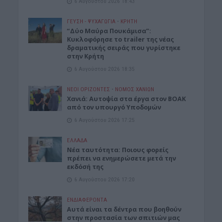
6 Αυγούστου 2026 18:43
ΓΕΎΣΗ - ΨΥΧΑΓΩΓΊΑ
•
ΚΡΗΤΗ
“Δύο Μαύρα Πουκάμισα”:
Κυκλοφόρησε το trailer της νέας
δραματικής σειράς που γυρίστηκε
στην Κρήτη
6 Αυγούστου 2026 18:35
ΝΕΟΙ ΟΡΙΖΟΝΤΕΣ
•
ΝΟΜΌΣ ΧΑΝΊΩΝ
Χανιά: Αυτοψία στα έργα στον ΒΟΑΚ
από τον υπουργό Υποδομών
6 Αυγούστου 2026 17:25
ΕΛΛΑΔΑ
Νέα ταυτότητα: Ποιους φορείς
πρέπει να ενημερώσετε μετά την
εκδόσή της
6 Αυγούστου 2026 17:20
ΕΝΔΙΑΦΕΡΟΝΤΑ
Αυτά είναι τα δέντρα που βοηθούν
στην προστασία των σπιτιών μας