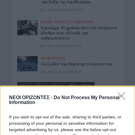
την λήξη της προθεσμίας
6 Αυγούστου 2026 16:53
ΔΙΕΘΝΗ
•
ΜΑΤΙΕΣ ΣΤΟ ΠΑΡΕΛΘΟΝ
Χιροσίμα: 81 χρόνια από τον πυρηνικό
όλεθρο που άλλαξε την
ανθρωπότητα
6 Αυγούστου 2026 09:42
ΕΝΔΙΑΦΕΡΟΝΤΑ
Tα ζώδια της Πέμπτης 6 Αυγούστου
6 Αυγούστου 2026 08:06
Δημοφιλή αυτή την εβδομάδα
ΝΕΟΙ ΟΡΙΖΟΝΤΕΣ -
Do Not Process My Personal
Information
If you wish to opt-out of the sale, sharing to third parties, or
processing of your personal or sensitive information for
targeted advertising by us, please use the below opt-out