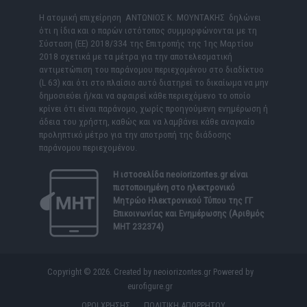
Η ατομική επιχείρηση ΑΝΤΩΝΙΟΣ Κ. ΜΟΥΝΤΑΚΗΣ δηλώνει
ότι η ίδια και ο παρών ιστότοπος συμμορφώνονται με τη
Σύσταση (ΕΕ) 2018/334 της Επιτροπής της 1ης Μαρτίου
2018 σχετικά με τα μέτρα για την αποτελεσματική
αντιμετώπιση του παράνομου περιεχομένου στο διαδίκτυο
(L 63) και ότι στο πλαίσιο αυτό διατηρεί το δικαίωμα να μην
δημοσιεύει ή/και να αφαιρεί κάθε περιεχόμενο το οποίο
κρίνει ότι είναι παράνομο, χωρίς προηγούμενη ενημέρωση ή
άδεια του χρήστη, καθώς και να λαμβάνει κάθε αναγκαίο
προληπτικό μέτρο για την αποτροπή της διάδοσης
παράνομου περιεχομένου.
Η ιστοσελίδα
neoiorizontes.gr
είναι
πιστοποιημένη στο ηλεκτρονικό
Μητρώο Ηλεκτρονικού Τύπου της ΓΓ
Επικοινωνίας και Ενημέρωσης (Αριθμός
ΜΗΤ 232374)
Copyright © 2026. Created by neoiorizontes.gr Powered by
eurofigure.gr
ΟΡΟΙ ΧΡΗΣΗΣ
ΠΟΛΙΤΙΚΗ ΑΠΟΡΡΗΤΟΥ