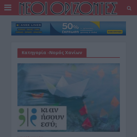
Κατηγορία -Νομός Χανίων