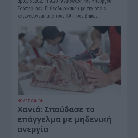
αριθμ.63202/11.9.2019 Απόφαση του Υπουργού
Εσωτερικών, Π. Θεοδωρικάκου, με την οποία
κατανέμονται, από τους ΚΑΠ των Δήμων...
ΝΟΜΌΣ ΧΑΝΊΩΝ
Χανιά: Σπούδασε το
επάγγελμα με μηδενική
ανεργία