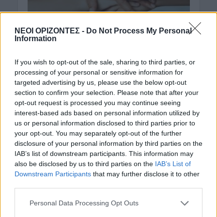
ΝΕΟΙ ΟΡΙΖΟΝΤΕΣ -
Do Not Process My Personal
Information
If you wish to opt-out of the sale, sharing to third parties, or
ΝΟΜΌΣ ΧΑΝΊΩΝ
Χαμόγελο του Παιδιού:
processing of your personal or sensitive information for
targeted advertising by us, please use the below opt-out
Για 5η χρονιά τα «Κέντρα
section to confirm your selection. Please note that after your
Στήριξης Παιδιού &
opt-out request is processed you may continue seeing
interest-based ads based on personal information utilized by
Οικογένειας»
us or personal information disclosed to third parties prior to
your opt-out. You may separately opt-out of the further
16 Σεπτεμβρίου 2019
disclosure of your personal information by third parties on the
IAB’s list of downstream participants. This information may
«Το Χαμόγελο του Παιδιού», για 5η συνεχή χρονιά,
also be disclosed by us to third parties on the
IAB’s List of
πραγματοποιεί την Εβδομάδα Οικογενειακού
Downstream Participants
that may further disclose it to other
Εθελοντισμού στα «Κέντρα Στήριξης Παιδιού και
third parties.
Οικογένειας» που...
Personal Data Processing Opt Outs