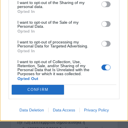
I want to opt-out of the Sharing of my
personal data.
Opted In
I want to opt-out of the Sale of my
Personal Data.
Opted In
I want to opt-out of processing my
Personal Data for Targeted Advertising.
Opted In
I want to opt-out of Collection, Use,
ΝΟΜΌΣ ΧΑΝΊΩΝ
Retention, Sale, and/or Sharing of my
Personal Data that Is Unrelated with the
28 εκατ. ευρώ για
Purposes for which it was collected.
Opted Out
δαπάνες των Σχολείων –
Πόσα παίρνουν ο Δήμοι
CONFIRM
της Π.Ε. Χανίων
Data Deletion
Data Access
Privacy Policy
15 Σεπτεμβρίου 2019
Την 12η Σεπτεμβρίου δημοσιεύθηκε η