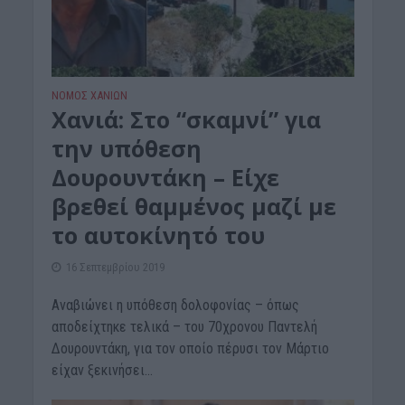
ΝΟΜΌΣ ΧΑΝΊΩΝ
Xανιά: Στο “σκαμνί” για
την υπόθεση
Δουρουντάκη – Είχε
βρεθεί θαμμένος μαζί με
το αυτοκίνητό του
16 Σεπτεμβρίου 2019
Αναβιώνει η υπόθεση δολοφονίας – όπως
αποδείχτηκε τελικά – του 70χρονου Παντελή
Δουρουντάκη, για τον οποίο πέρυσι τον Μάρτιο
είχαν ξεκινήσει...