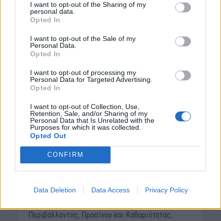
I want to opt-out of the Sharing of my
personal data.
Opted In
I want to opt-out of the Sale of my
Personal Data.
Opted In
I want to opt-out of processing my
Personal Data for Targeted Advertising.
Opted In
I want to opt-out of Collection, Use,
ΚΟΡΩΝΟΪΟΣ - ΣΥΝΕΧΗΣ ΕΝΗΜΕΡΩΣΗ
ΝΟΜΌΣ ΧΑΝΊΩΝ
•
Retention, Sale, and/or Sharing of my
Χανιά: Θετικός στον
Personal Data that Is Unrelated with the
Purposes for which it was collected.
κορωνοϊό εργαζόμενος
Opted Out
στον Δήμο
CONFIRM
5 Φεβρουαρίου 2021
Data Deletion
Data Access
Privacy Policy
Ο Δήμος Χανίων ενημερώνει ότι, εργαζόμενος του
τμήματος Πρασίνου της Διεύθυνσης
Περιβάλλοντος, Πρασίνου και Καθαριότητας,