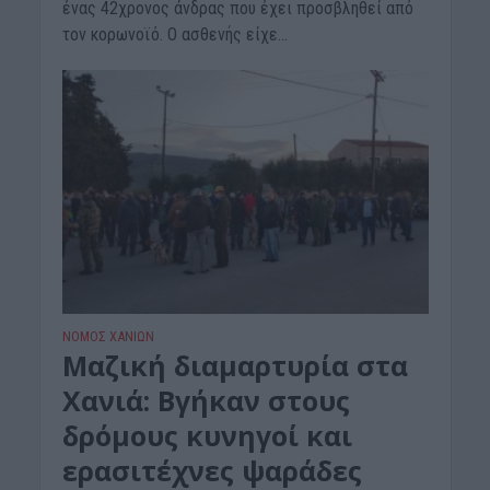
ένας 42χρονος άνδρας που έχει προσβληθεί από
τον κορωνοϊό. Ο ασθενής είχε...
ΝΟΜΌΣ ΧΑΝΊΩΝ
Μαζική διαμαρτυρία στα
Χανιά: Βγήκαν στους
δρόμους κυνηγοί και
ερασιτέχνες ψαράδες