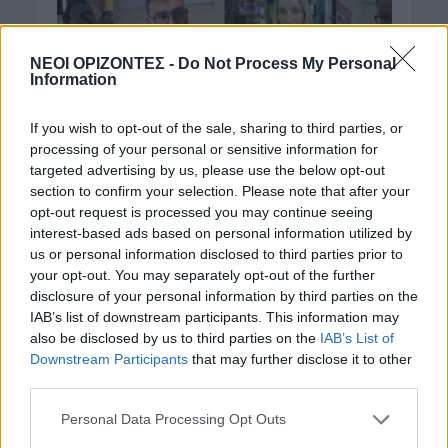
ΝΟΜΌΣ ΧΑΝΊΩΝ
ΝΕΟΙ ΟΡΙΖΟΝΤΕΣ -
Do Not Process My Personal
Με μέριμνα του Δήμου
Information
Χανίων, νέες καινοτόμες
If you wish to opt-out of the sale, sharing to third parties, or
ψηφιακές εφαρμογές για
processing of your personal or sensitive information for
την ανάδειξη του
targeted advertising by us, please use the below opt-out
section to confirm your selection. Please note that after your
τουριστικού και
opt-out request is processed you may continue seeing
interest-based ads based on personal information utilized by
πολιτιστικού πλούτου
us or personal information disclosed to third parties prior to
your opt-out. You may separately opt-out of the further
5 Φεβρουαρίου 2021
disclosure of your personal information by third parties on the
IAB’s list of downstream participants. This information may
Ενημέρωση μέσω τηλεδιάσκεψης για τα μέλη της
also be disclosed by us to third parties on the
IAB’s List of
Κοινής Επιτροπής Παρακολούθησης (Ε.Π.) της
Downstream Participants
that may further disclose it to other
πράξη με τίτλο: «Αξιοποίηση Καινοτόμων
third parties.
εφαρμογών ΤΠΕ για την ανάδειξη...
Personal Data Processing Opt Outs