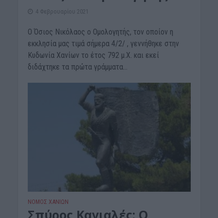
4 Φεβρουαρίου 2021
O Όσιος Νικόλαος ο Ομολογητής, τον οποίον η
εκκλησία μας τιμά σήμερα 4/2/ , γεννήθηκε στην
Κυδωνία Χανίων το έτος 792 μ.Χ. και εκεί
διδάχτηκε τα πρώτα γράμματα...
ΝΟΜΌΣ ΧΑΝΊΩΝ
Σπύρος Καγιαλές: Ο