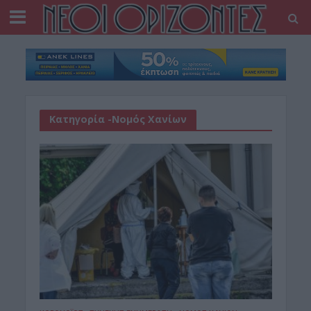
Κατηγορία -Νομός Χανίων