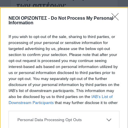
των αστέρων;
15 Ιουνίου 2020
ΝΕΟΙ ΟΡΙΖΟΝΤΕΣ -
Do Not Process My Personal
Information
Πέρασαν 40 χρόνια από την εποχή που βγήκε στον
αέρα το δημοφιλέστερο παιχνίδι της παλιάς
If you wish to opt-out of the sale, sharing to third parties, or
ελληνικής τηλεόρασης. Τα Τετράγωνα των
processing of your personal or sensitive information for
Αστέρων. Το πρώτο έγχρωμο...
targeted advertising by us, please use the below opt-out
section to confirm your selection. Please note that after your
opt-out request is processed you may continue seeing
interest-based ads based on personal information utilized by
us or personal information disclosed to third parties prior to
your opt-out. You may separately opt-out of the further
disclosure of your personal information by third parties on the
IAB’s list of downstream participants. This information may
also be disclosed by us to third parties on the
IAB’s List of
Downstream Participants
that may further disclose it to other
third parties.
Personal Data Processing Opt Outs
ΜΑΤΙΕΣ ΣΤΟ ΠΑΡΕΛΘΟΝ