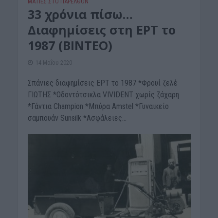
ΜΑΤΙΕΣ ΣΤΟ ΠΑΡΕΛΘΟΝ
33 χρόνια πίσω…
Διαφημίσεις στη ΕΡΤ το
1987 (ΒΙΝΤΕΟ)
14 Μαΐου 2020
Σπάνιες διαφημίσεις ΕΡΤ το 1987 *Φρουί ζελέ
ΓΙΩΤΗΣ *Οδοντότσικλα VIVIDENT χωρίς ζάχαρη
*Γάντια Champion *Μπύρα Amstel *Γυναικείο
σαμπουάν Sunsilk *Ασφάλειες...