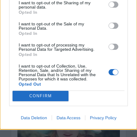
I want to opt-out of the Sharing of my
Ταψί στο φούρνο: Μια
personal data.
Opted In
κυριακάτικη συνήθεια
που έχει ξεχαστεί
I want to opt-out of the Sale of my
Personal Data.
Opted In
14 Ιουνίου 2020
I want to opt-out of processing my
Personal Data for Targeted Advertising.
Άτιμο πράγμα να μεγαλώνεις, μα και όμορφο
Opted In
συνάμα. Γιατί μεγαλώνοντας μπαίνεις όλο και
περισσότερο στη διαδικασία να ανατρέχεις πίσω
I want to opt-out of Collection, Use,
Retention, Sale, and/or Sharing of my
στο παρελθόν και να θυμάσαι...
Personal Data that Is Unrelated with the
Purposes for which it was collected.
Opted Out
CONFIRM
Data Deletion
Data Access
Privacy Policy