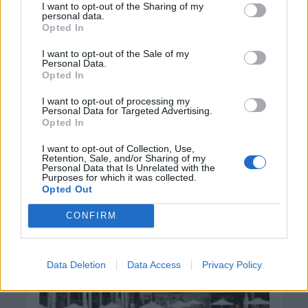
Στη δημοσιότητα τα
I want to opt-out of the Sharing of my
personal data.
Πόθεν Έσχες για το 2025
Opted In
Περιφερειάρχη και των
I want to opt-out of the Sale of my
δημάρχων του Νομού
Personal Data.
Opted In
Χανίων
I want to opt-out of processing my
Personal Data for Targeted Advertising.
11 Μαΐου 2026
Opted In
Oι δηλώσεις ΠΟΘΕΝ ΕΣΧΕΣ του Περιφερειάρχη
I want to opt-out of Collection, Use,
Retention, Sale, and/or Sharing of my
Κρήτης, Σταύρου Αρναουτάκη, καθώς και των
Personal Data that Is Unrelated with the
δημάρχων των Χανίων: Περιφερειάρχης Σταύρος
Purposes for which it was collected.
Opted Out
Αρναουτάκης – εδώ Παναγιώτης...
CONFIRM
Data Deletion
Data Access
Privacy Policy