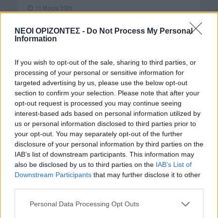
11 Μαΐου 2026
Αόρατοι, τοξικοί και… παντοτινοί. Τα PFAS, γνωστά
ΝΕΟΙ ΟΡΙΖΟΝΤΕΣ -
Do Not Process My Personal
Information
ως “παντοτινά χημικά”, έχουν μολύνει τον
υδροφόρο ορίζοντας και την τροφική αλυσίδα
If you wish to opt-out of the sale, sharing to third parties, or
αναγκάζοντας την...
processing of your personal or sensitive information for
targeted advertising by us, please use the below opt-out
section to confirm your selection. Please note that after your
opt-out request is processed you may continue seeing
interest-based ads based on personal information utilized by
us or personal information disclosed to third parties prior to
your opt-out. You may separately opt-out of the further
disclosure of your personal information by third parties on the
IAB’s list of downstream participants. This information may
also be disclosed by us to third parties on the
IAB’s List of
Downstream Participants
that may further disclose it to other
third parties.
ΔΉΜΟΣ ΚΙΣΆΜΟΥ
ΚΡΗΤΗ
ΝΕΟΙ ΟΡΙΖΟΝΤΕΣ
ΝΟΜΌΣ ΧΑΝΊΩΝ
•
•
•
Personal Data Processing Opt Outs
ΤΟΠΙΚΗ ΑΥΤΟΔΙΟΙΚΗΣΗ
•