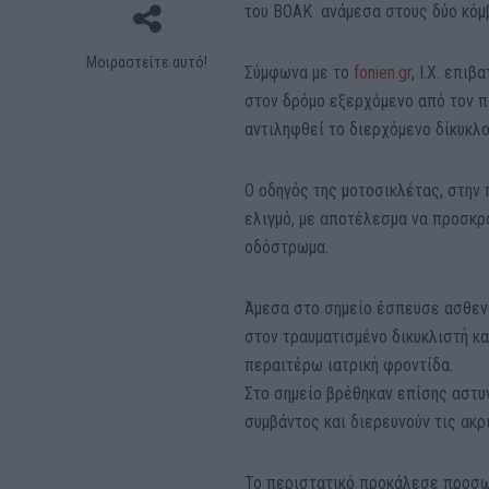
του ΒΟΑΚ ανάμεσα στους δύο κόμβ
Μοιραστείτε αυτό!
Σύμφωνα με το
fonien.gr
, Ι.Χ. επι
στον δρόμο εξερχόμενο από τον π
αντιληφθεί το διερχόμενο δίκυκλο
Ο οδηγός της μοτοσικλέτας, στην
ελιγμό, με αποτέλεσμα να προσκρ
οδόστρωμα.
Άμεσα στο σημείο έσπευσε ασθεν
στον τραυματισμένο δικυκλιστή κ
περαιτέρω ιατρική φροντίδα.
Στο σημείο βρέθηκαν επίσης αστυ
συμβάντος και διερευνούν τις ακρ
Το περιστατικό προκάλεσε προσωρ