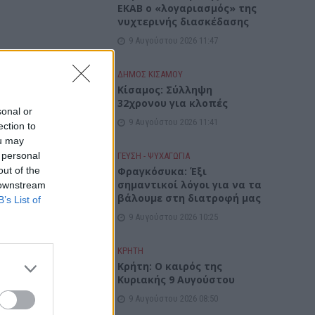
ΕΚΑΒ ο «λογαριασμός» της
νυχτερινής διασκέδασης
9 Αυγούστου 2026 11:47
ΔΉΜΟΣ ΚΙΣΆΜΟΥ
Κίσαμος: Σύλληψη
32χρονου για κλοπές
sonal or
9 Αυγούστου 2026 11:41
ection to
ou may
 personal
ΓΕΎΣΗ - ΨΥΧΑΓΩΓΊΑ
out of the
Φραγκόσυκα: Έξι
σημαντικοί λόγοι για να τα
 downstream
βάλουμε στη διατροφή μας
B’s List of
9 Αυγούστου 2026 10:25
ΚΡΗΤΗ
Κρήτη: Ο καιρός της
Κυριακής 9 Αυγούστου
9 Αυγούστου 2026 08:50