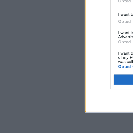
Opted 
I want t
Opted 
I want 
Advertis
Opted 
I want t
of my P
was col
Opted 