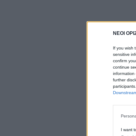
ΝΕΟΙ ΟΡΙ
If you wish 
sensitive in
confirm you
continue se
information 
further disc
participants
Downstream 
Persona
I want t