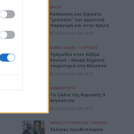
ΚΡΗΤΗ
Καύσωνας και ξηρασία
“χτυπούν” την αγροτική
παραγωγή και στην Κρήτη
9 Αυγούστου 2026 08:45
ΝΟΜΌΣ ΧΑΝΊΩΝ
•
ΤΟΥΡΙΣΜΟΣ
Τραγωδία στον Κάβρο
Χανίων – Νεκρή 62χρονη
τουρίστρια στη θάλασσα
9 Αυγούστου 2026 08:35
ΕΝΔΙΑΦΕΡΟΝΤΑ
Τα ζώδια της Κυριακής 9
Αυγούστου
9 Αυγούστου 2026 08:22
ΜΑΤΙΕΣ ΣΤΟ ΠΑΡΕΛΘΟΝ
•
ΠΟΛΙΤΙΚΗ
Έλληνες πρωθυπουργοί