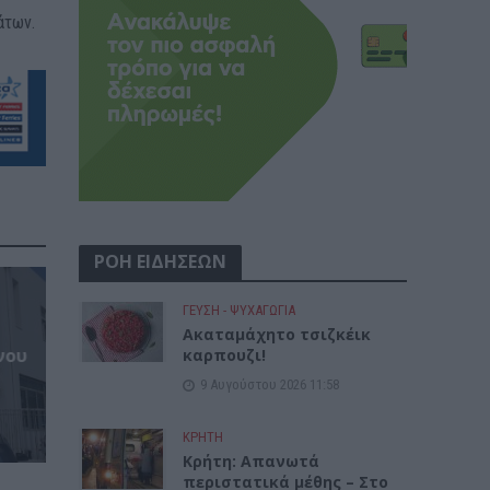
άτων.
ΡΟΗ ΕΙΔΗΣΕΩΝ
ΓΕΎΣΗ - ΨΥΧΑΓΩΓΊΑ
Ακαταμάχητο τσιζκέικ
νου
καρπουζι!
9 Αυγούστου 2026 11:58
ΚΡΗΤΗ
Κρήτη: Απανωτά
περιστατικά μέθης – Στο