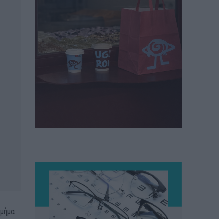
τμήμα