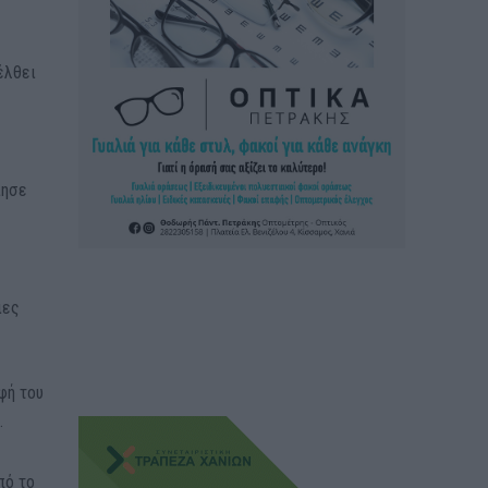
σέλθει
ίησε
ιες
φή του
.
πό το