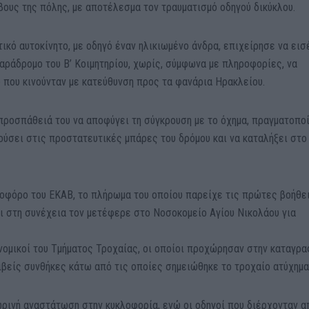
ους της πόλης, με αποτέλεσμα τον τραυματισμό οδηγού δικύκλου.
βατικό αυτοκίνητο, με οδηγό έναν ηλικιωμένο άνδρα, επιχείρησε να ει
αράδρομο του Β’ Κοιμητηρίου, χωρίς, σύμφωνα με πληροφορίες, να
 που κινούνταν με κατεύθυνση προς τα φανάρια Ηρακλείου.
 προσπάθειά του να αποφύγει τη σύγκρουση με το όχημα, πραγματοπο
ούσει στις προστατευτικές μπάρες του δρόμου και να καταλήξει στο
οφόρο του ΕΚΑΒ, το πλήρωμα του οποίου παρείχε τις πρώτες βοήθε
αι στη συνέχεια τον μετέφερε στο Νοσοκομείο Αγίου Νικολάου για
νομικοί του Τμήματος Τροχαίας, οι οποίοι προχώρησαν στην καταγρα
ιβείς συνθήκες κάτω από τις οποίες σημειώθηκε το τροχαίο ατύχημα
ινή αναστάτωση στην κυκλοφορία, ενώ οι οδηγοί που διέρχονταν α