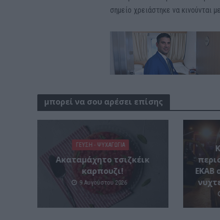
σημείο χρειάστηκε να κινούνται 
μπορεί να σου αρέσει επίσης
ΓΕΎΣΗ - ΨΥΧΑΓΩΓΊΑ
Ακαταμάχητο τσιζκέικ
περι
καρπουζι!
ΕΚΑΒ 
νυχτ
9 Αυγούστου 2026