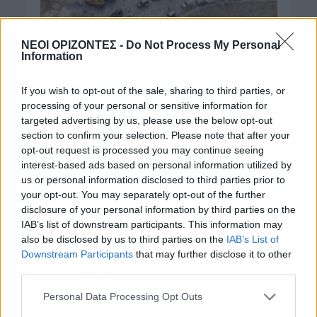
ΝΕΟΙ ΟΡΙΖΟΝΤΕΣ -
Do Not Process My Personal
Information
ΚΡΗΤΗ
Kρήτη: Mέσα στο
If you wish to opt-out of the sale, sharing to third parties, or
processing of your personal or sensitive information for
καλοκαίρι έτοιμα τα
targeted advertising by us, please use the below opt-out
πρώτα 10 χλμ. του ΒΟΑΚ
section to confirm your selection. Please note that after your
opt-out request is processed you may continue seeing
στον Άγιο Νικόλαο
interest-based ads based on personal information utilized by
us or personal information disclosed to third parties prior to
29 Μαΐου 2026
your opt-out. You may separately opt-out of the further
disclosure of your personal information by third parties on the
Το εργοτάξιο του Βόρειου Οδικού Άξονα της
IAB’s list of downstream participants. This information may
Κρήτης στο δημόσιο έργο Νεάπολη – Άγιος
also be disclosed by us to third parties on the
IAB’s List of
Νικόλαος επισκέφθηκε, σήμερα, ο Υπουργός
Downstream Participants
that may further disclose it to other
Υποδομών και Μεταφορών Χρίστος Δήμας...
third parties.
Personal Data Processing Opt Outs