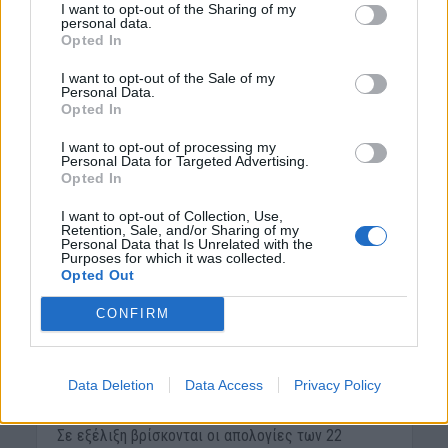
I want to opt-out of the Sharing of my
personal data.
Opted In
I want to opt-out of the Sale of my
Personal Data.
Opted In
I want to opt-out of processing my
Personal Data for Targeted Advertising.
Opted In
ΑΓΡΟΤΙΚΑ
ΚΡΗΤΗ
•
I want to opt-out of Collection, Use,
ΟΠΕΚΕΠΕ: Ώρα απολογίας
Retention, Sale, and/or Sharing of my
Personal Data that Is Unrelated with the
για τους 22
Purposes for which it was collected.
Opted Out
κατηγορούμενους της
CONFIRM
Κρήτης για το «ριφιφί»
των 3 εκατ. ευρώ
Data Deletion
Data Access
Privacy Policy
29 Μαΐου 2026
Σε εξέλιξη βρίσκονται οι απολογίες των 22