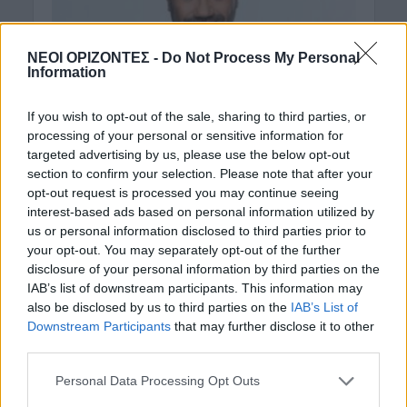
ΝΕΟΙ ΟΡΙΖΟΝΤΕΣ -
Do Not Process My Personal
Information
If you wish to opt-out of the sale, sharing to third parties, or
processing of your personal or sensitive information for
targeted advertising by us, please use the below opt-out
ΓΕΎΣΗ - ΨΥΧΑΓΩΓΊΑ
section to confirm your selection. Please note that after your
Θεοφάνους: Συγκλονίζει η
opt-out request is processed you may continue seeing
interest-based ads based on personal information utilized by
αποκάλυψη για τα
us or personal information disclosed to third parties prior to
δύσκολα παιδικά του
your opt-out. You may separately opt-out of the further
disclosure of your personal information by third parties on the
χρόνια!
IAB’s list of downstream participants. This information may
also be disclosed by us to third parties on the
IAB’s List of
10 Σεπτεμβρίου 2019
Downstream Participants
that may further disclose it to other
third parties.
Ο Γιώργος Θεοφάνους έδωσε συνέντευξη στο
περιοδικό Gala και μεταξύ άλλων μίλησε για τα
Personal Data Processing Opt Outs
δύσκολα παιδικά χρόνια. Τι αναπολείτε από την