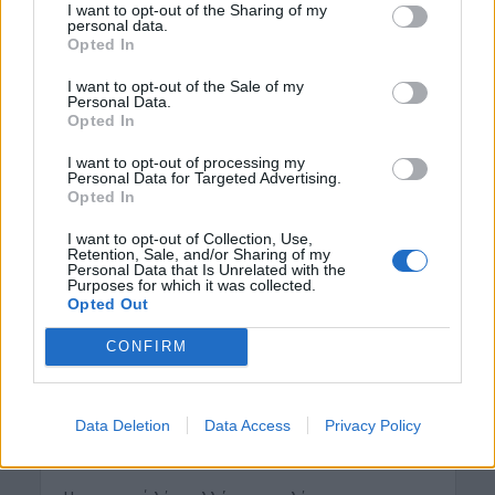
παιδική σας ηλικία; Είχα...
I want to opt-out of the Sharing of my
personal data.
Opted In
I want to opt-out of the Sale of my
Personal Data.
Opted In
I want to opt-out of processing my
Personal Data for Targeted Advertising.
Opted In
I want to opt-out of Collection, Use,
Retention, Sale, and/or Sharing of my
Personal Data that Is Unrelated with the
Purposes for which it was collected.
Opted Out
ΓΕΎΣΗ - ΨΥΧΑΓΩΓΊΑ
Κρητική Διατροφή – Η
CONFIRM
ιδανική λύση για
κολατσιό στο σχολείο!
Data Deletion
Data Access
Privacy Policy
9 Σεπτεμβρίου 2019