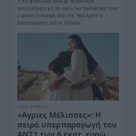
Η πιο φτηνή λύση αλλά με τα καλύτερα
αποτελέσματα για την υγεία των παιδιών μας είναι
η κρητική διατροφή, λέει στη “Νέα Κρήτη” ο
διατροφολόγος από το Ρέθυμνο...
ΓΕΎΣΗ - ΨΥΧΑΓΩΓΊΑ
«Aγριες Μέλισσες»: Η
σειρά υπερπαραγωγή του
ΑΝΤ1 των 6 εκατ. ευρώ