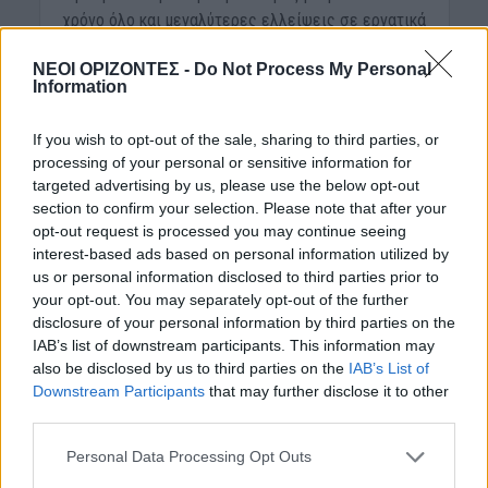
χρόνο όλο και μεγαλύτερες ελλείψεις σε εργατικά
χέρια, μία διακρατική συμφωνία που είχε μείνει για
ΝΕΟΙ ΟΡΙΖΟΝΤΕΣ -
Do Not Process My Personal
χρόνια στα χαρτιά...
Information
If you wish to opt-out of the sale, sharing to third parties, or
processing of your personal or sensitive information for
targeted advertising by us, please use the below opt-out
section to confirm your selection. Please note that after your
opt-out request is processed you may continue seeing
interest-based ads based on personal information utilized by
us or personal information disclosed to third parties prior to
your opt-out. You may separately opt-out of the further
disclosure of your personal information by third parties on the
IAB’s list of downstream participants. This information may
also be disclosed by us to third parties on the
IAB’s List of
ΑΓΡΟΤΙΚΑ
Downstream Participants
that may further disclose it to other
Πώς η ποιότητα νερού
third parties.
επηρεάζει την ελιά και το
Personal Data Processing Opt Outs
ελαιόλαδο