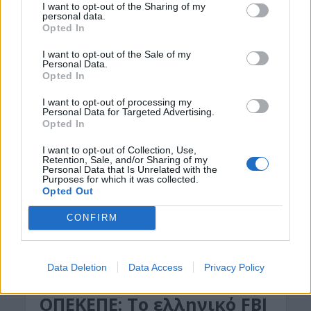
I want to opt-out of the Sharing of my
31 Μαΐου 2026
personal data.
Opted In
Η ποιότητα του νερού άρδευσης αποτελεί έναν
I want to opt-out of the Sale of my
από τους σημαντικότερους παράγοντες για τη
Personal Data.
Opted In
σωστή ανάπτυξη της ελιάς, τη σταθερή παραγωγή
και την ποιότητα του...
I want to opt-out of processing my
Personal Data for Targeted Advertising.
Opted In
I want to opt-out of Collection, Use,
Retention, Sale, and/or Sharing of my
Personal Data that Is Unrelated with the
Purposes for which it was collected.
Opted Out
CONFIRM
Data Deletion
Data Access
Privacy Policy
ΑΓΡΟΤΙΚΑ
ΕΛΛΑΔΑ
•
ΟΠΕΚΕΠΕ: Το ελληνικό FBI