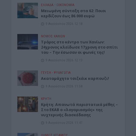
ΕΛΛΑΔΑ
•
ΟΙΚΟΝΟΜΙΑ
Μειωμένη σύνταξη στα 62: Ποιοι
κερδίζουν έως 86.000 ευρώ
9 Αυγούστου 2026 12:18
ΝΟΜΌΣ ΧΑΝΊΩΝ
Τρόμος στο κέντρο των Χανίων:
24χρονος κλείδωσε 17χρονη στο σπίτι
του – Την έσωσαν οι φωνές της!
9 Αυγούστου 2026 12:13
ΓΕΎΣΗ - ΨΥΧΑΓΩΓΊΑ
Ακαταμάχητο τσιζκέικ καρπουζι!
9 Αυγούστου 2026 11:58
ΚΡΗΤΗ
Κρήτη: Απανωτά περιστατικά μέθης –
Στο ΕΚΑΒ ο «λογαριασμός» της
νυχτερινής διασκέδασης
9 Αυγούστου 2026 11:47
ΔΉΜΟΣ ΚΙΣΆΜΟΥ