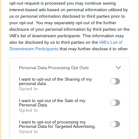
opt-out request is processed you may continue seeing
9 Αυγούστου 2026 08:35
interest-based ads based on personal information utilized by
us or personal information disclosed to third parties prior to
ΕΝΔΙΑΦΕΡΟΝΤΑ
your opt-out. You may separately opt-out of the further
Τα ζώδια της Κυριακής 9 Αυγούστου
disclosure of your personal information by third parties on the
9 Αυγούστου 2026 08:22
IAB’s list of downstream participants. This information may
also be disclosed by us to third parties on the
IAB’s List of
ΜΑΤΙΕΣ ΣΤΟ ΠΑΡΕΛΘΟΝ
•
ΠΟΛΙΤΙΚΗ
Downstream Participants
that may further disclose it to other
Έλληνες πρωθυπουργοί που
third parties.
«έφυγαν» πάμφτωχοι
8 Αυγούστου 2026 19:33
Personal Data Processing Opt Outs
I want to opt-out of the Sharing of my
Δημοφιλή αυτή την εβδομάδα
personal data.
Opted In
I want to opt-out of the Sale of my
Personal Data.
Opted In
I want to opt-out of processing my
Personal Data for Targeted Advertising.
Opted In