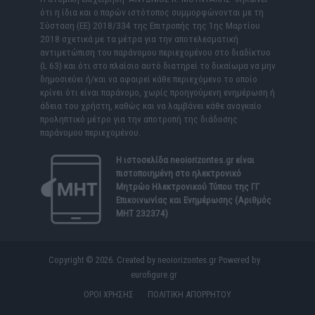
ότι η ίδια και ο παρών ιστότοπος συμμορφώνονται με τη
Σύσταση (ΕΕ) 2018/334 της Επιτροπής της 1ης Μαρτίου
2018 σχετικά με τα μέτρα για την αποτελεσματική
αντιμετώπιση του παράνομου περιεχομένου στο διαδίκτυο
(L 63) και ότι στο πλαίσιο αυτό διατηρεί το δικαίωμα να μην
δημοσιεύει ή/και να αφαιρεί κάθε περιεχόμενο το οποίο
κρίνει ότι είναι παράνομο, χωρίς προηγούμενη ενημέρωση ή
άδεια του χρήστη, καθώς και να λαμβάνει κάθε αναγκαίο
προληπτικό μέτρο για την αποτροπή της διάδοσης
παράνομου περιεχομένου.
Η ιστοσελίδα
neoiorizontes.gr
είναι
πιστοποιημένη στο ηλεκτρονικό
Μητρώο Ηλεκτρονικού Τύπου της ΓΓ
Επικοινωνίας και Ενημέρωσης (Αριθμός
ΜΗΤ 232374)
Copyright © 2026. Created by neoiorizontes.gr Powered by
eurofigure.gr
ΟΡΟΙ ΧΡΗΣΗΣ
ΠΟΛΙΤΙΚΗ ΑΠΟΡΡΗΤΟΥ