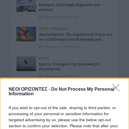
Κίσαμος: Σύλληψη 32χρονου για
κλοπές
9 Αυγούστου 2026 11:41
ΓΕΎΣΗ - ΨΥΧΑΓΩΓΊΑ
Φραγκόσυκα: Έξι σημαντικοί λόγοι για
να τα βάλουμε στη διατροφή μας
9 Αυγούστου 2026 10:25
ΚΡΗΤΗ
Κρήτη: Ο καιρός της Κυριακής 9
Αυγούστου
9 Αυγούστου 2026 08:50
ΚΡΗΤΗ
ΝΕΟΙ ΟΡΙΖΟΝΤΕΣ -
Do Not Process My Personal
Καύσωνας και ξηρασία “χτυπούν” την
Information
αγροτική παραγωγή και στην Κρήτη
9 Αυγούστου 2026 08:45
If you wish to opt-out of the sale, sharing to third parties, or
processing of your personal or sensitive information for
ΝΟΜΌΣ ΧΑΝΊΩΝ
•
ΤΟΥΡΙΣΜΟΣ
targeted advertising by us, please use the below opt-out
Τραγωδία στον Κάβρο Χανίων – Νεκρή
section to confirm your selection. Please note that after your
62χρονη τουρίστρια στη θάλασσα