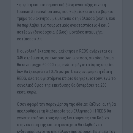
• η τρίτη και πιο σημαντική ζώνη ανάπτυξης είναι η
tourism & recreation area, που θα βρίσκεται στο βόρειο
τμήμα του ακινήτου με μέτωπο στη θάλασσα (plot I), που
θα περιλάβει τις τουριστικές εγκαταστάσεις 4 και 5
αστέρων (ξενοδοχεία, βίλες), μονάδες αναψυχής,
εστίασης κ.λπ.
Η συνολική έκταση που απέκτησε η REDS ανέρχεται σε
345 στρέμματα, εκ των οποίων, ωστόσο, οικοδομήσιμα
θα είναι μέχρι 60.000 τ.μ., ενώ το μέγιστο ύψος κτιρίου
δεν θα ξεπερνά τα 10,75 μέτρα. Όπως αναφέρει η ίδια η
REDS, όλα τα υφιστάμενα κτίρια θα γκρεμιστούν, ενώ το
συνολικό ύψος της επένδυσης θα ξεπεράσει τα 250
εκατ. ευρώ.
Όσον αφορά την παραχώρηση της άδειας Καζίνο, αυτή θα
ακολουθήσει τη διαδικασία του Ελληνικού. Η REDS θα
γνωστοποιήσει τους όρους λειτουργίας του Καζίνο
στην έκτασή της και στη συνέχεια θα κληθούν οι
ενδιαφερόμενοι να υποβάλουν προσφορές. Πριν από τον