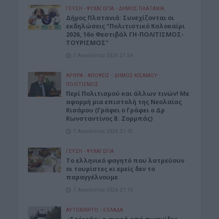
ΓΕΎΣΗ - ΨΥΧΑΓΩΓΊΑ
•
ΔΉΜΟΣ ΠΛΑΤΑΝΙΆ
Δήμος Πλατανιά: Συνεχίζονται οι
εκδηλώσεις “Πολιτιστικό Καλοκαίρι
2026, 16ο Φεστιβάλ ΓΗ-ΠΟΛΙΤΙΣΜΟΣ-
ΤΟΥΡΙΣΜΟΣ”
7 Αυγούστου 2026 21:54
ΑΡΘΡΑ - ΑΠΟΨΕΙΣ
•
ΔΉΜΟΣ ΚΙΣΆΜΟΥ
•
ΠΟΛΙΤΙΣΜΟΣ
Περί Πολιτισμού και άλλων τινών! Mε
αφορμή μια επιστολή της Νεολαίας
Κισάμου (Γράφει ο Γράφει ο Δρ
Κωνσταντίνος Β. Ζορμπάς)
7 Αυγούστου 2026 21:42
ΓΕΎΣΗ - ΨΥΧΑΓΩΓΊΑ
Το ελληνικό φαγητό που λατρεύουν
οι τουρίστες κι εμείς δεν το
παραγγέλνουμε
7 Αυγούστου 2026 21:13
ΑΥΤΟΚΙΝΗΤΟ
•
ΕΛΛΑΔΑ