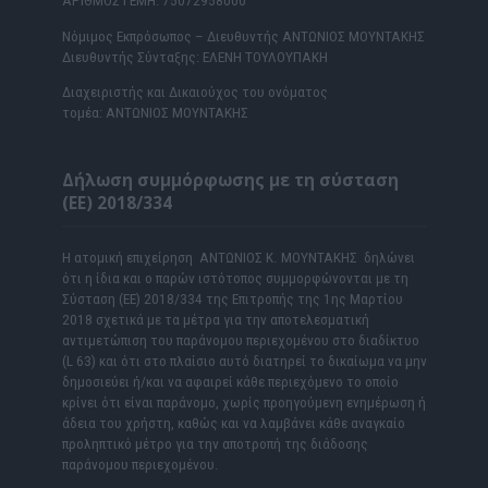
ΑΡΙΘΜΟΣ ΓΕΜΗ: 75072958000
Νόμιμος Εκπρόσωπος – Διευθυντής ΑΝΤΩΝΙΟΣ ΜΟΥΝΤΑΚΗΣ
Διευθυντής Σύνταξης: ΕΛΕΝΗ ΤΟΥΛΟΥΠΑΚΗ
Διαχειριστής και Δικαιούχος του ονόματος
τομέα: ΑΝΤΩΝΙΟΣ ΜΟΥΝΤΑΚΗΣ
Δήλωση συμμόρφωσης με τη σύσταση
(ΕΕ) 2018/334
Η ατομική επιχείρηση ΑΝΤΩΝΙΟΣ Κ. ΜΟΥΝΤΑΚΗΣ δηλώνει
ότι η ίδια και ο παρών ιστότοπος συμμορφώνονται με τη
Σύσταση (ΕΕ) 2018/334 της Επιτροπής της 1ης Μαρτίου
2018 σχετικά με τα μέτρα για την αποτελεσματική
αντιμετώπιση του παράνομου περιεχομένου στο διαδίκτυο
(L 63) και ότι στο πλαίσιο αυτό διατηρεί το δικαίωμα να μην
δημοσιεύει ή/και να αφαιρεί κάθε περιεχόμενο το οποίο
κρίνει ότι είναι παράνομο, χωρίς προηγούμενη ενημέρωση ή
άδεια του χρήστη, καθώς και να λαμβάνει κάθε αναγκαίο
προληπτικό μέτρο για την αποτροπή της διάδοσης
παράνομου περιεχομένου.