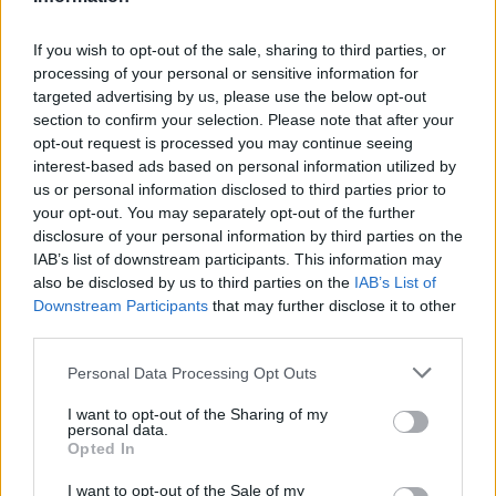
ΓΕΎΣΗ - ΨΥΧΑΓΩΓΊΑ
•
ΚΡΗΤΗ
If you wish to opt-out of the sale, sharing to third parties, or
Ψαραντώνης: Ο λυράρης που
κουβαλά μέσα του την Κρήτη
processing of your personal or sensitive information for
targeted advertising by us, please use the below opt-out
7 Αυγούστου 2026 13:51
section to confirm your selection. Please note that after your
opt-out request is processed you may continue seeing
ΑΓΡΟΤΙΚΑ
•
ΝΕΟΙ ΟΡΙΖΟΝΤΕΣ
Ανάσα για χιλιάδες αγρότες – Πώς τα
interest-based ads based on personal information utilized by
ελαιοτριβεία τούς “σώζουν” από το
us or personal information disclosed to third parties prior to
ψηφιακό χάος
your opt-out. You may separately opt-out of the further
7 Αυγούστου 2026 13:30
disclosure of your personal information by third parties on the
IAB’s list of downstream participants. This information may
ΓΕΎΣΗ - ΨΥΧΑΓΩΓΊΑ
also be disclosed by us to third parties on the
IAB’s List of
Συνταγή: Ξεροτήγανα, το αγαπημένο
Downstream Participants
that may further disclose it to other
γλυκό της Κρήτης
third parties.
7 Αυγούστου 2026 13:11
Personal Data Processing Opt Outs
ΚΡΗΤΗ
•
ΜΑΤΙΕΣ ΣΤΟ ΠΑΡΕΛΘΟΝ
43 χρόνια από τη μέρα που ο
I want to opt-out of the Sharing of my
personal data.
Παπαδόσηφος εκτέλεσε μέσα στο
Opted In
δικαστήριο τον φονιά του γιου του
(ΒΙΝΤΕΟ)
I want to opt-out of the Sale of my