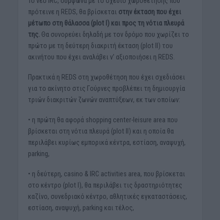
Το νέο IRC, σύμφωνα με το σχέδιο χωροθέτησης που
πρότεινε η REDS, θα βρίσκεται
στην έκταση που έχει
μέτωπο στη θάλασσα (plot I) και προς τη νότια πλευρά
της.
Θα συνορεύει δηλαδή με τον δρόμο που χωρίζει το
πρώτο με τη δεύτερη διακριτή έκταση (plot II) του
ακινήτου που έχει αναλάβει ν’ αξιοποιήσει η REDS.
Πρακτικά η REDS στη χωροθέτηση που έχει σχεδιάσει
για το ακίνητο στις Γούρνες προβλέπει τη δημιουργία
τριών διακριτών ζωνών αναπτύξεων, εκ των οποίων:
• η πρώτη θα αφορά shopping center-leisure area που
βρίσκεται στη νότια πλευρά (plot II) και η οποία θα
περιλάβει κυρίως εμπορικά κέντρα, εστίαση, αναψυχή,
parking,
• η δεύτερη, casino & IRC activities area, που βρίσκεται
στο κέντρο (plot I), θα περιλάβει τις δραστηριότητες
καζίνο, συνεδριακό κέντρο, αθλητικές εγκαταστάσεις,
εστίαση, αναψυχή, parking και τέλος,