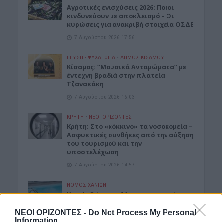
Αγροτικές ενισχύσεις 2026: Ποιοι
κινδυνεύουν με αποκλεισμό – Οι
κυρώσεις για ανακριβή στοιχεία ΟΣΔΕ
7 Αυγούστου 2026 17:56
ΓΕΎΣΗ - ΨΥΧΑΓΩΓΊΑ
•
ΔΉΜΟΣ ΚΙΣΆΜΟΥ
Κίσαμος: “Μουσικά Ανταμώματα” με
έντεχνη βραδιά στην πλατεία
Τζανακάκη
7 Αυγούστου 2026 16:03
ΚΡΗΤΗ
•
ΝΕΟΙ ΟΡΙΖΟΝΤΕΣ
Κρήτη: Στο «κόκκινο» τα νοσοκομεία –
Ασφυκτικές συνθήκες από την αύξηση
του τουρισμού και την
υποστελέχωση
7 Αυγούστου 2026 14:57
ΝΟΜΌΣ ΧΑΝΊΩΝ
Χανιά: Θάνατος 64χρονου σε πισίνα
ξενοδοχείου – Μια σύλληψη
ΝΕΟΙ ΟΡΙΖΟΝΤΕΣ -
Do Not Process My Personal
7 Αυγούστου 2026 14:54
Information