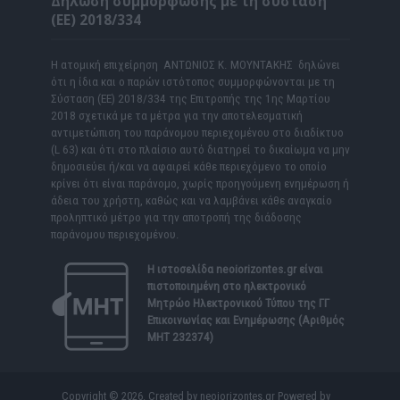
Δήλωση συμμόρφωσης με τη σύσταση
(ΕΕ) 2018/334
Η ατομική επιχείρηση ΑΝΤΩΝΙΟΣ Κ. ΜΟΥΝΤΑΚΗΣ δηλώνει
ότι η ίδια και ο παρών ιστότοπος συμμορφώνονται με τη
Σύσταση (ΕΕ) 2018/334 της Επιτροπής της 1ης Μαρτίου
2018 σχετικά με τα μέτρα για την αποτελεσματική
αντιμετώπιση του παράνομου περιεχομένου στο διαδίκτυο
(L 63) και ότι στο πλαίσιο αυτό διατηρεί το δικαίωμα να μην
δημοσιεύει ή/και να αφαιρεί κάθε περιεχόμενο το οποίο
κρίνει ότι είναι παράνομο, χωρίς προηγούμενη ενημέρωση ή
άδεια του χρήστη, καθώς και να λαμβάνει κάθε αναγκαίο
προληπτικό μέτρο για την αποτροπή της διάδοσης
παράνομου περιεχομένου.
Η ιστοσελίδα
neoiorizontes.gr
είναι
πιστοποιημένη στο ηλεκτρονικό
Μητρώο Ηλεκτρονικού Τύπου της ΓΓ
Επικοινωνίας και Ενημέρωσης (Αριθμός
ΜΗΤ 232374)
Copyright © 2026. Created by neoiorizontes.gr Powered by