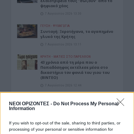
ελαιοτριβεία τούς “σώζουν” από το
ψηφιακό χάος
7 Αυγούστου 2026 13:30
ΓΕΎΣΗ - ΨΥΧΑΓΩΓΊΑ
Συνταγή: Ξεροτήγανα, το αγαπημένο
γλυκό της Κρήτης
7 Αυγούστου 2026 13:11
ΚΡΗΤΗ
•
ΜΑΤΙΕΣ ΣΤΟ ΠΑΡΕΛΘΟΝ
43 χρόνια από τη μέρα που ο
Παπαδόσηφος εκτέλεσε μέσα στο
δικαστήριο τον φονιά του γιου του
(ΒΙΝΤΕΟ)
7 Αυγούστου 2026 12:44
Δημοφιλή αυτή την εβδομάδα
ΝΕΟΙ ΟΡΙΖΟΝΤΕΣ -
Do Not Process My Personal
Information
If you wish to opt-out of the sale, sharing to third parties, or
processing of your personal or sensitive information for