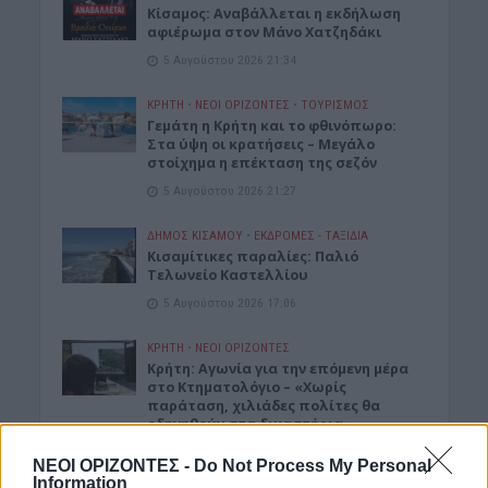
Κίσαμος: Αναβάλλεται η εκδήλωση
αφιέρωμα στον Μάνο Χατζηδάκι
5 Αυγούστου 2026 21:34
ΚΡΗΤΗ
•
ΝΕΟΙ ΟΡΙΖΟΝΤΕΣ
•
ΤΟΥΡΙΣΜΟΣ
Γεμάτη η Κρήτη και το φθινόπωρο:
Στα ύψη οι κρατήσεις – Μεγάλο
στοίχημα η επέκταση της σεζόν
5 Αυγούστου 2026 21:27
ΔΉΜΟΣ ΚΙΣΆΜΟΥ
•
ΕΚΔΡΟΜΈΣ - ΤΑΞΊΔΙΑ
Kισαμίτικες παραλίες: Παλιό
Τελωνείο Καστελλίου
5 Αυγούστου 2026 17:06
ΚΡΗΤΗ
•
ΝΕΟΙ ΟΡΙΖΟΝΤΕΣ
Kρήτη: Αγωνία για την επόμενη μέρα
στο Κτηματολόγιο – «Χωρίς
παράταση, χιλιάδες πολίτες θα
οδηγηθούν στα δικαστήρια»
5 Αυγούστου 2026 16:56
ΝΕΟΙ ΟΡΙΖΟΝΤΕΣ -
Do Not Process My Personal
Information