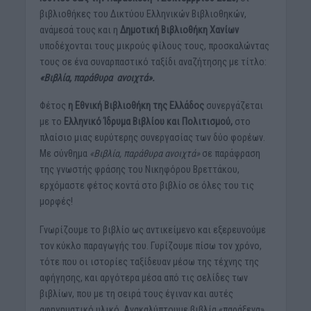
βιβλιοθήκες του Δικτύου Ελληνικών Βιβλιοθηκών,
ανάμεσά τους και η
Δημοτική Βιβλιοθήκη Χανίων
υποδέχονται τους μικρούς φίλους τους, προσκαλώντας
τους σε ένα συναρπαστικό ταξίδι αναζήτησης με τίτλο:
«Βιβλία, παράθυρα ανοιχτά».
Φέτος
η Εθνική Βιβλιοθήκη της Ελλάδος
συνεργάζεται
με το
Ελληνικό Ίδρυμα Βιβλίου και Πολιτισμού,
στο
πλαίσιο μιας ευρύτερης συνεργασίας των δύο φορέων.
Με σύνθημα
«Βιβλία, παράθυρα ανοιχτά»
σε παράφραση
της γνωστής φράσης του Νικηφόρου Βρεττάκου,
ερχόμαστε φέτος κοντά στο βιβλίο σε όλες του τις
μορφές!
Γνωρίζουμε το βιβλίο ως αντικείμενο και εξερευνούμε
τον κύκλο παραγωγής του. Γυρίζουμε πίσω τον χρόνο,
τότε που οι ιστορίες ταξίδευαν μέσω της τέχνης της
αφήγησης, και αργότερα μέσα από τις σελίδες των
βιβλίων, που με τη σειρά τους έγιναν και αυτές
αφηγηματικό υλικό. Ανακαλύπτουμε βιβλία «παράξενα»,