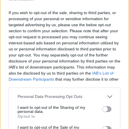
ΝΟΜΌΣ ΧΑΝΊΩΝ
•
ΠΑΙΔΕΙΑ - ΕΚΠΑΙΔΕΥΣΗ
Καθηγητής του Πολυτεχνείου
If you wish to opt-out of the sale, sharing to third parties, or
ξεπέρασε τις 20.000 αναφορές στο
ερευνητικό του έργο
processing of your personal or sensitive information for
targeted advertising by us, please use the below opt-out
5 Αυγούστου 2026 16:53
section to confirm your selection. Please note that after your
opt-out request is processed you may continue seeing
ΑΓΡΟΤΙΚΑ
•
ΚΡΗΤΗ
Κρήτη – αγροτοκτηνοτρόφοι:
interest-based ads based on personal information utilized by
Συσσωρεύονται τα προβλήματα –
us or personal information disclosed to third parties prior to
Έρχονται αντιδράσεις
your opt-out. You may separately opt-out of the further
5 Αυγούστου 2026 16:48
disclosure of your personal information by third parties on the
IAB’s list of downstream participants. This information may
ΚΡΗΤΗ
•
ΝΕΟΙ ΟΡΙΖΟΝΤΕΣ
also be disclosed by us to third parties on the
IAB’s List of
Κρήτη: Τραγικές ελλείψεις στα
Downstream Participants
that may further disclose it to other
φαρμακεία – Λείπουν ακόμη και
third parties.
κολλύρια
5 Αυγούστου 2026 16:46
Personal Data Processing Opt Outs
ΚΡΗΤΗ
•
ΝΕΟΙ ΟΡΙΖΟΝΤΕΣ
I want to opt-out of the Sharing of my
personal data.
Κρήτη: Πάνω από 10.500 αφίξεις
Opted In
μεταναστών από την αρχή του έτους
– Αγωνία για τις νέες ροές
I want to opt-out of the Sale of my
5 Αυγούστου 2026 13:18