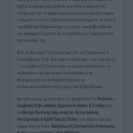
βιβλία διαφορετικά, βιβλία, που δίνουν ώθηση στη
σκέψη μας και τα αφήνουμε να γίνουν μία μεγάλη παρέα.
Γινόμαστε οι ίδιοι βιβλία και επισκεπτόμαστε τα σπίτια
των βιβλίων! Εξερευνούμε τον χώρο των βιβλιοθηκών
και πειραματιζόμαστε με τις πολλές και διαφορετικές
λειτουργίες της.
Από τη Δευτέρα 15 Ιουνίου έως και την Παρασκευή 4
Σεπτεμβρίου 2026 βουτάμε στον κόσμο – και την ουσία
– του βιβλίου! Στόχος είναι οι μικροί αναγνώστες να
αισθανθούν την άνεση και την ελευθερία να
πειραματιστούν, να εκφραστούν και να
κοινωνικοποιηθούν στον χώρο των βιβλιοθηκών.
Με απλά υλικά, φιλικά προς το περιβάλλον οι
Παιδικές –
Εφηβικές Βιβλιοθήκες Δημοτικού Κήπου & Σούδας
και
τα
Κέντρα Παιδικής Δημιουργίας Αγίου Ιωάννη,
Λενταριανών & ΚΔΑΠ Παλιάς Πόλης
του Δήμου Χανίων,
συμμετέχουν στην
Καλοκαιρινή Εκστρατεία Ανάγνωσης