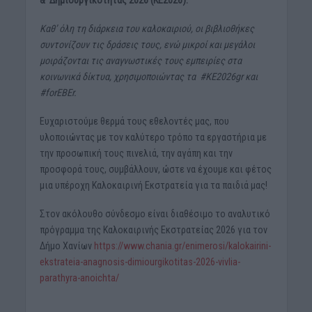
& Δημιουργικότητας 2026 (ΚΕ2026).
Καθ’ όλη τη διάρκεια του καλοκαιριού, οι βιβλιοθήκες
συντονίζουν τις δράσεις τους, ενώ μικροί και μεγάλοι
μοιράζονται τις αναγνωστικές τους εμπειρίες στα
κοινωνικά δίκτυα, χρησιμοποιώντας τα #ΚΕ2026gr και
#forEBEr.
Ευχαριστούμε θερμά τους εθελοντές μας, που
υλοποιώντας με τον καλύτερο τρόπο τα εργαστήρια με
την προσωπική τους πινελιά, την αγάπη και την
προσφορά τους, συμβάλλουν, ώστε να έχουμε και φέτος
μια υπέροχη Καλοκαιρινή Εκστρατεία για τα παιδιά μας!
Στον ακόλουθο σύνδεσμο είναι διαθέσιμο το αναλυτικό
πρόγραμμα της Καλοκαιρινής Εκστρατείας 2026 για τον
Δήμο Χανίων
https://www.chania.gr/enimerosi/kalokairini-
ekstrateia-anagnosis-dimiourgikotitas-2026-vivlia-
parathyra-anoichta/