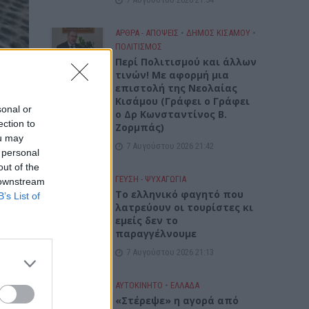
ΑΡΘΡΑ - ΑΠΟΨΕΙΣ
•
ΔΉΜΟΣ ΚΙΣΆΜΟΥ
•
ΠΟΛΙΤΙΣΜΟΣ
Περί Πολιτισμού και άλλων
τινών! Mε αφορμή μια
επιστολή της Νεολαίας
Κισάμου (Γράφει ο Γράφει
sonal or
ο Δρ Κωνσταντίνος Β.
ection to
Ζορμπάς)
ou may
7 Αυγούστου 2026 21:42
 personal
out of the
ΓΕΎΣΗ - ΨΥΧΑΓΩΓΊΑ
 downstream
Το ελληνικό φαγητό που
B’s List of
λατρεύουν οι τουρίστες κι
να πολύ
εμείς δεν το
παραγγέλνουμε
ίας,
7 Αυγούστου 2026 21:13
ΑΥΤΟΚΙΝΗΤΟ
•
ΕΛΛΑΔΑ
«Στέρεψε» η αγορά από
 Μετά