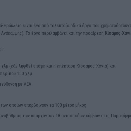
ιά-Ηράκλειο είναι ένα από τελευταία οδικά έργα που χρηματοδοτούν
 Ανάκαμψης). Το έργο περιλαμβάνει και την προαίρεση
Κίσαμος-Χανι
ι:
 χλμ (εάν ληφθεί υπόψη και η επέκταση Κίσσαμος-Χανιά) και
περίπου 150 χλμ.
τεύθυνση με ΛΕΑ
κ των οποίων υπερβαίνουν τα 100 μέτρα μήκος
ι αναβάθμιση των υπαρχόντων 18 ανισόπεδων κόμβων στις Παρακάμψ