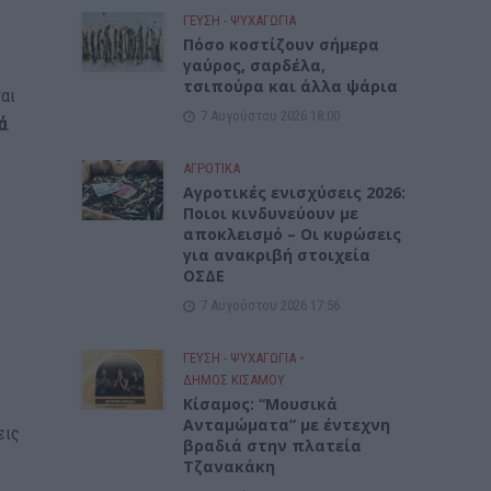
ΓΕΎΣΗ - ΨΥΧΑΓΩΓΊΑ
Πόσο κοστίζουν σήμερα
γαύρος, σαρδέλα,
τσιπούρα και άλλα ψάρια
ται
7 Αυγούστου 2026 18:00
ά
.
ΑΓΡΟΤΙΚΑ
Αγροτικές ενισχύσεις 2026:
Ποιοι κινδυνεύουν με
αποκλεισμό – Οι κυρώσεις
για ανακριβή στοιχεία
ΟΣΔΕ
7 Αυγούστου 2026 17:56
ΓΕΎΣΗ - ΨΥΧΑΓΩΓΊΑ
•
ΔΉΜΟΣ ΚΙΣΆΜΟΥ
Κίσαμος: “Μουσικά
Ανταμώματα” με έντεχνη
εις
βραδιά στην πλατεία
Τζανακάκη