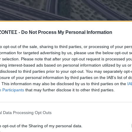
ΖΟΝΤΕΣ -
Do Not Process My Personal Information
to opt-out of the sale, sharing to third parties, or processing of your per
formation for targeted advertising by us, please use the below opt-out s
r selection. Please note that after your opt-out request is processed y
eing interest-based ads based on personal information utilized by us or
disclosed to third parties prior to your opt-out. You may separately opt-
losure of your personal information by third parties on the IAB’s list of
. This information may also be disclosed by us to third parties on the
IA
Participants
that may further disclose it to other third parties.
 είναι το βασικό τμήμα του αυτοκινητόδρομου με μήκος 157,5 χλμ
. Έ
εται η κατασκευή 34χλμ σηράγγων (και για τα δύο ρεύματα κυκλοφορ
ύθυνση).
l Data Processing Opt Outs
ό μερικές ημέρες ήταν η ολοκλήρωση και βαθμολόγηση των τεχνικών
o opt-out of the Sharing of my personal data.
ίσιμης σημασίας για την ανάδειξη του αναδόχου-παραχωρησιούχου.