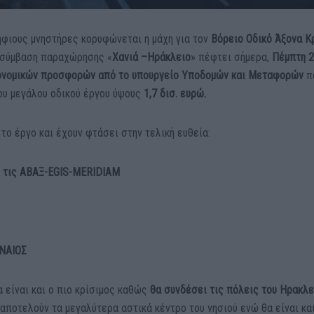
φιους μνηστήρες κορυφώνεται η μάχη για τον
Βόρειο Οδικό Άξονα Κ
ν σύμβαση παραχώρησης «
Χανιά –Ηράκλειο
» πέφτει σήμερα,
Πέμπτη 
ονομικών προσφορών από το υπουργείο Υποδομών και Μεταφορών
π
του μεγάλου οδικού έργου ύψους
1,7 δισ. ευρώ.
 το έργο και έχουν φτάσει στην τελική ευθεία:
 τις ΑΒΑΞ-EGIS-MERIDIAM
ΝΑΙΟΣ
α είναι και ο πιο κρίσιμος καθώς
θα συνδέσει τις πόλεις του Ηρακλε
αποτελούν τα μεγαλύτερα αστικά κέντρο του νησιού ενώ θα είναι κα