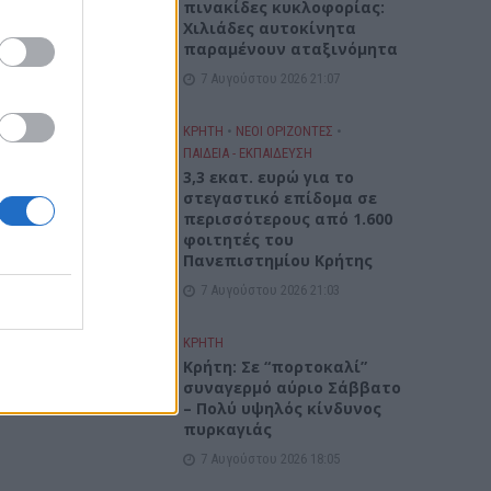
πινακίδες κυκλοφορίας:
Χιλιάδες αυτοκίνητα
 και
παραμένουν αταξινόμητα
 ο
7 Αυγούστου 2026 21:07
ρησης,
ΚΡΗΤΗ
•
ΝΕΟΙ ΟΡΙΖΟΝΤΕΣ
•
ΠΑΙΔΕΙΑ - ΕΚΠΑΙΔΕΥΣΗ
3,3 εκατ. ευρώ για το
στεγαστικό επίδομα σε
κόμα
περισσότερους από 1.600
α μιας
φοιτητές του
Πανεπιστημίου Κρήτης
7 Αυγούστου 2026 21:03
ΚΡΗΤΗ
Κρήτη: Σε “πορτοκαλί”
συναγερμό αύριο Σάββατο
– Πολύ υψηλός κίνδυνος
πυρκαγιάς
7 Αυγούστου 2026 18:05