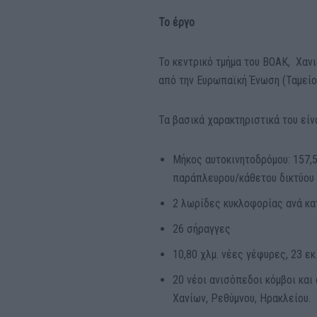
Το έργο
Το κεντρικό τμήμα του ΒΟΑΚ, Χαν
από την Ευρωπαϊκή Ένωση (Ταμείο
Τα βασικά χαρακτηριστικά του είνα
Μήκος αυτοκινητοδρόμου: 157,5
παράπλευρου/κάθετου δικτύου 
2 λωρίδες κυκλοφορίας ανά κα
26 σήραγγες
10,80 χλμ. νέες γέφυρες, 23 ε
20 νέοι ανισόπεδοι κόμβοι κα
Χανίων, Ρεθύμνου, Ηρακλείου.