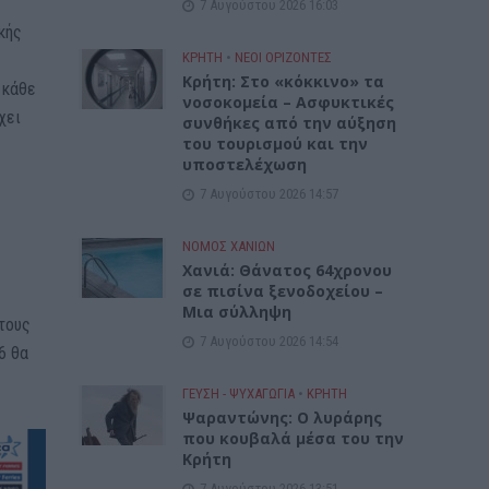
7 Αυγούστου 2026 16:03
κής
ΚΡΗΤΗ
•
ΝΕΟΙ ΟΡΙΖΟΝΤΕΣ
Κρήτη: Στο «κόκκινο» τα
 κάθε
νοσοκομεία – Ασφυκτικές
χει
συνθήκες από την αύξηση
του τουρισμού και την
υποστελέχωση
7 Αυγούστου 2026 14:57
ΝΟΜΌΣ ΧΑΝΊΩΝ
Χανιά: Θάνατος 64χρονου
σε πισίνα ξενοδοχείου –
Μια σύλληψη
 τους
7 Αυγούστου 2026 14:54
6 θα
ΓΕΎΣΗ - ΨΥΧΑΓΩΓΊΑ
•
ΚΡΗΤΗ
Ψαραντώνης: Ο λυράρης
που κουβαλά μέσα του την
Κρήτη
7 Αυγούστου 2026 13:51