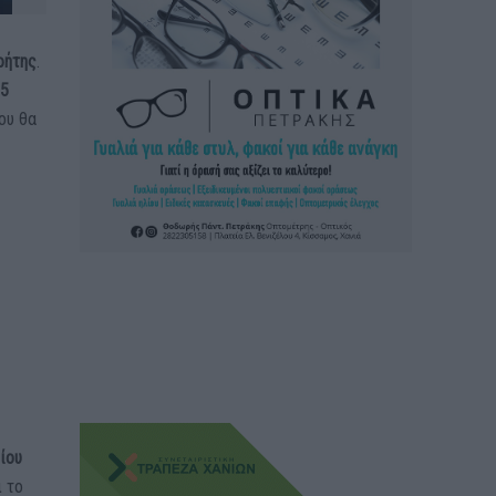
ρήτης
.
25
ου θα
ίου
ι το