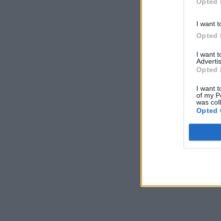
Opted 
I want t
Opted 
I want 
Advertis
Opted 
I want t
of my P
was col
Opted 