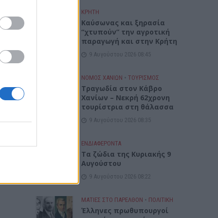
ΚΡΗΤΗ
Καύσωνας και ξηρασία
“χτυπούν” την αγροτική
παραγωγή και στην Κρήτη
9 Αυγούστου 2026 08:45
ΝΟΜΌΣ ΧΑΝΊΩΝ
•
ΤΟΥΡΙΣΜΟΣ
Τραγωδία στον Κάβρο
Χανίων – Νεκρή 62χρονη
τουρίστρια στη θάλασσα
9 Αυγούστου 2026 08:35
ΕΝΔΙΑΦΕΡΟΝΤΑ
Τα ζώδια της Κυριακής 9
Αυγούστου
9 Αυγούστου 2026 08:22
ΜΑΤΙΕΣ ΣΤΟ ΠΑΡΕΛΘΟΝ
•
ΠΟΛΙΤΙΚΗ
Έλληνες πρωθυπουργοί