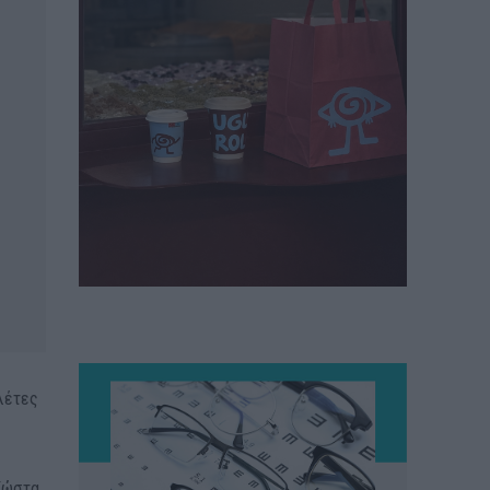
ελέτες
 Κώστα