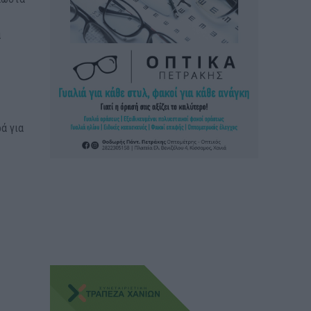
α
ά για