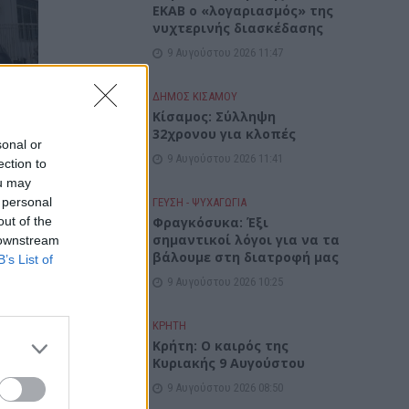
ΕΚΑΒ ο «λογαριασμός» της
νυχτερινής διασκέδασης
9 Αυγούστου 2026 11:47
ΔΉΜΟΣ ΚΙΣΆΜΟΥ
Κίσαμος: Σύλληψη
32χρονου για κλοπές
sonal or
9 Αυγούστου 2026 11:41
ection to
ou may
 personal
ΓΕΎΣΗ - ΨΥΧΑΓΩΓΊΑ
out of the
Φραγκόσυκα: Έξι
σημαντικοί λόγοι για να τα
 downstream
βάλουμε στη διατροφή μας
B’s List of
9 Αυγούστου 2026 10:25
ΚΡΗΤΗ
Κρήτη: Ο καιρός της
Κυριακής 9 Αυγούστου
9 Αυγούστου 2026 08:50