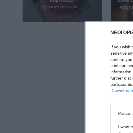
καρπουζι!
ΕΚΑΒ 
νυχτ
9 Αυγούστου 2026
ΝΕΟΙ ΟΡΙ
If you wish 
sensitive in
confirm you
continue se
information 
further disc
participants
Downstream 
Persona
I want t