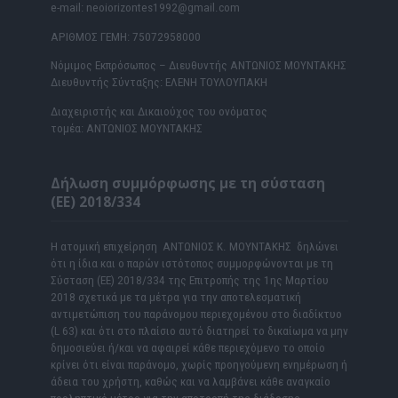
e-mail: neoiorizontes1992@gmail.com
ΑΡΙΘΜΟΣ ΓΕΜΗ: 75072958000
Νόμιμος Εκπρόσωπος – Διευθυντής ΑΝΤΩΝΙΟΣ ΜΟΥΝΤΑΚΗΣ
Διευθυντής Σύνταξης: ΕΛΕΝΗ ΤΟΥΛΟΥΠΑΚΗ
Διαχειριστής και Δικαιούχος του ονόματος
τομέα: ΑΝΤΩΝΙΟΣ ΜΟΥΝΤΑΚΗΣ
Δήλωση συμμόρφωσης με τη σύσταση
(ΕΕ) 2018/334
Η ατομική επιχείρηση ΑΝΤΩΝΙΟΣ Κ. ΜΟΥΝΤΑΚΗΣ δηλώνει
ότι η ίδια και ο παρών ιστότοπος συμμορφώνονται με τη
Σύσταση (ΕΕ) 2018/334 της Επιτροπής της 1ης Μαρτίου
2018 σχετικά με τα μέτρα για την αποτελεσματική
αντιμετώπιση του παράνομου περιεχομένου στο διαδίκτυο
(L 63) και ότι στο πλαίσιο αυτό διατηρεί το δικαίωμα να μην
δημοσιεύει ή/και να αφαιρεί κάθε περιεχόμενο το οποίο
κρίνει ότι είναι παράνομο, χωρίς προηγούμενη ενημέρωση ή
άδεια του χρήστη, καθώς και να λαμβάνει κάθε αναγκαίο