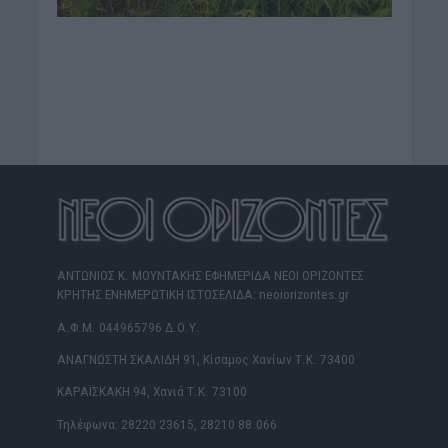
ΑΝΤΩΝΙΟΣ Κ. ΜΟΥΝΤΑΚΗΣ ΕΦΗΜΕΡΙΔΑ ΝΕΟΙ ΟΡΙΖΟΝΤΕΣ
ΚΡΗΤΗΣ ΕΝΗΜΕΡΩΤΙΚΗ ΙΣΤΟΣΕΛΙΔΑ: neoiorizontes.gr
Α.Φ.Μ. 044965796 Δ.Ο.Υ.
ΑΝΑΓΝΩΣΤΗ ΣΚΑΛΙΔΗ 91, Κίσαμος Χανίων Τ.Κ. 73400
ΚΑΡΑΪΣΚΑΚΗ 94, Χανιά Τ.Κ. 73100
Τηλέφωνα: 28220 23615, 28210 88.066