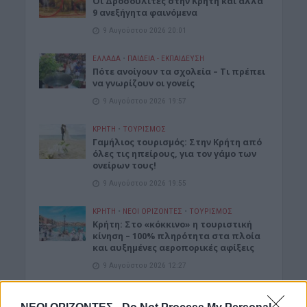
Οι Δροσουλίτες στην Κρήτη και άλλα
9 ανεξήγητα φαινόμενα
9 Αυγούστου 2026 20:01
ΕΛΛΑΔΑ
•
ΠΑΙΔΕΙΑ - ΕΚΠΑΙΔΕΥΣΗ
Πότε ανοίγουν τα σχολεία – Τι πρέπει
να γνωρίζουν οι γονείς
9 Αυγούστου 2026 19:57
ΚΡΗΤΗ
•
ΤΟΥΡΙΣΜΟΣ
Γαμήλιος τουρισμός: Στην Κρήτη από
όλες τις ηπείρους, για τον γάμο των
ονείρων τους!
9 Αυγούστου 2026 19:55
ΚΡΗΤΗ
•
ΝΕΟΙ ΟΡΙΖΟΝΤΕΣ
•
ΤΟΥΡΙΣΜΟΣ
Κρήτη: Στο «κόκκινο» η τουριστική
κίνηση – 100% πληρότητα στα πλοία
και αυξημένες αεροπορικές αφίξεις
9 Αυγούστου 2026 12:27
ΕΛΛΑΔΑ
•
ΟΙΚΟΝΟΜΙΑ
Μειωμένη σύνταξη στα 62: Ποιοι