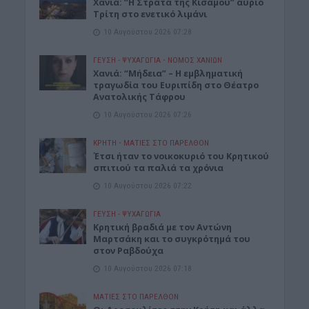
Χανιά: “Η Στράτα της Κισάμου” αύριο
Τρίτη στο ενετικό λιμάνι
10 Αυγούστου 2026 07:28
ΓΕΎΣΗ - ΨΥΧΑΓΩΓΊΑ
•
ΝΟΜΌΣ ΧΑΝΊΩΝ
Χανιά: “Μήδεια” – Η εμβληματική
τραγωδία του Ευριπίδη στο Θέατρο
Ανατολικής Τάφρου
10 Αυγούστου 2026 07:26
ΚΡΗΤΗ
•
ΜΑΤΙΕΣ ΣΤΟ ΠΑΡΕΛΘΟΝ
Έτσι ήταν το νοικοκυριό του Κρητικού
σπιτιού τα παλιά τα χρόνια
10 Αυγούστου 2026 07:22
ΓΕΎΣΗ - ΨΥΧΑΓΩΓΊΑ
Kρητική βραδιά με τον Αντώνη
Μαρτσάκη και το συγκρότημά του
στον Ραβδούχα
10 Αυγούστου 2026 07:18
ΜΑΤΙΕΣ ΣΤΟ ΠΑΡΕΛΘΟΝ