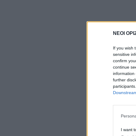
ΝΕΟΙ ΟΡΙ
If you wish 
sensitive in
confirm you
continue se
information 
further disc
participants
Downstream 
Persona
I want t