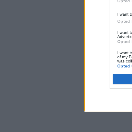
Opted 
I want t
Opted 
I want 
Advertis
Opted 
I want t
of my P
was col
Opted 