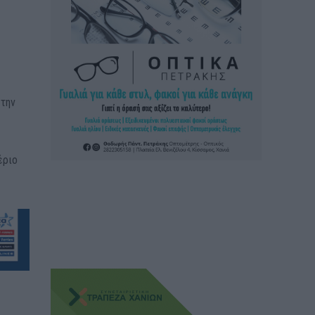
στην
έριο