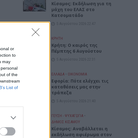
Κίσαμος: Εκδήλωση για τη
μάχη του ΕΛΑΣ στο
Κατσοματάδο
5 Αυγούστου 2026 22:47
ΚΡΗΤΗ
Κρήτη: Ο καιρός της
sonal or
Πέμπτης 6 Αυγούστου
ection to
5 Αυγούστου 2026 22:31
ou may
 personal
ΕΛΛΑΔΑ
•
ΟΙΚΟΝΟΜΙΑ
out of the
Εφορία: Πότε ελέγχει τις
 downstream
καταθέσεις μας στην
B’s List of
τράπεζα
5 Αυγούστου 2026 21:40
ΓΕΎΣΗ - ΨΥΧΑΓΩΓΊΑ
•
ΔΉΜΟΣ ΚΙΣΆΜΟΥ
Κίσαμος: Αναβάλλεται η
εκδήλωση αφιέρωμα στον