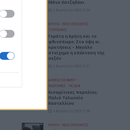
Μάνο Χατζηδάκι
5 Αυγούστου 2026 21:34
ΚΡΗΤΗ
•
ΝΕΟΙ ΟΡΙΖΟΝΤΕΣ
•
ΤΟΥΡΙΣΜΟΣ
Γεμάτη η Κρήτη και το
φθινόπωρο: Στα ύψη οι
κρατήσεις – Μεγάλο
στοίχημα η επέκταση της
σεζόν
5 Αυγούστου 2026 21:27
ΔΉΜΟΣ ΚΙΣΆΜΟΥ
•
ΕΚΔΡΟΜΈΣ - ΤΑΞΊΔΙΑ
Kισαμίτικες παραλίες:
Παλιό Τελωνείο
Καστελλίου
5 Αυγούστου 2026 17:06
ΚΡΗΤΗ
•
ΝΕΟΙ ΟΡΙΖΟΝΤΕΣ