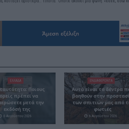
τα, κοιτάζει αριστερά… τίποτα. Οπότε ακούει μια φωνή: «εεεε, εδώ κ
ΕΛΛΑΔΑ
ΕΝΔΙΑΦΕΡΟΝΤΑ
ταυτότητα: Ποιους
Αυτά είναι τα δέντρα π
ορείς πρέπει να
βοηθούν στην προστασ
μερώσετε μετά την
των σπιτιών μας από τ
εκδόσή της
φωτιές
6 Αυγούστου 2026
6 Αυγούστου 2026