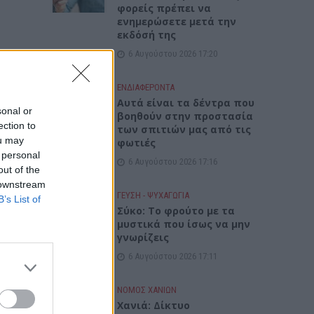
φορείς πρέπει να
ενημερώσετε μετά την
εκδόσή της
6 Αυγούστου 2026 17:20
ΕΝΔΙΑΦΕΡΟΝΤΑ
Αυτά είναι τα δέντρα που
sonal or
βοηθούν στην προστασία
ection to
των σπιτιών μας από τις
ou may
φωτιές
 personal
6 Αυγούστου 2026 17:16
out of the
 downstream
ΓΕΎΣΗ - ΨΥΧΑΓΩΓΊΑ
B’s List of
Σύκο: Το φρούτο με τα
μυστικά που ίσως να μην
γνωρίζεις
6 Αυγούστου 2026 17:11
ΝΟΜΌΣ ΧΑΝΊΩΝ
Xανιά: Δίκτυο