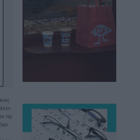
μένος
άλλον
ου της
ζυγο