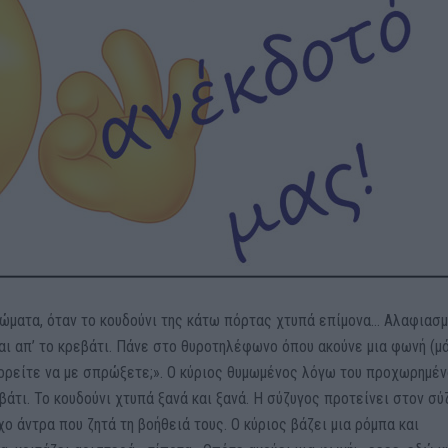
ερώματα, όταν το κουδούνι της κάτω πόρτας χτυπά επίμονα… Αλαφιασ
ται απ’ το κρεβάτι. Πάνε στο θυροτηλέφωνο όπου ακούνε μια φωνή (μ
ρείτε να με σπρώξετε;». Ο κύριος θυμωμένος λόγω του προχωρημέν
βάτι. Το κουδούνι χτυπά ξανά και ξανά. Η σύζυγος προτείνει στον σύ
ο άντρα που ζητά τη βοήθειά τους. Ο κύριος βάζει μια ρόμπα και