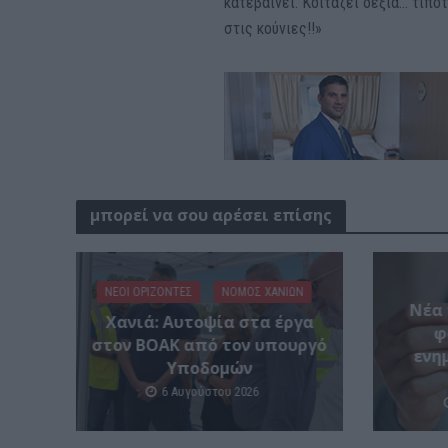
κατεβαίνει. Κοιτάζει δεξιά… τίπο
στις κούνιες!!»
μπορεί να σου αρέσει επίσης
ΝΕΟΙ ΟΡΙΖΟΝΤΕΣ
ΝΟΜΌΣ ΧΑΝΊΩΝ
Νέα 
Χανιά: Αυτοψία στα έργα
φ
στον ΒΟΑΚ από τον υπουργό
ενη
Υποδομών
6 Αυγούστου 2026