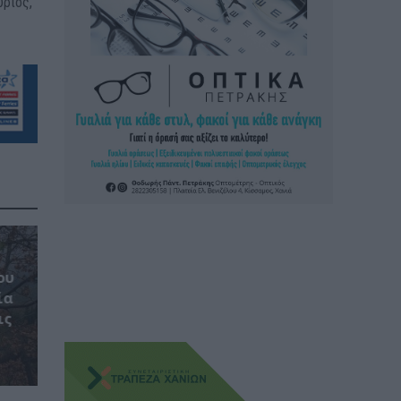
ύριος,
ου
ία
ις