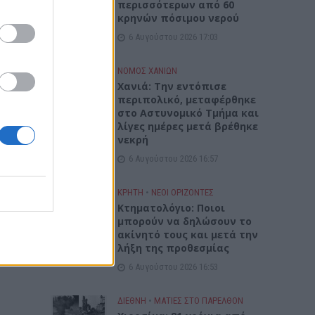
περισσότερων από 60
κρηνών πόσιμου νερού
6 Αυγούστου 2026 17:03
ΝΟΜΌΣ ΧΑΝΊΩΝ
Χανιά: Την εντόπισε
περιπολικό, μεταφέρθηκε
στο Αστυνομικό Τμήμα και
λίγες ημέρες μετά βρέθηκε
νεκρή
6 Αυγούστου 2026 16:57
ΚΡΗΤΗ
•
ΝΕΟΙ ΟΡΙΖΟΝΤΕΣ
Κτηματολόγιο: Ποιοι
μπορούν να δηλώσουν το
ακίνητό τους και μετά την
λήξη της προθεσμίας
6 Αυγούστου 2026 16:53
ΔΙΕΘΝΗ
•
ΜΑΤΙΕΣ ΣΤΟ ΠΑΡΕΛΘΟΝ