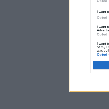
Opted 
I want t
Opted 
I want 
Advertis
Opted 
I want t
of my P
was col
Opted 