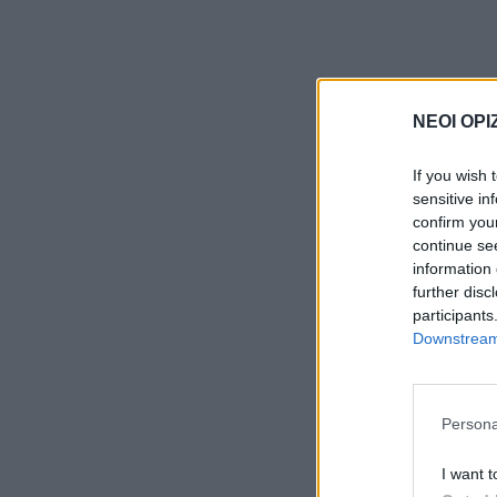
ΝΕΟΙ ΟΡΙ
If you wish 
sensitive in
confirm you
continue se
information 
further disc
participants
Downstream 
Persona
I want t