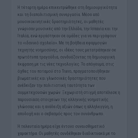
Η τέταρτη ημέρα επικεντρώθηκε στη δημιουργικότητα
και τη διαπολιτισμική συνεργασία. Μέσα από
μουσικοκινητικές δραστηριότητες, οι μαθητές
γνώρισαν μουσικές από την Ελλάδα, την Ισπανία και την
Ιταλία, ενώ εργάστηκαν σε ομάδες για να περιγράψουν
το «ιδανικό σχολείο». Με τη βοήθεια εφαρμογών
τεχνητής νοημοσύνης, οι ιδέες τους μετατράπηκαν σε
πρωτότυπα τραγούδια, συνδυάζοντας τη δημιουργική
έκφραση με τις νέες τεχνολογίες. Το απόγευμα, στις
όχθες του ποταμού στο Travo, πραγματοποιήθηκαν
βιωματικές και γλωσσικές δραστηριότητες που
ανέδειξαν την πολιτιστική ταυτότητα των
συμμετεχουσών χωρών. Ξεχωριστή στιγμή αποτέλεσε η
παρουσίαση στοιχείων της ελληνικής νοηματικής
γλώσσας και η ανάδειξη αξιών όπως η αλληλεγγύη, η
αποδοχή και ο σεβασμός προς τον συνάνθρωπο.
Η τελευταία ημέρα είχε έντονο συναισθηματικό
χαρακτήρα. Οι μαθητές συνδέθηκαν διαδικτυακά με το