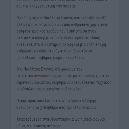
και την επαγγελματική του πορεία.
Ο ναύαρχος ε.α. Νικόλαος Σπανός υποστήριξε μεταξύ
άλλων ότι «ο θάνατος είναι από ανθρώπινο χέρι», ενώ
ανέφερε πως «το τραύμα που διαπίστωσα στον
εκλιπόντα προέρχεται από υδροπτερύγιο». Όπως
κατέθεσε στο δικαστήριο, ακόμη και μια απλή επαφή
ανθρώπου με υδροπτερύγιο είναι δυνατόν να
προκαλέσει σοβαρές σωματικές βλάβες.
Ο κ. Νικόλαος Σπανός, σύμφωνα με τον
ιστότοπο
newsbomb.gr
, εν αποστρατεία ναύαρχος του
Λιμενικού Σώματος, κλήθηκε να καταθέσει ως τεχνικός
σύμβουλος της οικογένειας Βαλυράκη.
Ο μάρτυρας απέκλεισε το ενδεχόμενο ο Σήφης
Βαλυράκης να χτυπήθηκε από προπέλα σκάφους.
Αναφερόμενος στα υδροπτερύγια ως πιθανό φονικό
μέσο, ο κ. Σπανός ανέφερε: