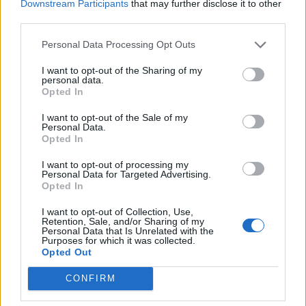
Downstream Participants
that may further disclose it to other
8 Αυγούστου 2026 19:33
third parties.
ΓΕΎΣΗ - ΨΥΧΑΓΩΓΊΑ
Personal Data Processing Opt Outs
Στάκα, η Κρητική κρέμα γάλακτος –
Συνταγές με αυγά και πατάτες
I want to opt-out of the Sharing of my
8 Αυγούστου 2026 16:30
personal data.
Opted In
ΑΓΡΟΤΙΚΑ
I want to opt-out of the Sale of my
ΑΑΔΕ: Ποιοι θεωρούνται «ενεργοί
Personal Data.
αγρότες» – Τι θα κρίνει τις αγροτικές
Opted In
ενισχύσεις
8 Αυγούστου 2026 16:27
I want to opt-out of processing my
Personal Data for Targeted Advertising.
Opted In
ΝΟΜΌΣ ΧΑΝΊΩΝ
•
ΠΑΙΔΕΙΑ - ΕΚΠΑΙΔΕΥΣΗ
Χανιά: Νέες ειδικότητες στη Σχολή
I want to opt-out of Collection, Use,
Ανώτερης Επαγγελματικής
Retention, Sale, and/or Sharing of my
Κατάρτισης – Οι ειδικότητες
Personal Data that Is Unrelated with the
Purposes for which it was collected.
8 Αυγούστου 2026 16:19
Opted Out
Δημοφιλή αυτή την εβδομάδα
CONFIRM