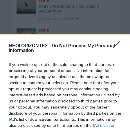
ΚΡΗΤΗ
Κρήτη: Ο καιρός της Κυριακής 9
Αυγούστου
9 Αυγούστου 2026 08:50
ΚΡΗΤΗ
Καύσωνας και ξηρασία “χτυπούν” την
αγροτική παραγωγή και στην Κρήτη
ΝΕΟΙ ΟΡΙΖΟΝΤΕΣ -
Do Not Process My Personal
9 Αυγούστου 2026 08:45
Information
ΝΟΜΌΣ ΧΑΝΊΩΝ
•
ΤΟΥΡΙΣΜΟΣ
If you wish to opt-out of the sale, sharing to third parties, or
Τραγωδία στον Κάβρο Χανίων – Νεκρή
processing of your personal or sensitive information for
62χρονη τουρίστρια στη θάλασσα
targeted advertising by us, please use the below opt-out
9 Αυγούστου 2026 08:35
section to confirm your selection. Please note that after your
opt-out request is processed you may continue seeing
ΕΝΔΙΑΦΕΡΟΝΤΑ
interest-based ads based on personal information utilized by
Τα ζώδια της Κυριακής 9 Αυγούστου
us or personal information disclosed to third parties prior to
9 Αυγούστου 2026 08:22
your opt-out. You may separately opt-out of the further
disclosure of your personal information by third parties on the
ΜΑΤΙΕΣ ΣΤΟ ΠΑΡΕΛΘΟΝ
•
ΠΟΛΙΤΙΚΗ
IAB’s list of downstream participants. This information may
Έλληνες πρωθυπουργοί που
also be disclosed by us to third parties on the
IAB’s List of
«έφυγαν» πάμφτωχοι