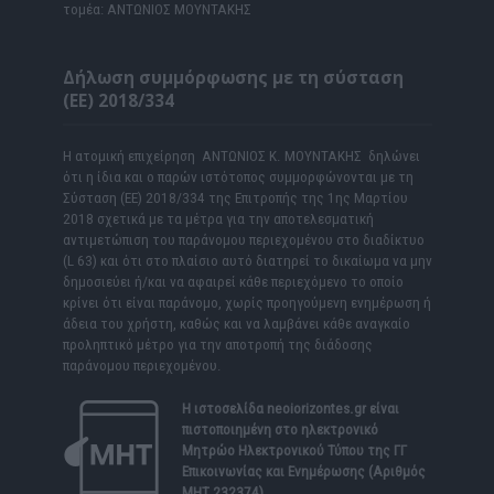
τομέα: ΑΝΤΩΝΙΟΣ ΜΟΥΝΤΑΚΗΣ
Δήλωση συμμόρφωσης με τη σύσταση
(ΕΕ) 2018/334
Η ατομική επιχείρηση ΑΝΤΩΝΙΟΣ Κ. ΜΟΥΝΤΑΚΗΣ δηλώνει
ότι η ίδια και ο παρών ιστότοπος συμμορφώνονται με τη
Σύσταση (ΕΕ) 2018/334 της Επιτροπής της 1ης Μαρτίου
2018 σχετικά με τα μέτρα για την αποτελεσματική
αντιμετώπιση του παράνομου περιεχομένου στο διαδίκτυο
(L 63) και ότι στο πλαίσιο αυτό διατηρεί το δικαίωμα να μην
δημοσιεύει ή/και να αφαιρεί κάθε περιεχόμενο το οποίο
κρίνει ότι είναι παράνομο, χωρίς προηγούμενη ενημέρωση ή
άδεια του χρήστη, καθώς και να λαμβάνει κάθε αναγκαίο
προληπτικό μέτρο για την αποτροπή της διάδοσης
παράνομου περιεχομένου.
Η ιστοσελίδα
neoiorizontes.gr
είναι
πιστοποιημένη στο ηλεκτρονικό
Μητρώο Ηλεκτρονικού Τύπου της ΓΓ
Επικοινωνίας και Ενημέρωσης (Αριθμός
ΜΗΤ 232374)