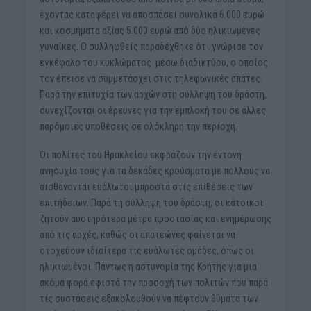
έχοντας καταφέρει να αποσπάσει συνολικά 6.000 ευρώ
και κοσμήματα αξίας 5.000 ευρώ από δύο ηλικιωμένες
γυναίκες. Ο συλληφθείς παραδέχθηκε ότι γνώρισε τον
εγκέφαλο του κυκλώματος μέσω διαδικτύου, ο οποίος
τον έπεισε να συμμετάσχει στις τηλεφωνικές απάτες.
Παρά την επιτυχία των αρχών στη σύλληψη του δράστη,
συνεχίζονται οι έρευνες για την εμπλοκή του σε άλλες
παρόμοιες υποθέσεις σε ολόκληρη την περιοχή.
Οι πολίτες του Ηρακλείου εκφράζουν την έντονη
ανησυχία τους για τα δεκάδες κρούσματα με πολλούς να
αισθάνονται ευάλωτοι μπροστά στις επιθέσεις των
επιτήδειων. Παρά τη σύλληψη του δράστη, οι κάτοικοι
ζητούν αυστηρότερα μέτρα προστασίας και ενημέρωσης
από τις αρχές, καθώς οι απατεώνες φαίνεται να
στοχεύουν ιδιαίτερα τις ευάλωτες ομάδες, όπως οι
ηλικιωμένοι. Πάντως η αστυνομία της Κρήτης για μια
ακόμα φορά εφιστά την προσοχή των πολιτών που παρά
τις συστάσεις εξακολουθούν να πέφτουν θύματα των