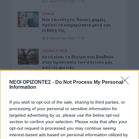
6 Αυγούστου 2026 17:25
ΕΛΛΑΔΑ
Νέα ταυτότητα: Ποιους φορείς
πρέπει να ενημερώσετε μετά την
εκδόσή της
6 Αυγούστου 2026 17:20
ΕΝΔΙΑΦΕΡΟΝΤΑ
Αυτά είναι τα δέντρα που βοηθούν
στην προστασία των σπιτιών μας
από τις φωτιές
6 Αυγούστου 2026 17:16
ΝΕΟΙ ΟΡΙΖΟΝΤΕΣ -
Do Not Process My Personal
Information
ΓΕΎΣΗ - ΨΥΧΑΓΩΓΊΑ
Σύκο: Το φρούτο με τα μυστικά που
ίσως να μην γνωρίζεις
If you wish to opt-out of the sale, sharing to third parties, or
6 Αυγούστου 2026 17:11
processing of your personal or sensitive information for
targeted advertising by us, please use the below opt-out
ΝΟΜΌΣ ΧΑΝΊΩΝ
section to confirm your selection. Please note that after your
Xανιά: Δίκτυο περισσότερων από 60
opt-out request is processed you may continue seeing
κρηνών πόσιμου νερού
interest-based ads based on personal information utilized by