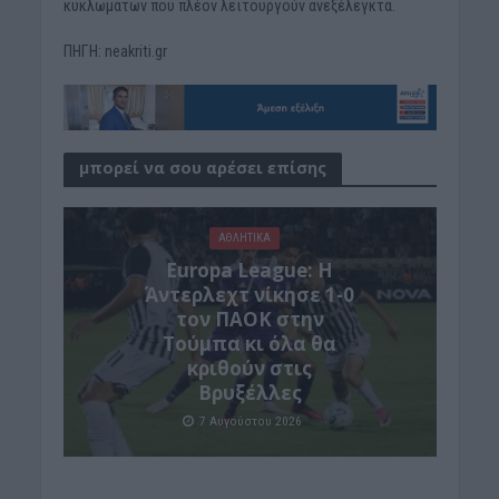
κυκλωμάτων που πλέον λειτουργούν ανεξέλεγκτα.
ΠΗΓΗ: neakriti.gr
μπορεί να σου αρέσει επίσης
ΑΘΛΗΤΙΚΑ
Europa League: Η
Άντερλεχτ νίκησε 1-0
τον ΠΑΟΚ στην
Τούμπα κι όλα θα
κριθούν στις
Βρυξέλλες
7 Αυγούστου 2026