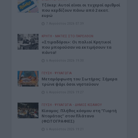
Τζόκερ: Αυτοί είναι οι τυχεροί αριθμοί
που κερδίζουν πάνω από 2 εκατ.
ευρώ
7 Αυγούστου 2026 07:39
ΚΡΗΤΗ
•
ΜΑΤΙΕΣ ΣΤΟ ΠΑΡΕΛΘΟΝ
«Στιμαδόροι»: Οι παλιοί Κρητικοί
που μπορούσαν να εκτιμήσουν τα
πάντα!
6 Αυγούστου 2026 19:30
ΓΕΎΣΗ - ΨΥΧΑΓΩΓΊΑ
Μεταμόρφωση του Σωτήρος: Σήμερα
τρώνε ψάρι όσοι νηστεύουν
6 Αυγούστου 2026 19:27
ΓΕΎΣΗ - ΨΥΧΑΓΩΓΊΑ
•
ΔΉΜΟΣ ΚΙΣΆΜΟΥ
Κίσαμος: Πλήθος κόσμου στη “Γιορτή
Ντομάτας” στον Πλάτανο
(ΦΩΤΟΓΡΑΦΙΕΣ)
6 Αυγούστου 2026 19:21