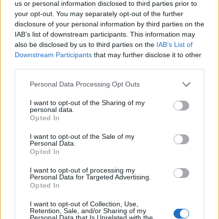
6 Αυγούστου 2026 17:03
us or personal information disclosed to third parties prior to
your opt-out. You may separately opt-out of the further
ΝΟΜΌΣ ΧΑΝΊΩΝ
disclosure of your personal information by third parties on the
Χανιά: Την εντόπισε περιπολικό,
IAB’s list of downstream participants. This information may
μεταφέρθηκε στο Αστυνομικό Τμήμα
also be disclosed by us to third parties on the
IAB’s List of
και λίγες ημέρες μετά βρέθηκε νεκρή
Downstream Participants
that may further disclose it to other
6 Αυγούστου 2026 16:57
third parties.
Δημοφιλή αυτή την εβδομάδα
Personal Data Processing Opt Outs
I want to opt-out of the Sharing of my
personal data.
Opted In
I want to opt-out of the Sale of my
Personal Data.
Opted In
I want to opt-out of processing my
Personal Data for Targeted Advertising.
Opted In
I want to opt-out of Collection, Use,
Retention, Sale, and/or Sharing of my
Personal Data that Is Unrelated with the