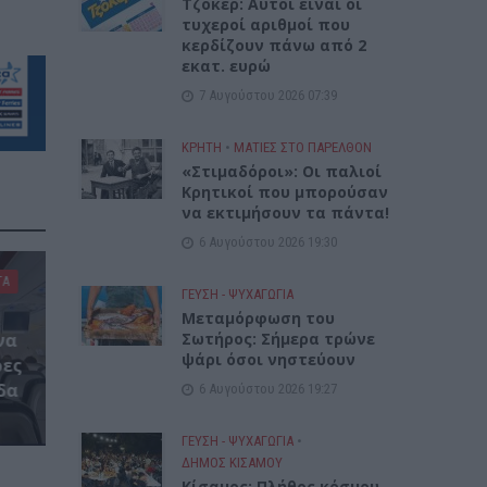
Τζόκερ: Αυτοί είναι οι
τυχεροί αριθμοί που
κερδίζουν πάνω από 2
εκατ. ευρώ
7 Αυγούστου 2026 07:39
ΚΡΗΤΗ
•
ΜΑΤΙΕΣ ΣΤΟ ΠΑΡΕΛΘΟΝ
«Στιμαδόροι»: Οι παλιοί
Κρητικοί που μπορούσαν
να εκτιμήσουν τα πάντα!
6 Αυγούστου 2026 19:30
ΤΑ
ΓΕΎΣΗ - ΨΥΧΑΓΩΓΊΑ
Μεταμόρφωση του
Σωτήρος: Σήμερα τρώνε
να
ψάρι όσοι νηστεύουν
ρες
δα
6 Αυγούστου 2026 19:27
ΓΕΎΣΗ - ΨΥΧΑΓΩΓΊΑ
•
ΔΉΜΟΣ ΚΙΣΆΜΟΥ
Κίσαμος: Πλήθος κόσμου