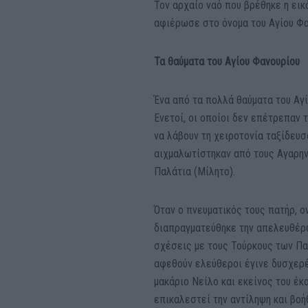
Τον αρχαίο ναό που βρέθηκε η εικ
αφιέρωσε στο όνομα του Αγίου Φα
Τα θαύματα του Αγίου Φανουρίου
Ένα από τα πολλά θαύματα του Αγί
Ενετοί, οι οποίοι δεν επέτρεπαν
να λάβουν τη χειροτονία ταξίδευ
αιχμαλωτίστηκαν από τους Αγαρην
Παλάτια (Μίλητο).
Όταν ο πνευματικός τους πατήρ, ο
διαπραγματεύθηκε την απελευθέρω
σχέσεις με τους Τούρκους των Π
αφεθούν ελεύθεροι έγινε δυσχερέ
μακάριο Νείλο και εκείνος του έκ
επικαλεστεί την αντίληψη και βοή