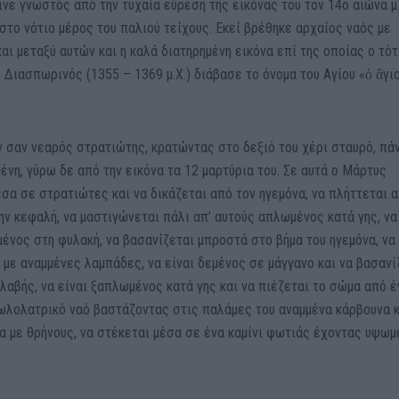
νε γνωστός από την τυχαία εύρεση της εικόνας του τον 14ο αιώνα μ.
στο νότιο μέρος του παλιού τείχους. Εκεί βρέθηκε αρχαίος ναός με
ι μεταξύ αυτών και η καλά διατηρημένη εικόνα επί της οποίας ο τό
 Διασπωρινός (1355 – 1369 μ.Χ.) διάβασε το όνομα του Αγίου «ὁ ἅγι
ν σαν νεαρός στρατιώτης, κρατώντας στο δεξιό του χέρι σταυρό, πά
νη, γύρω δε από την εικόνα τα 12 μαρτύρια του. Σε αυτά ο Μάρτυς
σα σε στρατιώτες και να δικάζεται από τον ηγεμόνα, να πλήττεται α
ην κεφαλή, να μαστιγώνεται πάλι απ’ αυτούς απλωμένος κατά γης, να
σμένος στη φυλακή, να βασανίζεται μπροστά στο βήμα του ηγεμόνα, να
 με αναμμένες λαμπάδες, να είναι δεμένος σε μάγγανο και να βασανί
λαβής, να είναι ξαπλωμένος κατά γης και να πιέζεται το σώμα από έ
δωλολατρικό ναό βαστάζοντας στις παλάμες του αναμμένα κάρβουνα κ
α με θρήνους, να στέκεται μέσα σε ένα καμίνι φωτιάς έχοντας υψωμ