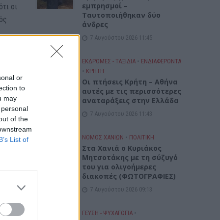
εμπρησμοί –
τι οι
Ταυτοποιήθηκαν δύο
κός
άνδρες
7 Αυγούστου 2026 11:45
ΕΚΔΡΟΜΈΣ - ΤΑΞΊΔΙΑ
•
ΕΝΔΙΑΦΕΡΟΝΤΑ
•
ΚΡΗΤΗ
sonal or
Οι πτήσεις Κρήτη – Αθήνα
ection to
αυτές με τις περισσότερες
ou may
ιος
αναταράξεις στην Ελλάδα
 personal
ιου
7 Αυγούστου 2026 11:43
out of the
 downstream
ΝΟΜΌΣ ΧΑΝΊΩΝ
•
ΠΟΛΙΤΙΚΗ
B’s List of
Στα Χανιά ο Κυριάκος
Μητσοτάκης με τη σύζυγό
του για ολιγοήμερες
διακοπές (ΦΩΤΟΓΡΑΦΙΕΣ)
7 Αυγούστου 2026 09:13
φορες
ς
ΓΕΎΣΗ - ΨΥΧΑΓΩΓΊΑ
•
αυτή