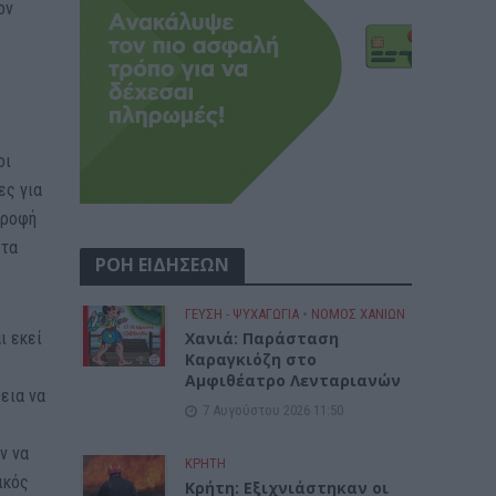
ον
οι
ες για
τροφή
στα
ΡΟΗ ΕΙΔΗΣΕΩΝ
ΓΕΎΣΗ - ΨΥΧΑΓΩΓΊΑ
•
ΝΟΜΌΣ ΧΑΝΊΩΝ
Xανιά: Παράσταση
ι εκεί
Καραγκιόζη στο
Αμφιθέατρο Λενταριανών
εια να
7 Αυγούστου 2026 11:50
ν να
ΚΡΗΤΗ
ικός
Κρήτη: Εξιχνιάστηκαν οι