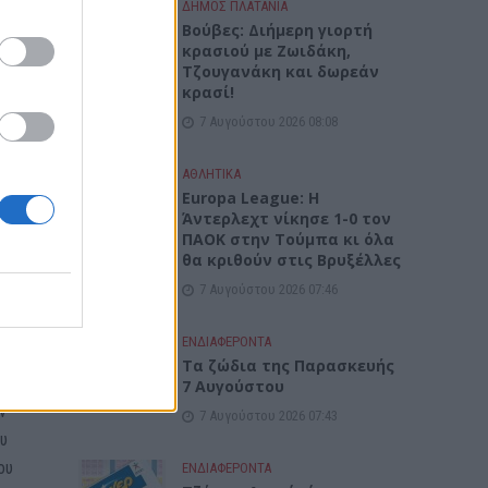
ΔΉΜΟΣ ΠΛΑΤΑΝΙΆ
α να
Βούβες: Διήμερη γιορτή
κρασιού με Ζωιδάκη,
άποιον
Τζουγανάκη και δωρεάν
 για
κρασί!
7 Αυγούστου 2026 08:08
ΑΘΛΗΤΙΚΑ
Europa League: Η
Άντερλεχτ νίκησε 1-0 τον
ΠΑΟΚ στην Τούμπα κι όλα
θα κριθούν στις Βρυξέλλες
7 Αυγούστου 2026 07:46
ην
ΕΝΔΙΑΦΕΡΟΝΤΑ
Tα ζώδια της Παρασκευής
7 Αυγούστου
ν
7 Αυγούστου 2026 07:43
ου
ου
ΕΝΔΙΑΦΕΡΟΝΤΑ