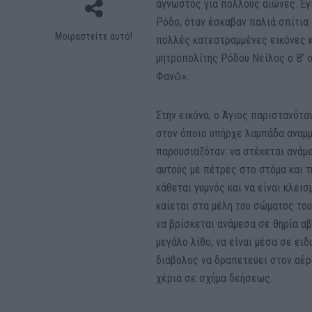
άγνωστος για πολλούς αιώνες. Έγι
Ρόδο, όταν έσκαβαν παλιά σπίτια 
Μοιραστείτε αυτό!
πολλές κατεστραμμένες εικόνες κα
μητροπολίτης Ρόδου Νείλος ο Β’ ο
Φανῶ».
Στην εικόνα, ο Άγιος παριστανότα
στον όποιο υπήρχε λαμπάδα αναμμέ
παρουσιαζόταν: να στέκεται ανάμε
αυτούς με πέτρες στο στόμα και τ
κάθεται γυμνός και να είναι κλει
καίεται στα μέλη του σώματος του
να βρίσκεται ανάμεσα σε θηρία αβ
μεγάλο λίθο, να είναι μέσα σε ει
διάβολος να δραπετεύει στον αέρ
χέρια σε σχήμα δεήσεως.