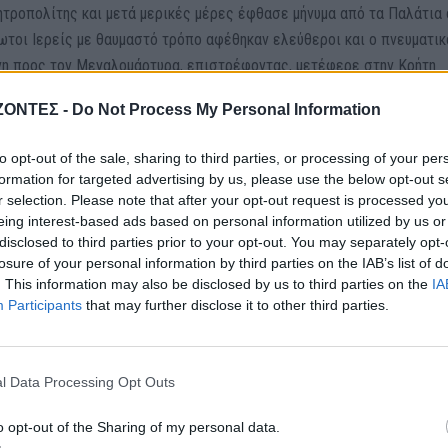
ροπολίτης και μετά μερικές μέρες έφθασε μήνυμα από τα Παλάτια ό
λωτοι Ιερείς με θαυμαστό τρόπο αφέθηκαν ελεύθεροι και ο πνευματι
νη προς τον Μεγαλομάρτυρα, επιστρέφοντας, μετέφερε στην Κρήτη
λούσε έκτοτε πανηγυρικά τη μνήμη του.
ΖΟΝΤΕΣ -
Do Not Process My Personal Information
ιχτών
to opt-out of the sale, sharing to third parties, or processing of your per
formation for targeted advertising by us, please use the below opt-out s
r selection. Please note that after your opt-out request is processed y
ίου δεν έχει καμία σχέση με την θεατρική τέχνη, είναι προστάτης άγ
eing interest-based ads based on personal information utilized by us or
επειδή τους φανερώνει δουλειές. Υπήρχε και λάβαρο του Πανελλήν
disclosed to third parties prior to your opt-out. You may separately opt-
απεικόνιση του αγίου Φανουρίου, το οποίο δυστυχώς δεν διασώζεται
losure of your personal information by third parties on the IAB’s list of
κό ασπρόμαυρο φωτογραφικό υλικό.
. This information may also be disclosed by us to third parties on the
IA
Participants
that may further disclose it to other third parties.
l Data Processing Opt Outs
περιβάλλεται ο Άγιος Φανούριος έγινε αφορμή να δημιουργηθούν διά
το λαό μας, ανάμεσα στις οποίες είναι και το εορταστικό έθιμο τη
o opt-out of the Sharing of my personal data.
ης «Φανουρόπιτας» που γίνεται την παραμονή της εορτής του. Η πίτα 