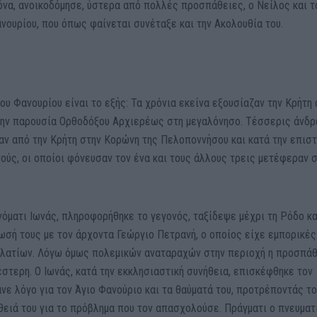
όνα, ανοικοδόμησε, ύστερα από πολλές προσπάθειες, ο Νείλος και τ
νουρίου, που όπως φαίνεται συνέταξε και την Ακολουθία του.
ου Φανουρίου είναι το εξής: Τα χρόνια εκείνα εξουσίαζαν την Κρήτη 
 την παρουσία Ορθοδόξου Αρχιερέως στη μεγαλόνησο. Τέσσερις άνδρ
σαν από την Κρήτη στην Κορώνη της Πελοποννήσου και κατά την επισ
ούς, οι οποίοι φόνευσαν τον ένα και τους άλλους τρεις μετέφεραν 
νόματι Ιωνάς, πληροφορήθηκε το γεγονός, ταξίδεψε μέχρι τη Ρόδο κα
σή τους με τον άρχοντα Γεώργιο Πετρανή, ο οποίος είχε εμπορικές
αλατίων. Λόγω όμως πολεμικών αναταραχών στην περιοχή η προσπάθ
στερη. Ο Ιωνάς, κατά την εκκλησιαστική συνήθεια, επισκέφθηκε τον
ανε λόγο για τον Άγιο Φανούριο και τα θαύματά του, προτρέποντάς το
θειά του για το πρόβλημα που τον απασχολούσε. Πράγματι ο πνευματ