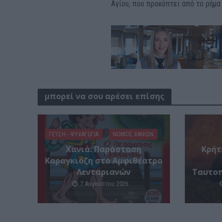
Αγίου, που προκύπτει από το ρήμ
μπορεί να σου αρέσει επίσης
ΓΕΎΣΗ - ΨΥΧΑΓΩΓΊΑ
ΝΟΜΌΣ ΧΑΝΊΩΝ
Xανιά: Παράσταση
Κρήτ
Καραγκιόζη στο Αμφιθέατρο
Λενταριανών
Ταυτοπ
7 Αυγούστου 2026