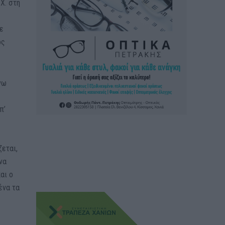
Χ. στη
τε
ος
νω
π’
ζεται,
να
αι ο
ένα τα