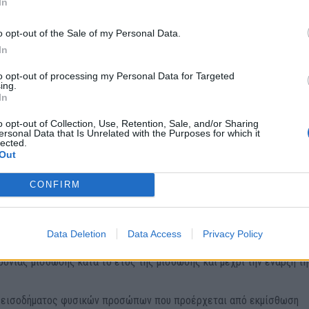
In
δήλωση πληροφοριακών στοιχείων άλλης μίσθωσης του ακινήτου κα
o opt-out of the Sale of my Personal Data.
In
ς και μέχρι την έναρξή της.
to opt-out of processing my Personal Data for Targeted
ing.
In
o opt-out of Collection, Use, Retention, Sale, and/or Sharing
 κατοικίες από βραχυχρόνια μίσθωση είναι:
ersonal Data that Is Unrelated with the Purposes for which it
lected.
Out
μα και αποκλειστικά για βραχυχρόνια μίσθωση κατά το εκάστοτε,
ώτης) μίσθωσης, φορολογικό έτος.
CONFIRM
 διοίκηση οι συναφθείσες βραχυχρόνιες μισθώσεις.
Data Deletion
Data Access
Privacy Policy
όνιας μίσθωσης κατά το έτος της μίσθωσης και μέχρι την έναρξή τη
ο εισοδήματος φυσικών προσώπων που προέρχεται από εκμίσθωση