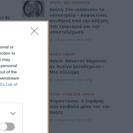
ΚΡΗΤΗ
•
ΝΕΟΙ ΟΡΙΖΟΝΤΕΣ
Κρήτη: Στο «κόκκινο» τα
νοσοκομεία – Ασφυκτικές
εν θα
συνθήκες από την αύξηση
ς
του τουρισμού και την
υποστελέχωση
7 Αυγούστου 2026 14:57
sonal or
ection to
ΝΟΜΌΣ ΧΑΝΊΩΝ
ou may
Χανιά: Θάνατος 64χρονου
 personal
σε πισίνα ξενοδοχείου –
Μια σύλληψη
out of the
 downstream
7 Αυγούστου 2026 14:54
B’s List of
ΓΕΎΣΗ - ΨΥΧΑΓΩΓΊΑ
•
ΚΡΗΤΗ
Ψαραντώνης: Ο λυράρης
που κουβαλά μέσα του την
 ούτε
Κρήτη
7 Αυγούστου 2026 13:51
ρώτης)