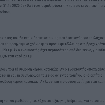
ι 31.12.2026 δεν θα έχουν συμπληρώσει την τριετία κενότητας ή τη
ίσθωση.
ιοκτήτες που θα ενοικιάσουν κατοικίες που ήταν κενές για τουλάχισ
 που τα προηγούμενα χρόνια ήταν προς εκμετάλλευση στη βραχυχρόνι
120 τ.μ. Αν ο ενοικιαστής έχει περισσότερα από δύο τέκνα, για κάθ
υξάνεται κατά 20 τ.μ.
ψουν τριετή σύμβαση κύριας κατοικίας. Αν ο ενοικιαστής αποχωρήσε
ιστεί μέχρι τη συμπλήρωση τριετίας αν εντός τριμήνου ο ιδιοκτήτης
σύμβαση κύριας κατοικίας. Αν λυθεί και η μίσθωση αυτή, χάνεται και 
ση και για μισθώσεις τουλάχιστον εξάμηνης διάρκειας, για κατοικίες