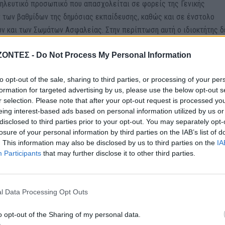
σηλευτικό προσωπικό που απασχολείται σε φορείς της Γενικής
 των βαθμίδων της δημόσιας εκπαίδευσης, καθώς και σε ένστολο
 και των Σωμάτων Ασφαλείας. Στην περίπτωση αυτή ο ιδιοκτήτης δ
αγής αν εντός εξαμήνου συνάπτει νέες μισθωτικές συμβάσεις κύρια
ΖΟΝΤΕΣ -
Do Not Process My Personal Information
 και τριετούς διάρκειας.
to opt-out of the sale, sharing to third parties, or processing of your per
 των προαναφερθέντων δύο κατηγοριών, των οποίων η πρώτη από τις
formation for targeted advertising by us, please use the below opt-out s
κατοικίας θα συναφθεί έως την 31η Δεκεμβρίου 2026.
r selection. Please note that after your opt-out request is processed y
eing interest-based ads based on personal information utilized by us or
disclosed to third parties prior to your opt-out. You may separately opt-
 είναι κενές για τρία χρόνια είναι:
losure of your personal information by third parties on the IAB’s list of
. This information may also be disclosed by us to third parties on the
IA
ης δήλωσης φορολογίας εισοδήματος ως «ΚΕΝΟ» ακίνητο ή:
Participants
that may further disclose it to other third parties.
ο ακίνητο ούτε ως κύρια ούτε δευτερεύουσα κατοικία του εκμισθωτή
l Data Processing Opt Outs
ρεάν παραχωρούμενο ακίνητο, στα έντυπα Ε1 και Ε2 της δήλωσης
τρία τελευταία οικονομικά έτη πίσω από το έτος κατάρτισης της (π
o opt-out of the Sharing of my personal data.