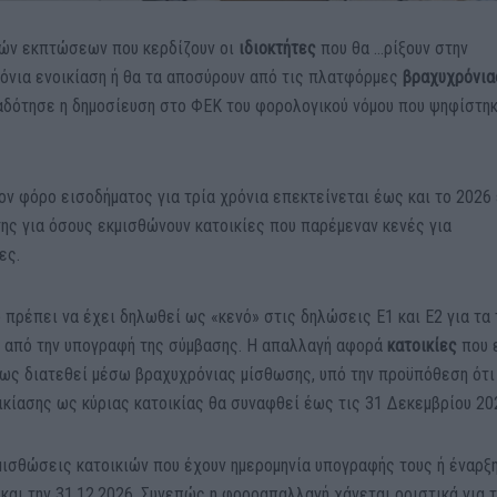
κών εκπτώσεων που κερδίζουν οι
ιδιοκτήτες
που θα …ρίξουν στην
ρόνια ενοικίαση ή θα τα αποσύρουν από τις πλατφόρμες
βραχυχρόνια
μαδότησε η δημοσίευση στο ΦΕΚ του φορολογικού νόμου που ψηφίστη
ον φόρο εισοδήματος για τρία χρόνια επεκτείνεται έως και το 2026
της για όσους εκμισθώνουν κατοικίες που παρέμεναν κενές για
ες.
ο πρέπει να έχει δηλωθεί ως «κενό» στις δηλώσεις Ε1 και Ε2 για τα 
ν από την υπογραφή της σύμβασης. Η απαλλαγή αφορά
κατοικίες
που 
νως διατεθεί μέσω βραχυχρόνιας μίσθωσης, υπό την προϋπόθεση ότι
κίασης ως κύριας κατοικίας θα συναφθεί έως τις 31 Δεκεμβρίου 20
μισθώσεις κατοικιών που έχουν ημερομηνία υπογραφής τους ή έναρξ
 και την 31.12.2026. Συνεπώς η φοροαπαλλαγή χάνεται οριστικά για 