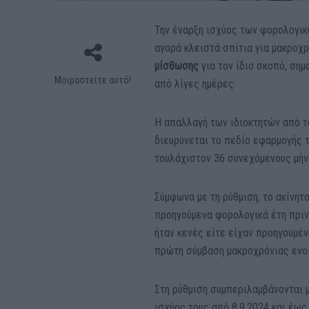
Την έναρξη ισχύος των φορολογι
αγορά κλειστά σπίτια για μακροχ
μίσθωσης
για τον ίδιο σκοπό, ση
Μοιραστείτε αυτό!
από λίγες ημέρες.
Η απαλλαγή των ιδιοκτητών από τ
διευρύνεται το πεδίο εφαρμογής 
τουλάχιστον 36 συνεχόμενους μήν
Σύμφωνα με τη ρύθμιση, το ακίνητ
προηγούμενα φορολογικά έτη πρι
ήταν κενές είτε είχαν προηγουμέ
πρώτη σύμβαση μακροχρόνιας ενοι
Στη ρύθμιση συμπεριλαμβάνονται 
ισχύος τους από 8.9.2024 και έως