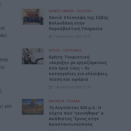
ς
ΝΟΜΌΣ ΧΑΝΊΩΝ
•
ΠΟΛΙΤΙΚΗ
Xανιά: Επίσκεψη της Σέβης
Βολουδάκη στην
ιας
Πυροσβεστική Υπηρεσία
ωθεί
7 Αυγούστου 2026 12:41
ΚΡΗΤΗ
•
ΤΟΥΡΙΣΜΟΣ
Κρήτη: Τουριστική
μηνης
«έκρηξη» με εργαζόμενους
την
στα όριά τους – Οι
καταγγελίες για ελλείψεις,
πίεση και ωράρια
7 Αυγούστου 2026 12:14
ή
ΕΚΚΛΗΣΙΑ
•
ΕΛΛΑΔΑ
εί από
7η Αυγούστου 626 μ.Χ.: Η
νύχτα που “γεννήθηκε” ο
Ακάθιστος Ύμνος στην
Κωνσταντινούπολη