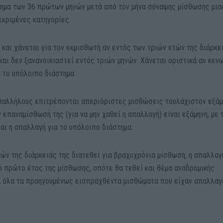
στημα των 36 πρώτων μηνών μετά από τον μήνα σύναψης μίσθωσης μια
εκριμένες κατηγορίες.
και χάνεται για τον εκμισθωτή αν εντός των τριών ετών της διάρκε
και δεν ξανανοικιαστεί εντός τριών μηνών. Χάνεται οριστικά αν κεν
α το υπόλοιπο διάστημα.
υπαλλήλους επιτρέπονται απεριόριστες μισθώσεις τουλάχιστον εξά
ν επαναμίσθωσή της (για να μην χαθεί η απαλλαγή) είναι εξάμηνη, με 
αι η απαλλαγή για το υπόλοιπο διάστημα.
τών της διάρκειάς της διατεθεί για βραχυχρόνια μίσθωση, η απαλλαγ
ο πρώτο έτος της μίσθωσης, οπότε θα τεθεί και θέμα αναδρομικής
α όλα τα προηγουμένως εισπραχθέντα μισθώματα που είχαν απαλλαγ