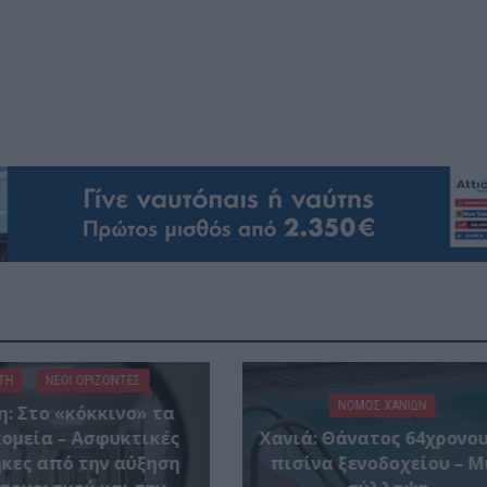
ΤΗ
ΝΕΟΙ ΟΡΙΖΟΝΤΕΣ
ΝΟΜΌΣ ΧΑΝΊΩΝ
η: Στο «κόκκινο» τα
ομεία – Ασφυκτικές
Χανιά: Θάνατος 64χρονου
κες από την αύξηση
πισίνα ξενοδοχείου – Μ