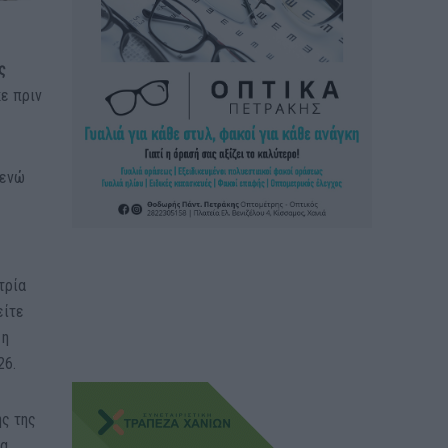
ς
κε πριν
 ενώ
τρία
είτε
 η
26.
ης της
τα