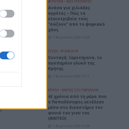
ΑΓΡΟΤΙΚΑ
•
ΝΕΟΙ ΟΡΙΖΟΝΤΕΣ
Ανάσα για χιλιάδες
αγρότες – Πώς τα
τά το
ελαιοτριβεία τούς
“σώζουν” από το ψηφιακό
χάος
7 Αυγούστου 2026 13:30
ΓΕΎΣΗ - ΨΥΧΑΓΩΓΊΑ
Συνταγή: Ξεροτήγανα, το
αγαπημένο γλυκό της
Κρήτης
7 Αυγούστου 2026 13:11
ΚΡΗΤΗ
•
ΜΑΤΙΕΣ ΣΤΟ ΠΑΡΕΛΘΟΝ
43 χρόνια από τη μέρα που
ο Παπαδόσηφος εκτέλεσε
μέσα στο δικαστήριο τον
ς.
φονιά του γιου του
(ΒΙΝΤΕΟ)
7 Αυγούστου 2026 12:44