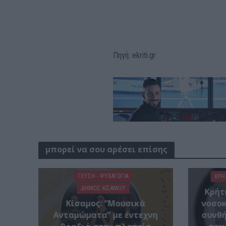
Πηγή: ekriti.gr
μπορεί να σου αρέσει επίσης
ΓΕΎΣΗ - ΨΥΧΑΓΩΓΊΑ
ΚΡΗ
ΔΉΜΟΣ ΚΙΣΆΜΟΥ
Κρήτ
Κίσαμος: “Μουσικά
νοσοκ
Ανταμώματα” με έντεχνη
συνθή