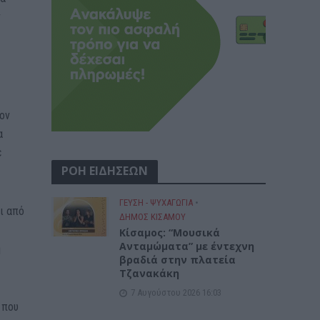
ν
τον
α
ε
ΡΟΗ ΕΙΔΗΣΕΩΝ
ΓΕΎΣΗ - ΨΥΧΑΓΩΓΊΑ
•
ι από
ΔΉΜΟΣ ΚΙΣΆΜΟΥ
Κίσαμος: “Μουσικά
Ανταμώματα” με έντεχνη
η
βραδιά στην πλατεία
Τζανακάκη
7 Αυγούστου 2026 16:03
 που