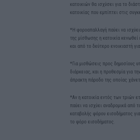
κατοικιών θα ισχύσει για το διά
κατοικίας που εμπίπτει στις συγκ
*Η φοροαπαλλαγή παύει να ισχύει 
της μίσθωσης η κατοικία κενωθεί 
και από το δεύτερο ενοικιαστή γι
*Για μισθώσεις προς δημοσίους 
διάρκειας, και η προθεσμία για τη
άπρακτη πάροδο της οποίας χάνετ
*Αν η κατοικία εντός των τριών ε
παύει να ισχύει αναδρομικά από τ
καταβολής φόρου εισοδήματος γι
το φόρο εισοδήματος.