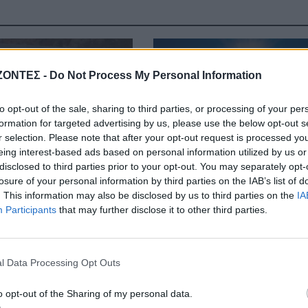
ΔΉΜΟΣ ΚΙΣΆΜΟΥ
ΚΡΗΤΗ
ΖΟΝΤΕΣ -
Do Not Process My Personal Information
ος: Εκδήλωση για τη
Κρήτη: Ο καιρός της
άχη του ΕΛΑΣ στο
Πέμπτης 6 Αυγούστου
to opt-out of the sale, sharing to third parties, or processing of your per
Κατσοματάδο
formation for targeted advertising by us, please use the below opt-out s
5 Αυγούστου 2026
5 Αυγούστου 2026
r selection. Please note that after your opt-out request is processed y
eing interest-based ads based on personal information utilized by us or
disclosed to third parties prior to your opt-out. You may separately opt-
losure of your personal information by third parties on the IAB’s list of
. This information may also be disclosed by us to third parties on the
IA
Participants
that may further disclose it to other third parties.
l Data Processing Opt Outs
o opt-out of the Sharing of my personal data.