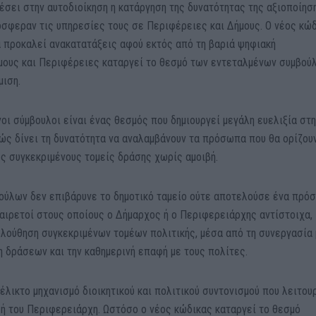
σει στην αυτοδιοίκηση η κατάργηση της δυνατότητας της αξιοποίησ
σφεραν τις υπηρεσίες τους σε Περιφέρειες και Δήμους. Ο νέος κώ
α προκαλεί ανακατατάξεις αφού εκτός από τη βαριά ψηφιακή
μους και Περιφέρειες καταργεί το θεσμό των εντεταλμένων συμβού
μιση.
οι σύμβουλοι είναι ένας θεσμός που δημιουργεί μεγάλη ευελιξία στ
θώς δίνει τη δυνατότητα να αναλαμβάνουν τα πρόσωπα που θα ορίζου
ες συγκεκριμένους τομείς δράσης χωρίς αμοιβή.
ούλων δεν επιβάρυνε το δημοτικό ταμείο ούτε αποτελούσε ένα πρό
 αιρετοί στους οποίους ο Δήμαρχος ή ο Περιφερειάρχης αντίστοιχα,
λούθηση συγκεκριμένων τομέων πολιτικής, μέσα από τη συνεργασία 
η δράσεων και την καθημερινή επαφή με τους πολίτες.
έλικτο μηχανισμό διοικητικού και πολιτικού συντονισμού που λειτο
 ή του Περιφερειάρχη. Ωστόσο ο νέος κώδικας καταργεί το θεσμό