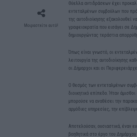
Θύελλα αντιδράσεων έχει προκαλέ
εντεταλμένων συμβούλων που πρό
της αυτοδιοίκησης εξακολουθεί ν
Μοιραστείτε αυτό!
γραφειοκρατία που εισάγει σε Δή
δημιουργώντας τεράστια απορρύθ
Όπως είναι γνωστό, οι εντεταλμέν
λειτουργία της αυτοδιοίκησης κα
οι Δήμαρχοι και οι Περιφερειάρχ
Ο θεσμός των εντεταλμένων συμβ
διοικητικό επίπεδο. Ήταν άμισθοι
μπορούσε να αναθέσει την παρακο
αρμόδιες υπηρεσίες, την επίβλεψ
Αποτελούσαν, ουσιαστικά, έναν ευ
βοηθητικά στο έργο του Δημάρχου