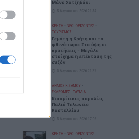
Μάνο Χατζηδάκι
5 Αυγούστου 2026 21:34
ΚΡΗΤΗ
•
ΝΕΟΙ ΟΡΙΖΟΝΤΕΣ
•
ΤΟΥΡΙΣΜΟΣ
Γεμάτη η Κρήτη και το
φθινόπωρο: Στα ύψη οι
κρατήσεις – Μεγάλο
στοίχημα η επέκταση της
σεζόν
5 Αυγούστου 2026 21:27
ΔΉΜΟΣ ΚΙΣΆΜΟΥ
•
ΕΚΔΡΟΜΈΣ - ΤΑΞΊΔΙΑ
Kισαμίτικες παραλίες:
Παλιό Τελωνείο
Καστελλίου
5 Αυγούστου 2026 17:06
ΚΡΗΤΗ
•
ΝΕΟΙ ΟΡΙΖΟΝΤΕΣ