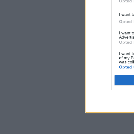
Opted 
I want t
Opted 
I want 
Advertis
Opted 
I want t
of my P
was col
Opted 