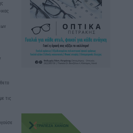
ης
δικας
λων
η
ν
σθετο
με τις
υργούσε