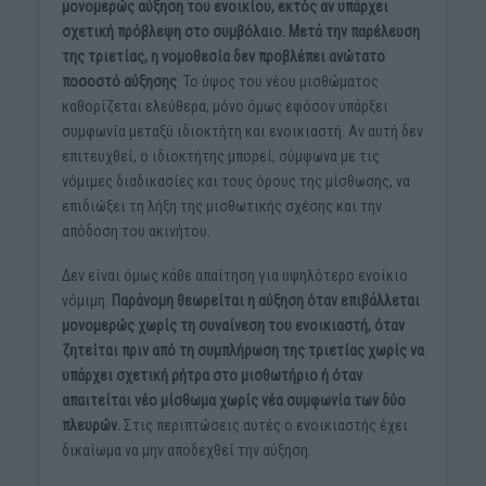
μονομερώς αύξηση του ενοικίου, εκτός αν υπάρχει
σχετική πρόβλεψη στο συμβόλαιο. Μετά την παρέλευση
της τριετίας, η νομοθεσία δεν προβλέπει ανώτατο
ποσοστό αύξησης
. Το ύψος του νέου μισθώματος
καθορίζεται ελεύθερα, μόνο όμως εφόσον υπάρξει
συμφωνία μεταξύ ιδιοκτήτη και ενοικιαστή. Αν αυτή δεν
επιτευχθεί, ο ιδιοκτήτης μπορεί, σύμφωνα με τις
νόμιμες διαδικασίες και τους όρους της μίσθωσης, να
επιδιώξει τη λήξη της μισθωτικής σχέσης και την
απόδοση του ακινήτου.
Δεν είναι όμως κάθε απαίτηση για υψηλότερο ενοίκιο
νόμιμη.
Παράνομη θεωρείται η αύξηση όταν επιβάλλεται
μονομερώς χωρίς τη συναίνεση του ενοικιαστή, όταν
ζητείται πριν από τη συμπλήρωση της τριετίας χωρίς να
υπάρχει σχετική ρήτρα στο μισθωτήριο ή όταν
απαιτείται νέο μίσθωμα χωρίς νέα συμφωνία των δύο
πλευρών.
Στις περιπτώσεις αυτές ο ενοικιαστής έχει
δικαίωμα να μην αποδεχθεί την αύξηση.