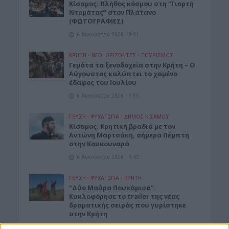
Κίσαμος: Πλήθος κόσμου στη “Γιορτή
Ντομάτας” στον Πλάτανο
(ΦΩΤΟΓΡΑΦΙΕΣ)
6 Αυγούστου 2026 19:21
ΚΡΗΤΗ
•
ΝΕΟΙ ΟΡΙΖΟΝΤΕΣ
•
ΤΟΥΡΙΣΜΟΣ
Γεμάτα τα ξενοδοχεία στην Κρήτη – Ο
Αύγουστος καλύπτει το χαμένο
έδαφος του Ιουλίου
6 Αυγούστου 2026 18:55
ΓΕΎΣΗ - ΨΥΧΑΓΩΓΊΑ
•
ΔΉΜΟΣ ΚΙΣΆΜΟΥ
Kίσαμος: Κρητική βραδιά με τον
Αντώνη Μαρτσάκη, σήμερα Πέμπτη
στην Κουκουναρά
6 Αυγούστου 2026 18:43
ΓΕΎΣΗ - ΨΥΧΑΓΩΓΊΑ
•
ΚΡΗΤΗ
“Δύο Μαύρα Πουκάμισα”:
Κυκλοφόρησε το trailer της νέας
δραματικής σειράς που γυρίστηκε
στην Κρήτη
6 Αυγούστου 2026 18:35