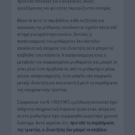
προσιτές επιλογές για οικογένειες, νέους
εργαζόμενους και φοιτητές περιορίζονται συνεχώς.
Μέσα σε αυτό το περιβάλλον, κάθε συζήτηση για
ανανέωση της μίσθωσης συνοδεύεται σχεδόν πάντα από
αίτημα για υψηλότερο ενοίκιο. Ωστόσο, η
αναπροσαρμογή του μισθώματος δεν αποτελεί
αποκλειστική απόφαση του ιδιοκτήτη ούτε μπορεί να
επιβληθεί οποτεδήποτε. Η αναπροσαρμογή είναι η
μεταβολή του συμφωνημένου μισθώματος και μπορεί να
γίνει μόνο όταν προβλέπεται από το μισθωτήριο μέσω
ρήτρας αναπροσαρμογής, όταν υπάρξει νέα συμφωνία
μεταξύ ιδιοκτήτη και ενοικιαστή ή μετά τη συμπλήρωση
της υποχρεωτικής τριετίας.
Σύμφωνα με τον Ν. 1703/1987, η μίσθωση κατοικίας έχει
ελάχιστη υποχρεωτική διάρκεια τριών ετών, ακόμη και
αν στο μισθωτήριο έχει συμφωνηθεί μικρότερο χρονικό
διάστημα. Αυτό σημαίνει ότι,
πριν από τη συμπλήρωση
της τριετίας, ο ιδιοκτήτης δεν μπορεί να επιβάλει