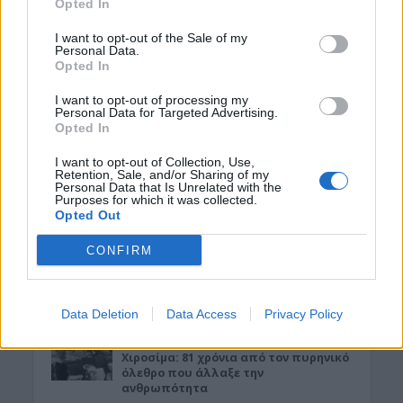
Opted In
ΝΟΜΌΣ ΧΑΝΊΩΝ
I want to opt-out of the Sale of my
Xανιά: Δίκτυο περισσότερων από 60
Personal Data.
κρηνών πόσιμου νερού
Opted In
6 Αυγούστου 2026 17:03
I want to opt-out of processing my
Personal Data for Targeted Advertising.
ΝΟΜΌΣ ΧΑΝΊΩΝ
Opted In
Χανιά: Την εντόπισε περιπολικό,
μεταφέρθηκε στο Αστυνομικό Τμήμα
I want to opt-out of Collection, Use,
και λίγες ημέρες μετά βρέθηκε νεκρή
Retention, Sale, and/or Sharing of my
Personal Data that Is Unrelated with the
6 Αυγούστου 2026 16:57
Purposes for which it was collected.
Opted Out
ΚΡΗΤΗ
•
ΝΕΟΙ ΟΡΙΖΟΝΤΕΣ
Κτηματολόγιο: Ποιοι μπορούν να
CONFIRM
δηλώσουν το ακίνητό τους και μετά
την λήξη της προθεσμίας
6 Αυγούστου 2026 16:53
Data Deletion
Data Access
Privacy Policy
ΔΙΕΘΝΗ
•
ΜΑΤΙΕΣ ΣΤΟ ΠΑΡΕΛΘΟΝ
Χιροσίμα: 81 χρόνια από τον πυρηνικό
όλεθρο που άλλαξε την
ανθρωπότητα