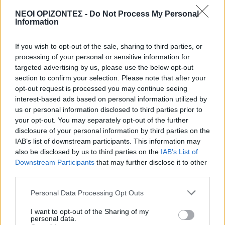
ΝΕΟΙ ΟΡΙΖΟΝΤΕΣ -
Do Not Process My Personal
ΝΕΟΙ ΟΡΙΖΟΝΤΕΣ
•
ΝΟΜΌΣ ΧΑΝΊΩΝ
Information
Χανιά: Αυτοψία στα έργα στον ΒΟΑΚ
από τον υπουργό Υποδομών
If you wish to opt-out of the sale, sharing to third parties, or
6 Αυγούστου 2026 17:25
processing of your personal or sensitive information for
targeted advertising by us, please use the below opt-out
ΕΛΛΑΔΑ
section to confirm your selection. Please note that after your
Νέα ταυτότητα: Ποιους φορείς
opt-out request is processed you may continue seeing
πρέπει να ενημερώσετε μετά την
εκδόσή της
interest-based ads based on personal information utilized by
us or personal information disclosed to third parties prior to
6 Αυγούστου 2026 17:20
your opt-out. You may separately opt-out of the further
disclosure of your personal information by third parties on the
ΕΝΔΙΑΦΕΡΟΝΤΑ
Αυτά είναι τα δέντρα που βοηθούν
IAB’s list of downstream participants. This information may
στην προστασία των σπιτιών μας
also be disclosed by us to third parties on the
IAB’s List of
από τις φωτιές
Downstream Participants
that may further disclose it to other
6 Αυγούστου 2026 17:16
third parties.
ΓΕΎΣΗ - ΨΥΧΑΓΩΓΊΑ
Personal Data Processing Opt Outs
Σύκο: Το φρούτο με τα μυστικά που
ίσως να μην γνωρίζεις
I want to opt-out of the Sharing of my
personal data.
6 Αυγούστου 2026 17:11