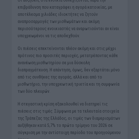
Οι αυξήσεις στα ενοίκια συνεχίζονται, παρά την
επιβράδυνση που καταγράφει η αγορά κατοικίας, με
αποτέλεσμα χιλιάδες ιδιοκτήτες να ζητούν
αναπροσαρμογές των μισθωμάτων και ακόμη
περισσότερους ενοικιαστές να αναρωτιούνται αν είναι
υποχρεωμένοι να τις αποδεχθούν.
Οι πιέσεις επεκτείνονται πλέον ακόμη και στις μέχρι
πρότινος πιο προσιτές περιοχές, μετατρέποντας κάθε
ανανέωση μισθωτηρίου σε μια δύσκολη
διαπραγμάτευση. Η απάντηση, όμως, δεν εξαρτάται μόνο
από τις συνθήκες της αγοράς, αλλά και από το
μισθωτήριο, την υποχρεωτική τριετία και τη συμφωνία
των δύο πλευρών.
Η στεγαστική κρίση εξακολουθεί να διατηρεί τις
πιέσεις στις τιμές. Σύμφωνα με τα τελευταία στοιχεία
της Τράπεζας της Ελλάδος, οι τιμές των διαμερισμάτων
αυξήθηκαν κατά 5,7% το πρώτο τρίμηνο του 2026 σε
σύγκριση με την αντίστοιχη περίοδο του προηγούμενου