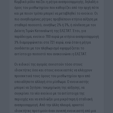
Κομβικό ρόλο παίζει η ρήτρα αναπροσαρμογής, δηλαδή ο
όρος του μισθωτηρίου που καθορίζει από την αρχή πότε
και με ποιον τρόπο μπορεί να μεταβληθεί το ενοίκιο. Οι
πιο συνηθισμένες ρήτρες προβλέπουν ετήσια αύξηση με
σταθερό ποσοστό, συνήθως 2% ή 3%, ή σύνδεση με τον
Δείκτη Τιμών Καταναλωτή της ΕΛΣΤΑΤ. Έτσι, για
παράδειγμα, ενοίκιο 700 ευρώ με ετήσια αναπροσαρμογή
3% διαμορφώνεται στα 721 ευρώ, ενώ όταν η ρήτρα
συνδέεται με τον πληθωρισμό εφαρμόζεται το
αντίστοιχο ποσοστό που ανακοινώνει η ΕΛΣΤΑΤ.
Οι ειδικοί της αγοράς συνιστούν τόσο στους
ιδιοκτήτες όσο και στους ενοικιαστές να ελέγχουν
προσεκτικά τους όρους του μισθωτηρίου πριν από
οποιαδήποτε αλλαγή στο μίσθωμα. Ο ενοικιαστής
μπορεί να ζητήσει τεκμηρίωση της αύξησης, να
συγκρίνει το νέο ενοίκιο με τα αντίστοιχα της
περιοχής και να επιδιώξει μια μικρότερη ή σταδιακή
αναπροσαρμογή. Από την άλλη πλευρά, αρκετοί
ιδιοκτήτες προτιμούν έναν συνεπή ενοικιαστή από μια