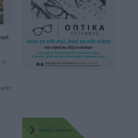
γορά
α 13
αλωτές