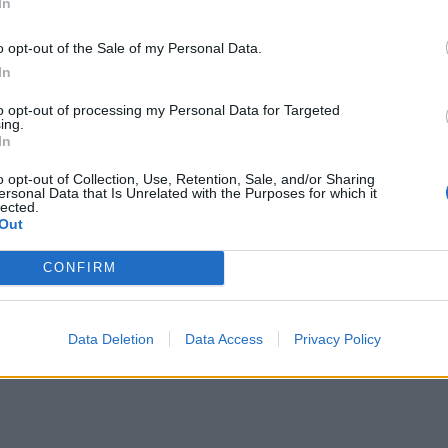
In
Πέμπτης 6 Αυγούστου
Κατσοματάδο
5 Αυγούστου 2026
5 Αυγούστου 2026
o opt-out of the Sale of my Personal Data.
In
to opt-out of processing my Personal Data for Targeted
ing.
In
o opt-out of Collection, Use, Retention, Sale, and/or Sharing
ersonal Data that Is Unrelated with the Purposes for which it
lected.
Out
CONFIRM
Data Deletion
Data Access
Privacy Policy