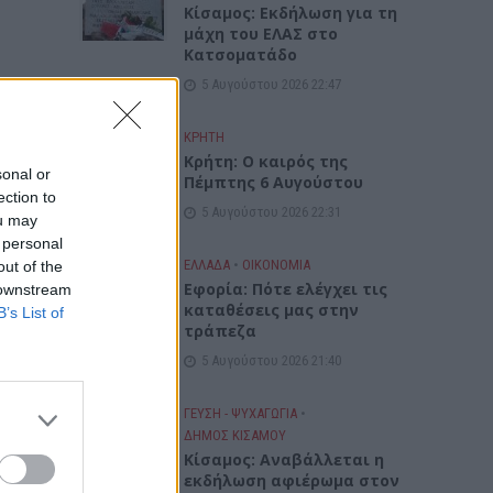
Κίσαμος: Εκδήλωση για τη
μάχη του ΕΛΑΣ στο
Κατσοματάδο
5 Αυγούστου 2026 22:47
ε στο
ΚΡΗΤΗ
Κρήτη: Ο καιρός της
sonal or
Πέμπτης 6 Αυγούστου
ection to
5 Αυγούστου 2026 22:31
ou may
 personal
ΕΛΛΑΔΑ
•
ΟΙΚΟΝΟΜΙΑ
out of the
Εφορία: Πότε ελέγχει τις
 downstream
καταθέσεις μας στην
B’s List of
τράπεζα
5 Αυγούστου 2026 21:40
ΓΕΎΣΗ - ΨΥΧΑΓΩΓΊΑ
•
ΔΉΜΟΣ ΚΙΣΆΜΟΥ
Κίσαμος: Αναβάλλεται η
εκδήλωση αφιέρωμα στον