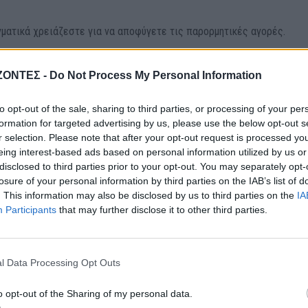
ματικά χρειάζεστε για να αποφύγετε τις παρορμητικές αγορές.
ε για την πολιτική αλλαγών του κάθε καταστήματος πριν πληρώσετ
ΖΟΝΤΕΣ -
Do Not Process My Personal Information
to opt-out of the sale, sharing to third parties, or processing of your per
formation for targeted advertising by us, please use the below opt-out s
r selection. Please note that after your opt-out request is processed y
eing interest-based ads based on personal information utilized by us or
disclosed to third parties prior to your opt-out. You may separately opt-
losure of your personal information by third parties on the IAB’s list of
. This information may also be disclosed by us to third parties on the
IA
Participants
that may further disclose it to other third parties.
l Data Processing Opt Outs
ΔΉΜΟΣ ΚΙΣΆΜΟΥ
ΚΡΗΤΗ
ος: Εκδήλωση για τη
o opt-out of the Sharing of my personal data.
Κρήτη: Ο καιρός της
άχη του ΕΛΑΣ στο