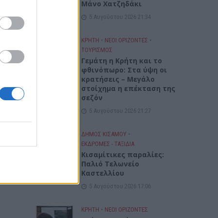
Μάνο Χατζηδάκι
5 Αυγούστου 2026 21:34
ΚΡΗΤΗ
•
ΝΕΟΙ ΟΡΙΖΟΝΤΕΣ
•
ΤΟΥΡΙΣΜΟΣ
Γεμάτη η Κρήτη και το
φθινόπωρο: Στα ύψη οι
κρατήσεις – Μεγάλο
στοίχημα η επέκταση της
σεζόν
5 Αυγούστου 2026 21:27
ΔΉΜΟΣ ΚΙΣΆΜΟΥ
•
ΕΚΔΡΟΜΈΣ - ΤΑΞΊΔΙΑ
Kισαμίτικες παραλίες:
Παλιό Τελωνείο
Καστελλίου
5 Αυγούστου 2026 17:06
ΚΡΗΤΗ
•
ΝΕΟΙ ΟΡΙΖΟΝΤΕΣ