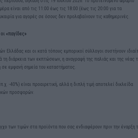
ς περιόδου, δηλαδή στις 19 Ιουλίου 2026. Το προτεινόμενο ωράριο
μέρα είναι από τις 11:00 έως τις 18:00 (έως τις 20:00 για τα
υκαιρία για αγορές σε όσους δεν προλαβαίνουν τις καθημερινές.
οι «παγίδες»
 Ελλάδας και οι κατά τόπους εμπορικοί σύλλογοι συστήνουν ιδιαί
 τη διάρκεια των εκπτώσεων, η αναγραφή της παλιάς και της νέας τ
 σε εμφανή σημεία του καταστήματος.
χ. -40%) είναι προαιρετική, αλλά η διπλή τιμή αποτελεί δικλείδα
νικών προσφορών.
γχο των τιμών στα προϊόντα που σας ενδιαφέρουν πριν την έναρξη 