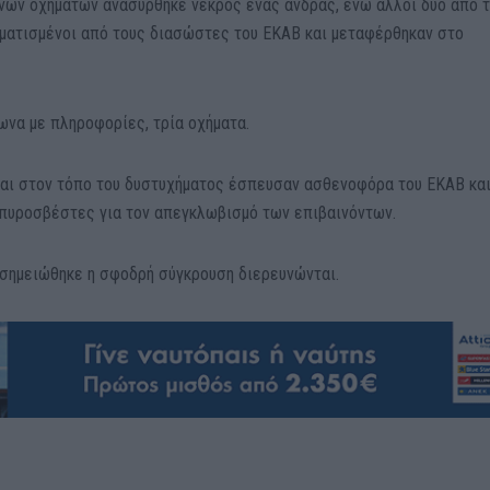
νων οχημάτων ανασύρθηκε νεκρός ένας άνδρας, ενώ άλλοι δύο από 
ματισμένοι από τους διασώστες του ΕΚΑΒ και μεταφέρθηκαν στο
ωνα με πληροφορίες, τρία οχήματα.
και στον τόπο του δυστυχήματος έσπευσαν ασθενοφόρα του ΕΚΑΒ και
 πυροσβέστες για τον απεγκλωβισμό των επιβαινόντων.
 σημειώθηκε η σφοδρή σύγκρουση διερευνώνται.