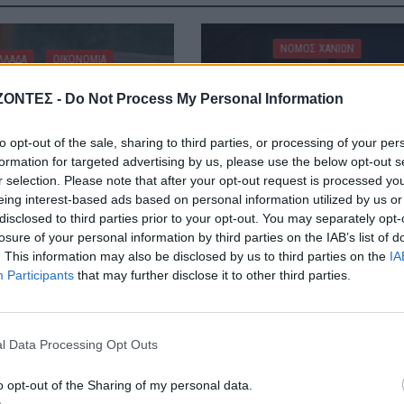
ΝΟΜΌΣ ΧΑΝΊΩΝ
ΛΛΑΔΑ
ΟΙΚΟΝΟΜΙΑ
Τρόμος στο κέντρο τω
ένη σύνταξη στα 62:
Χανίων: 24χρονος κλείδ
ΖΟΝΤΕΣ -
Do Not Process My Personal Information
κερδίζουν έως 86.000
17χρονη στο σπίτι του – 
ευρώ
έσωσαν οι φωνές της!
to opt-out of the sale, sharing to third parties, or processing of your per
9 Αυγούστου 2026
9 Αυγούστου 2026
formation for targeted advertising by us, please use the below opt-out s
r selection. Please note that after your opt-out request is processed y
eing interest-based ads based on personal information utilized by us or
disclosed to third parties prior to your opt-out. You may separately opt-
losure of your personal information by third parties on the IAB’s list of
. This information may also be disclosed by us to third parties on the
IA
Participants
that may further disclose it to other third parties.
l Data Processing Opt Outs
o opt-out of the Sharing of my personal data.