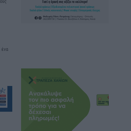
τους
 ένα