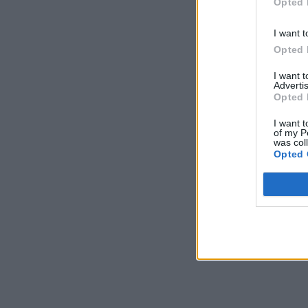
Opted 
I want t
Opted 
I want 
Advertis
Opted 
I want t
of my P
was col
Opted 