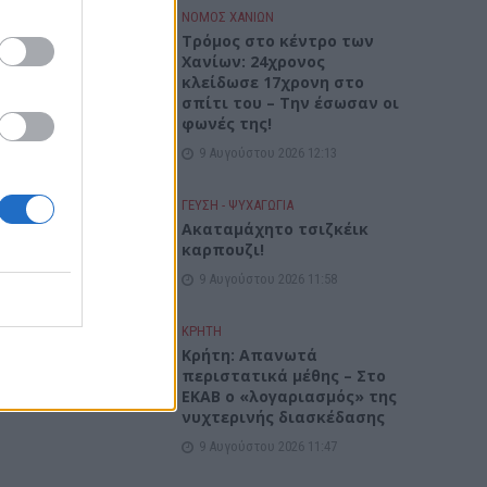
ΝΟΜΌΣ ΧΑΝΊΩΝ
Τρόμος στο κέντρο των
Χανίων: 24χρονος
κλείδωσε 17χρονη στο
σπίτι του – Την έσωσαν οι
φωνές της!
9 Αυγούστου 2026 12:13
ΓΕΎΣΗ - ΨΥΧΑΓΩΓΊΑ
Ακαταμάχητο τσιζκέικ
καρπουζι!
9 Αυγούστου 2026 11:58
ΚΡΗΤΗ
Κρήτη: Απανωτά
περιστατικά μέθης – Στο
ΕΚΑΒ ο «λογαριασμός» της
νυχτερινής διασκέδασης
9 Αυγούστου 2026 11:47