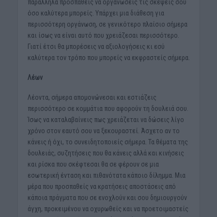
παράλληλα προσπαθείς να οργανώσεις τις σκέψεις σου
όσο καλύτερα μπορείς. Υπάρχει μια διάθεση για
περισσότερη οργάνωση, σε γενικότερο πλαίσιο σήμερα
και ίσως να είναι αυτό που χρειάζεσαι περισσότερο.
Γιατί έτσι θα μπορέσεις να αξιολογήσεις κι εσύ
καλύτερα τον τρόπο που μπορείς να εκφραστείς σήμερα.
Λέων
Λέοντα, σήμερα απομονώνεσαι και εστιάζεις
περισσότερο σε κομμάτια που αφορούν τη δουλειά σου.
Ίσως να καταλαβαίνεις πως χρειάζεται να δώσεις λίγο
χρόνο στον εαυτό σου να ξεκουραστεί. Άσχετο αν το
κάνεις ή όχι, το συνειδητοποιείς σήμερα. Τα θέματα της
δουλειάς, συζητήσεις που θα κάνεις αλλά και κινήσεις
και ρίσκα που σκέφτεσαι θα σε φέρουν σε μια
εσωτερική ένταση και πιθανότατα κάποιο δίλημμα. Μια
μέρα που προσπαθείς να κρατήσεις αποστάσεις από
κάποια πράγματα που σε ενοχλούν και σου δημιουργούν
άγχη, προκειμένου να οχυρωθείς και να προετοιμαστείς