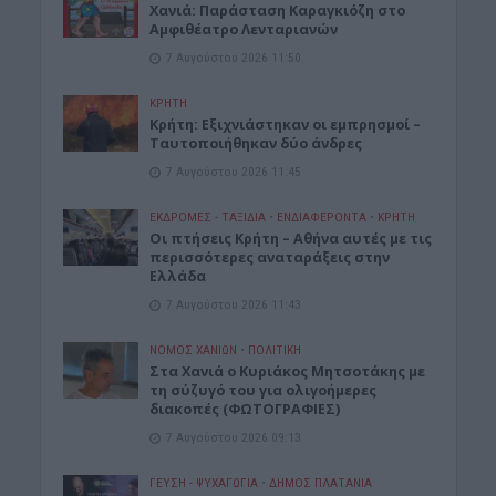
Xανιά: Παράσταση Καραγκιόζη στο
Αμφιθέατρο Λενταριανών
7 Αυγούστου 2026 11:50
ΚΡΗΤΗ
Κρήτη: Εξιχνιάστηκαν οι εμπρησμοί –
Ταυτοποιήθηκαν δύο άνδρες
7 Αυγούστου 2026 11:45
ΕΚΔΡΟΜΈΣ - ΤΑΞΊΔΙΑ
•
ΕΝΔΙΑΦΕΡΟΝΤΑ
•
ΚΡΗΤΗ
Οι πτήσεις Κρήτη – Αθήνα αυτές με τις
περισσότερες αναταράξεις στην
Ελλάδα
7 Αυγούστου 2026 11:43
ΝΟΜΌΣ ΧΑΝΊΩΝ
•
ΠΟΛΙΤΙΚΗ
Στα Χανιά ο Κυριάκος Μητσοτάκης με
τη σύζυγό του για ολιγοήμερες
διακοπές (ΦΩΤΟΓΡΑΦΙΕΣ)
7 Αυγούστου 2026 09:13
ΓΕΎΣΗ - ΨΥΧΑΓΩΓΊΑ
•
ΔΉΜΟΣ ΠΛΑΤΑΝΙΆ