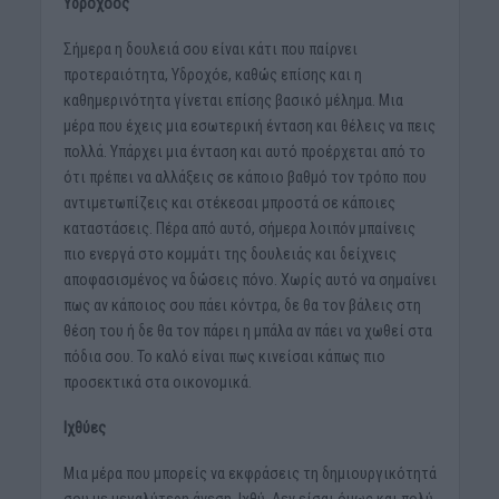
Υδροχόος
Σήμερα η δουλειά σου είναι κάτι που παίρνει
προτεραιότητα, Υδροχόε, καθώς επίσης και η
καθημερινότητα γίνεται επίσης βασικό μέλημα. Μια
μέρα που έχεις μια εσωτερική ένταση και θέλεις να πεις
πολλά. Υπάρχει μια ένταση και αυτό προέρχεται από το
ότι πρέπει να αλλάξεις σε κάποιο βαθμό τον τρόπο που
αντιμετωπίζεις και στέκεσαι μπροστά σε κάποιες
καταστάσεις. Πέρα από αυτό, σήμερα λοιπόν μπαίνεις
πιο ενεργά στο κομμάτι της δουλειάς και δείχνεις
αποφασισμένος να δώσεις πόνο. Χωρίς αυτό να σημαίνει
πως αν κάποιος σου πάει κόντρα, δε θα τον βάλεις στη
θέση του ή δε θα τον πάρει η μπάλα αν πάει να χωθεί στα
πόδια σου. Το καλό είναι πως κινείσαι κάπως πιο
προσεκτικά στα οικονομικά.
Ιχθύες
Μια μέρα που μπορείς να εκφράσεις τη δημιουργικότητά
σου με μεγαλύτερη άνεση, Ιχθύ. Δεν είσαι όμως και πολύ