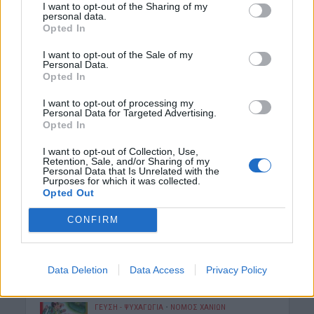
I want to opt-out of the Sharing of my
καταγγελίες για ελλείψεις, πίεση και
personal data.
ωράρια
Opted In
7 Αυγούστου 2026 12:14
I want to opt-out of the Sale of my
Personal Data.
ΕΚΚΛΗΣΙΑ
•
ΕΛΛΑΔΑ
Opted In
7η Αυγούστου 626 μ.Χ.: Η νύχτα που
“γεννήθηκε” ο Ακάθιστος Ύμνος στην
I want to opt-out of processing my
Κωνσταντινούπολη
Personal Data for Targeted Advertising.
7 Αυγούστου 2026 12:06
Opted In
I want to opt-out of Collection, Use,
ΝΟΜΌΣ ΧΑΝΊΩΝ
Retention, Sale, and/or Sharing of my
Χανιά: Ξάπλωσε να κάνει
Personal Data that Is Unrelated with the
ηλιοθεραπεία και πέθανε!
Purposes for which it was collected.
Opted Out
7 Αυγούστου 2026 12:04
CONFIRM
ΓΕΎΣΗ - ΨΥΧΑΓΩΓΊΑ
•
ΝΟΜΌΣ ΧΑΝΊΩΝ
Χανιά: Η παράσταση «Ο Σώζων
Εαυτόν Σωθήτω» στο Θέατρο
Ανατολικής Τάφρου
Data Deletion
Data Access
Privacy Policy
7 Αυγούστου 2026 12:02
ΓΕΎΣΗ - ΨΥΧΑΓΩΓΊΑ
•
ΝΟΜΌΣ ΧΑΝΊΩΝ