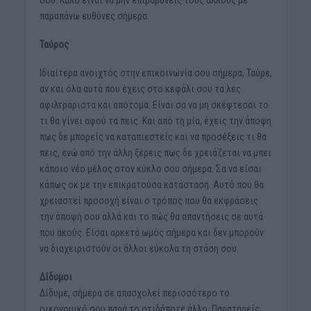
σου. Καλό είναι να μην επιβαρύνεις τους άλλους με
παραπάνω ευθύνες σήμερα.
Ταύρος
Ιδιαίτερα ανοιχτός στην επικοινωνία σου σήμερα, Ταύρε,
αν και όλα αυτά που έχεις στο κεφάλι σου τα λες
αφιλτράριστα και απότομα. Είναι σα να μη σκέφτεσαι το
τι θα γίνει αφού τα πεις. Και από τη μία, έχεις την άποψη
πως δε μπορείς να καταπιεστείς και να προσέξεις τι θα
πεις, ενώ από την άλλη ξέρεις πως δε χρειάζεται να μπει
κάποιο νέο μέλος στον κύκλο σου σήμερα. Σα να είσαι
κάπως οκ με την επικρατούσα κατάσταση. Αυτό που θα
χρειαστεί προσοχή είναι ο τρόπος που θα εκφράσεις
την άποψή σου αλλά και το πώς θα απαντήσεις σε αυτά
που ακούς. Είσαι αρκετά ωμός σήμερα και δεν μπορούν
να διαχειριστούν οι άλλοι εύκολα τη στάση σου.
Δίδυμοι
Δίδυμε, σήμερα σε απασχολεί περισσότερο το
οικονομικό σου παρά το οτιδήποτε άλλο. Παρατηρείς