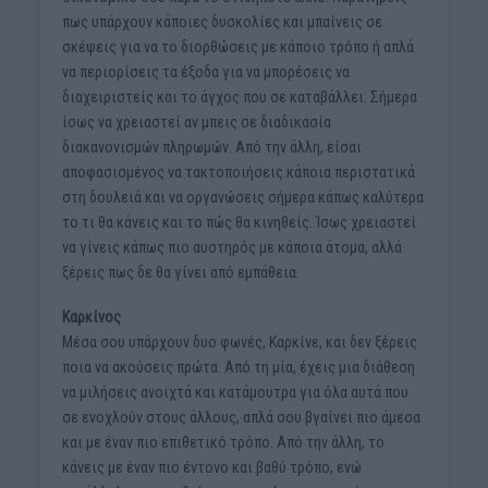
πως υπάρχουν κάποιες δυσκολίες και μπαίνεις σε
σκέψεις για να το διορθώσεις με κάποιο τρόπο ή απλά
να περιορίσεις τα έξοδα για να μπορέσεις να
διαχειριστείς και το άγχος που σε καταβάλλει. Σήμερα
ίσως να χρειαστεί αν μπεις σε διαδικασία
διακανονισμών πληρωμών. Από την άλλη, είσαι
αποφασισμένος να τακτοποιήσεις κάποια περιστατικά
στη δουλειά και να οργανώσεις σήμερα κάπως καλύτερα
το τι θα κάνεις και το πώς θα κινηθείς. Ίσως χρειαστεί
να γίνεις κάπως πιο αυστηρός με κάποια άτομα, αλλά
ξέρεις πως δε θα γίνει από εμπάθεια.
Καρκίνος
Μέσα σου υπάρχουν δυο φωνές, Καρκίνε, και δεν ξέρεις
ποια να ακούσεις πρώτα. Από τη μία, έχεις μια διάθεση
να μιλήσεις ανοιχτά και κατάμουτρα για όλα αυτά που
σε ενοχλούν στους άλλους, απλά σου βγαίνει πιο άμεσα
και με έναν πιο επιθετικό τρόπο. Από την άλλη, το
κάνεις με έναν πιο έντονο και βαθύ τρόπο, ενώ