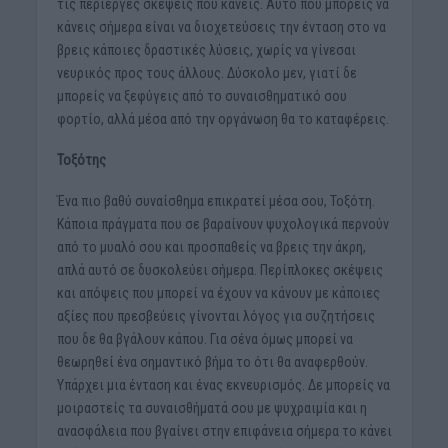
τις περίεργες σκέψεις που κάνεις. Αυτό που μπορείς να
κάνεις σήμερα είναι να διοχετεύσεις την ένταση στο να
βρεις κάποιες δραστικές λύσεις, χωρίς να γίνεσαι
νευρικός προς τους άλλους. Δύσκολο μεν, γιατί δε
μπορείς να ξεφύγεις από το συναισθηματικό σου
φορτίο, αλλά μέσα από την οργάνωση θα το καταφέρεις.
Τοξότης
Ένα πιο βαθύ συναίσθημα επικρατεί μέσα σου, Τοξότη.
Κάποια πράγματα που σε βαραίνουν ψυχολογικά περνούν
από το μυαλό σου και προσπαθείς να βρεις την άκρη,
απλά αυτό σε δυσκολεύει σήμερα. Περίπλοκες σκέψεις
και απόψεις που μπορεί να έχουν να κάνουν με κάποιες
αξίες που πρεσβεύεις γίνονται λόγος για συζητήσεις
που δε θα βγάλουν κάπου. Για σένα όμως μπορεί να
θεωρηθεί ένα σημαντικό βήμα το ότι θα αναφερθούν.
Υπάρχει μια ένταση και ένας εκνευρισμός. Δε μπορείς να
μοιραστείς τα συναισθήματά σου με ψυχραιμία και η
ανασφάλεια που βγαίνει στην επιφάνεια σήμερα το κάνει