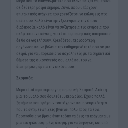
Μέρα που τα επαγγελματικά σου πλάνα παίζει να μπούνε
σε δεύτερη μοίρα σήμερα, Ζυγέ, αφού υπάρχουν
επιτακτικές ανάγκες που χρειάζεται να καλύψεις στο
σπίτι σου. Καλό είναι πριν ξεκινήσεις την όποια
διαδικασία, καλό είναι να συζητήσεις τις κινήσεις που
σκέφτεσαι να κάνεις, γιατί οι παρορμητικές αποφάσεις
δε θα σε ωφελήσουν. Χρειάζεται περισσότερη
οργάνωση και να βάλεις την καθημερινότητά σου σε μια
σειρά, για να μπορέσεις να ασχοληθείς με τα σημαντικά
θέματα της οικογένειάς σου αλλά και του να
διατηρήσεις άρτια την εικόνα σου.
Σκορπιός
Μέρα ιδιαίτερα περίεργη η σημερινή, Σκορπιέ. Από τη
μία, το μυαλό σου δουλεύει υπερωρίες. Έχεις πολλά
ζητήματα που τρέχουν ταυτόχρονα και η νευρικότητα
που τα αντιμετωπίζεις βγαίνει πολύ προς τα έξω.
Προσπαθείς να βρεις έναν τρόπο να δεις τα πράγματα με
μια πιο φιλοσοφημένη άποψη, για να ξεφύγεις και από