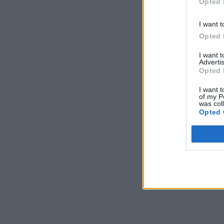
Opted 
I want t
Opted 
I want 
Advertis
Opted 
I want t
of my P
was col
Opted 