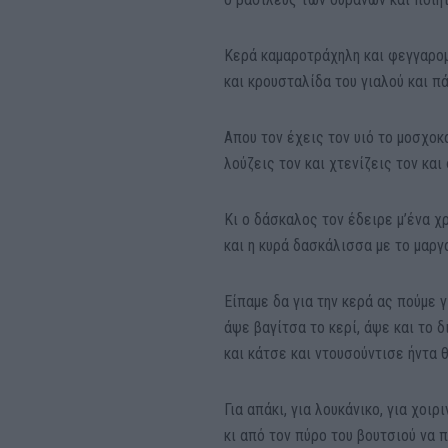
Κερά καμαροτράχηλη και φεγγαρο
και κρουσταλίδα του γιαλού και π
Aπου τον έχεις τον υιό το μοσχο
λούζεις τον και χτενίζεις τον και
Κι ο δάσκαλος τον έδειρε μ’ένα χ
και η κυρά δασκάλισσα με το μαργ
Είπαμε δα για την κερά ας πούμε γ
άψε βαγίτσα το κερί, άψε και το δ
και κάτσε και ντουσούντισε ήντα 
Για απάκι, για λουκάνικο, για χοιρ
κι από τον πύρο του βουτσιού να π