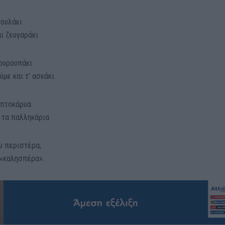
γουλάκι
αι ζευγαράκι
κουρουπάκι
με και τ’ ασκάκι.
επτοκάρυα
ν τα παλληκάρια
ου περιστέρα,
 «καλησπέρα».