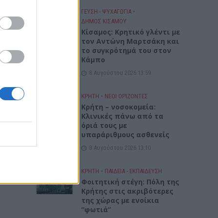
ΓΕΎΣΗ - ΨΥΧΑΓΩΓΊΑ
•
ΔΉΜΟΣ ΚΙΣΆΜΟΥ
Kίσαμος: Κρητικό γλέντι με
τον Αντώνη Μαρτσάκη και
το συγκρότημά του στον
Κάμπο
8 Αυγούστου 2026 13:59
ΚΡΗΤΗ
•
ΝΕΟΙ ΟΡΙΖΟΝΤΕΣ
Κρήτη – νοσοκομεία:
Κλινικές πάνω από τα
όριά τους με
υπαράριθμους ασθενείς
8 Αυγούστου 2026 13:10
ΚΡΗΤΗ
•
ΠΑΙΔΕΙΑ - ΕΚΠΑΙΔΕΥΣΗ
Φοιτητική στέγη: Πόλη της
Κρήτης στις ακριβότερες
της χώρας με ενοίκια
“φωτιά”