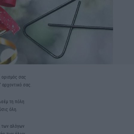
ι ορισμός σας
’ αρχοντικό σας.
λεέμ τη πόλη
ύσις όλη.
η των αλόγων
τής των όλων.