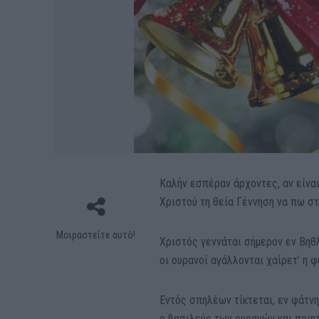
Καλήν εσπέραν άρχοντες, αν είνα
Χριστού τη θεία Γέννηση να πω στ
Μοιραστείτε αυτό!
Χριστός γεννάται σήμερον εν Βηθ
οι ουρανοί αγάλλονται χαίρετ’ η φ
Εντός σπηλέων τίκτεται, εν φάτν
ο βασιλεύς των ουρανών και ποιη