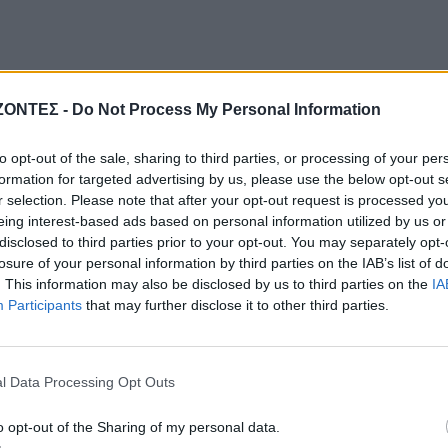
ΝΟΜΌΣ ΧΑΝΊΩΝ
ΖΟΝΤΕΣ -
Do Not Process My Personal Information
ΑΓΡΟΤΙΚΑ
ΠΑΙΔΕΙΑ - ΕΚΠΑΙΔΕΥΣΗ
: Ποιοι θεωρούνται
to opt-out of the sale, sharing to third parties, or processing of your per
Χανιά: Νέες ειδικότητες
γοί αγρότες» – Τι θα
formation for targeted advertising by us, please use the below opt-out s
Σχολή Ανώτερης
νει τις αγροτικές
r selection. Please note that after your opt-out request is processed y
Επαγγελματικής Κατάρτι
ενισχύσεις
eing interest-based ads based on personal information utilized by us or
– Οι ειδικότητες
disclosed to third parties prior to your opt-out. You may separately opt-
8 Αυγούστου 2026
8 Αυγούστου 2026
losure of your personal information by third parties on the IAB’s list of
. This information may also be disclosed by us to third parties on the
IA
Participants
that may further disclose it to other third parties.
l Data Processing Opt Outs
o opt-out of the Sharing of my personal data.