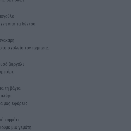
μαγούλα
άχνη από τα δέντρα
κανακάρη
 στο σχολείο τον πέμπεις.
ρυσό βεργάλι
αριτάρι.
ια τη βάγια
ιπλέρι
θα μας εφέρεις.
ινό κομμάτι
ιούμε μια γεμάτη.