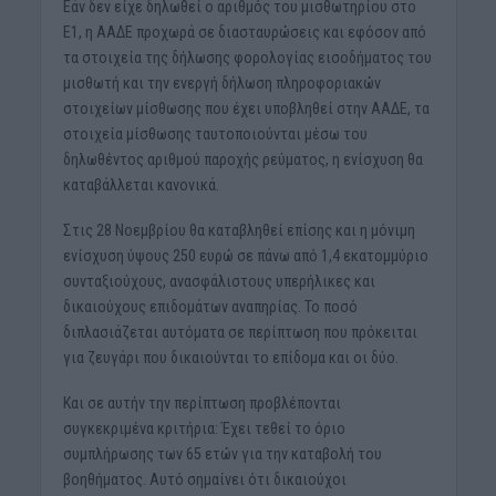
Εάν δεν είχε δηλωθεί ο αριθμός του μισθωτηρίου στο
Ε1, η ΑΑΔΕ προχωρά σε διασταυρώσεις και εφόσον από
τα στοιχεία της δήλωσης φορολογίας εισοδήματος του
μισθωτή και την ενεργή δήλωση πληροφοριακών
στοιχείων μίσθωσης που έχει υποβληθεί στην ΑΑΔΕ, τα
στοιχεία μίσθωσης ταυτοποιούνται μέσω του
δηλωθέντος αριθμού παροχής ρεύματος, η ενίσχυση θα
καταβάλλεται κανονικά.
Στις 28 Νοεμβρίου θα καταβληθεί επίσης και η μόνιμη
ενίσχυση ύψους 250 ευρώ σε πάνω από 1,4 εκατομμύριο
συνταξιούχους, ανασφάλιστους υπερήλικες και
δικαιούχους επιδομάτων αναπηρίας. Το ποσό
διπλασιάζεται αυτόματα σε περίπτωση που πρόκειται
για ζευγάρι που δικαιούνται το επίδομα και οι δύο.
Και σε αυτήν την περίπτωση προβλέπονται
συγκεκριμένα κριτήρια: Έχει τεθεί το όριο
συμπλήρωσης των 65 ετών για την καταβολή του
βοηθήματος. Αυτό σημαίνει ότι δικαιούχοι