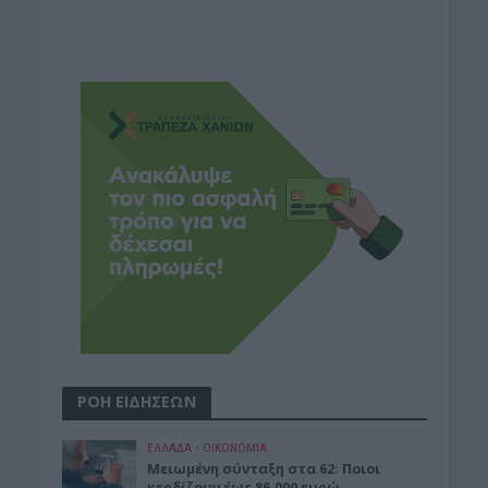
ΡΟΗ ΕΙΔΗΣΕΩΝ
ΕΛΛΑΔΑ
•
ΟΙΚΟΝΟΜΙΑ
Μειωμένη σύνταξη στα 62: Ποιοι
κερδίζουν έως 86.000 ευρώ