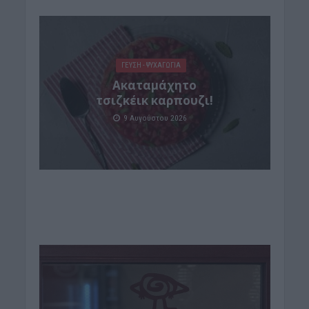
ΓΕΎΣΗ - ΨΥΧΑΓΩΓΊΑ
Ακαταμάχητο
τσιζκέικ καρπουζι!
9 Αυγούστου 2026