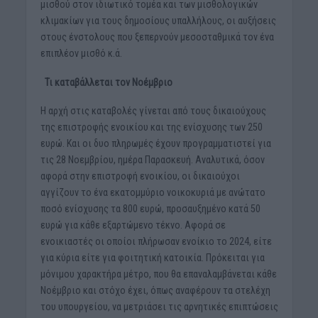
μισθού στον ιδιωτικό τομέα και των μισθολογικών
κλιμακίων για τους δημοσίους υπαλλήλους, οι αυξήσεις
στους ένστολους που ξεπερνούν μεσοσταθμικά τον ένα
επιπλέον μισθό κ.ά.
Τι καταβάλλεται τον Νοέμβριο
Η αρχή στις καταβολές γίνεται από τους δικαιούχους
της επιστροφής ενοικίου και της ενίσχυσης των 250
ευρώ. Και οι δυο πληρωμές έχουν προγραμματιστεί για
τις 28 Νοεμβρίου, ημέρα Παρασκευή. Αναλυτικά, όσον
αφορά στην επιστροφή ενοικίου, οι δικαιούχοι
αγγίζουν το ένα εκατομμύριο νοικοκυριά με ανώτατο
ποσό ενίσχυσης τα 800 ευρώ, προσαυξημένο κατά 50
ευρώ για κάθε εξαρτώμενο τέκνο. Αφορά σε
ενοικιαστές οι οποίοι πλήρωσαν ενοίκιο το 2024, είτε
για κύρια είτε για φοιτητική κατοικία. Πρόκειται για
μόνιμου χαρακτήρα μέτρο, που θα επαναλαμβάνεται κάθε
Νοέμβριο και στόχο έχει, όπως αναφέρουν τα στελέχη
του υπουργείου, να μετριάσει τις αρνητικές επιπτώσεις