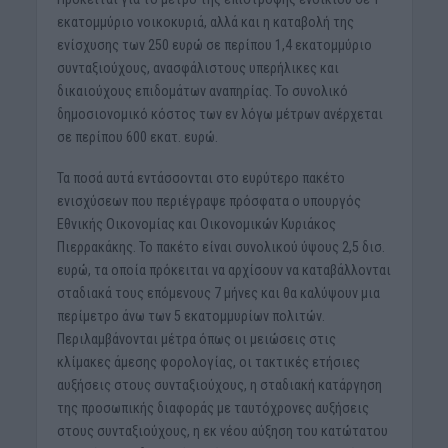
εκατομμύριο νοικοκυριά, αλλά και η καταβολή της
ενίσχυσης των 250 ευρώ σε περίπου 1,4 εκατομμύριο
συνταξιούχους, ανασφάλιστους υπερήλικες και
δικαιούχους επιδομάτων αναπηρίας. Το συνολικό
δημοσιονομικό κόστος των εν λόγω μέτρων ανέρχεται
σε περίπου 600 εκατ. ευρώ.
Τα ποσά αυτά εντάσσονται στο ευρύτερο πακέτο
ενισχύσεων που περιέγραψε πρόσφατα ο υπουργός
Εθνικής Οικονομίας και Οικονομικών Κυριάκος
Πιερρακάκης. Το πακέτο είναι συνολικού ύψους 2,5 δισ.
ευρώ, τα οποία πρόκειται να αρχίσουν να καταβάλλονται
σταδιακά τους επόμενους 7 μήνες και θα καλύψουν μια
περίμετρο άνω των 5 εκατομμυρίων πολιτών.
Περιλαμβάνονται μέτρα όπως οι μειώσεις στις
κλίμακες άμεσης φορολογίας, οι τακτικές ετήσιες
αυξήσεις στους συνταξιούχους, η σταδιακή κατάργηση
της προσωπικής διαφοράς με ταυτόχρονες αυξήσεις
στους συνταξιούχους, η εκ νέου αύξηση του κατώτατου