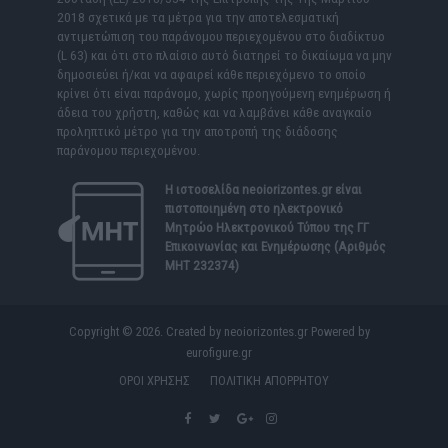
2018 σχετικά με τα μέτρα για την αποτελεσματική
αντιμετώπιση του παράνομου περιεχομένου στο διαδίκτυο
(L 63) και ότι στο πλαίσιο αυτό διατηρεί το δικαίωμα να μην
δημοσιεύει ή/και να αφαιρεί κάθε περιεχόμενο το οποίο
κρίνει ότι είναι παράνομο, χωρίς προηγούμενη ενημέρωση ή
άδεια του χρήστη, καθώς και να λαμβάνει κάθε αναγκαίο
προληπτικό μέτρο για την αποτροπή της διάδοσης
παράνομου περιεχομένου.
Η ιστοσελίδα
neoiorizontes.gr
είναι
πιστοποιημένη στο ηλεκτρονικό
Μητρώο Ηλεκτρονικού Τύπου της ΓΓ
Επικοινωνίας και Ενημέρωσης (Αριθμός
ΜΗΤ 232374)
Copyright © 2026. Created by neoiorizontes.gr Powered by
eurofigure.gr
ΟΡΟΙ ΧΡΗΣΗΣ
ΠΟΛΙΤΙΚΗ ΑΠΟΡΡΗΤΟΥ