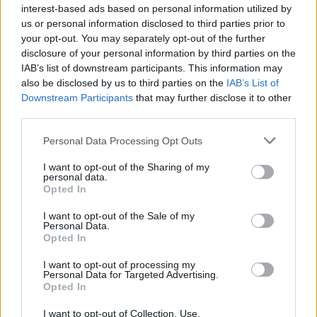
9 Αυγούστου 2026 11:41
interest-based ads based on personal information utilized by
us or personal information disclosed to third parties prior to
ΓΕΎΣΗ - ΨΥΧΑΓΩΓΊΑ
your opt-out. You may separately opt-out of the further
Φραγκόσυκα: Έξι σημαντικοί λόγοι για
disclosure of your personal information by third parties on the
να τα βάλουμε στη διατροφή μας
IAB’s list of downstream participants. This information may
9 Αυγούστου 2026 10:25
also be disclosed by us to third parties on the
IAB’s List of
Downstream Participants
that may further disclose it to other
ΚΡΗΤΗ
third parties.
Κρήτη: Ο καιρός της Κυριακής 9
Αυγούστου
Personal Data Processing Opt Outs
9 Αυγούστου 2026 08:50
I want to opt-out of the Sharing of my
personal data.
ΚΡΗΤΗ
Opted In
Καύσωνας και ξηρασία “χτυπούν” την
αγροτική παραγωγή και στην Κρήτη
I want to opt-out of the Sale of my
9 Αυγούστου 2026 08:45
Personal Data.
Opted In
ΝΟΜΌΣ ΧΑΝΊΩΝ
•
ΤΟΥΡΙΣΜΟΣ
I want to opt-out of processing my
Τραγωδία στον Κάβρο Χανίων – Νεκρή
Personal Data for Targeted Advertising.
62χρονη τουρίστρια στη θάλασσα
Opted In
9 Αυγούστου 2026 08:35
I want to opt-out of Collection, Use,