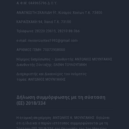
Α.Φ.Μ. 044965796 Δ.Ο.Υ.
ΑΝΑΓΝΩΣΤΗ ΣΚΑΛΙΔΗ 91, Κίσαμος Χανίων Τ.Κ. 73400
ΚΑΡΑΪΣΚΑΚΗ 94, Χανιά Τ.Κ. 73100
Τηλέφωνα: 28220 23615, 28210 88.066
e-mail: neoiorizontes1992@gmail.com
ΑΡΙΘΜΟΣ ΓΕΜΗ: 75072958000
Νόμιμος Εκπρόσωπος – Διευθυντής ΑΝΤΩΝΙΟΣ ΜΟΥΝΤΑΚΗΣ
Διευθυντής Σύνταξης: ΕΛΕΝΗ ΤΟΥΛΟΥΠΑΚΗ
Διαχειριστής και Δικαιούχος του ονόματος
τομέα: ΑΝΤΩΝΙΟΣ ΜΟΥΝΤΑΚΗΣ
Δήλωση συμμόρφωσης με τη σύσταση
(ΕΕ) 2018/334
Η ατομική επιχείρηση ΑΝΤΩΝΙΟΣ Κ. ΜΟΥΝΤΑΚΗΣ δηλώνει
ότι η ίδια και ο παρών ιστότοπος συμμορφώνονται με τη
Σύσταση (ΕΕ) 2018/334 της Επιτροπής της 1ης Μαρτίου