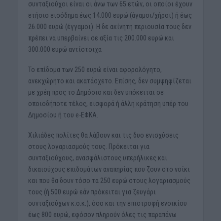
συνταξιούχοι είναι οι άνω των 65 ετών, οι οποίοι έχουν
ετήσιο εισόδημα έως 14.000 ευρώ (άγαμοι/χήροι) ή έως
26.000 ευρώ (έγγαμοι). Η δε ακίνητη περιουσία τους δεν
πρέπει να υπερβαίνει σε αξία τις 200.000 ευρώ και
300.000 ευρώ αντίστοιχα
Το επίδομα των 250 ευρώ είναι αφορολόγητο,
ανεκχώρητο και ακατάσχετο. Επίσης, δεν συμψηφίζεται
με χρέη προς το Δημόσιο και δεν υπόκειται σε
οποιοδήποτε τέλος, εισφορά ή άλλη κράτηση υπέρ του
Δημοσίου ή του e-ΕΦΚΑ.
Χιλιάδες πολίτες θα λάβουν και τις δυο ενισχύσεις
στους λογαριασμούς τους. Πρόκειται για
συνταξιούχους, ανασφάλιστους υπερήλικες και
δικαιούχους επιδομάτων αναπηρίας που ζουν στο νοίκι
και που θα δουν τόσο τα 250 ευρώ στους λογαριασμούς
τους (ή 500 ευρώ εάν πρόκειται για ζευγάρι
συνταξιούχων κ.ο.κ.), όσο και την επιστροφή ενοικίου
έως 800 ευρώ, εφόσον πληρούν όλες τις παραπάνω