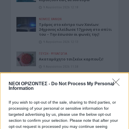
9 Αυγούστου 2026 12:18
ΝΟΜΌΣ ΧΑΝΊΩΝ
Τρόμος στο κέντρο των Χανίων:
24χρονος κλείδωσε 17χρονη στο σπίτι
του – Την έσωσαν οι φωνές της!
9 Αυγούστου 2026 12:13
ΓΕΎΣΗ - ΨΥΧΑΓΩΓΊΑ
Ακαταμάχητο τσιζκέικ καρπουζι!
9 Αυγούστου 2026 11:58
ΚΡΗΤΗ
ΝΕΟΙ ΟΡΙΖΟΝΤΕΣ -
Do Not Process My Personal
Κρήτη: Απανωτά περιστατικά μέθης –
Information
Στο ΕΚΑΒ ο «λογαριασμός» της
νυχτερινής διασκέδασης
9 Αυγούστου 2026 11:47
If you wish to opt-out of the sale, sharing to third parties, or
processing of your personal or sensitive information for
ΔΉΜΟΣ ΚΙΣΆΜΟΥ
targeted advertising by us, please use the below opt-out
Κίσαμος: Σύλληψη 32χρονου για
section to confirm your selection. Please note that after your
κλοπές
opt-out request is processed you may continue seeing