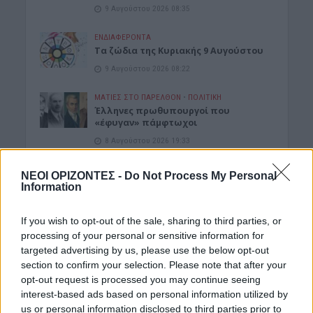
9 Αυγούστου 2026 08:35
ΕΝΔΙΑΦΕΡΟΝΤΑ
Τα ζώδια της Κυριακής 9 Αυγούστου
9 Αυγούστου 2026 08:22
ΜΑΤΙΕΣ ΣΤΟ ΠΑΡΕΛΘΟΝ
•
ΠΟΛΙΤΙΚΗ
Έλληνες πρωθυπουργοί που
«έφυγαν» πάμφτωχοι
8 Αυγούστου 2026 19:33
ΓΕΎΣΗ - ΨΥΧΑΓΩΓΊΑ
ΝΕΟΙ ΟΡΙΖΟΝΤΕΣ -
Do Not Process My Personal
Στάκα, η Κρητική κρέμα γάλακτος –
Information
Συνταγές με αυγά και πατάτες
8 Αυγούστου 2026 16:30
If you wish to opt-out of the sale, sharing to third parties, or
processing of your personal or sensitive information for
ΑΓΡΟΤΙΚΑ
targeted advertising by us, please use the below opt-out
ΑΑΔΕ: Ποιοι θεωρούνται «ενεργοί
section to confirm your selection. Please note that after your
αγρότες» – Τι θα κρίνει τις αγροτικές
ενισχύσεις
opt-out request is processed you may continue seeing
interest-based ads based on personal information utilized by
8 Αυγούστου 2026 16:27
us or personal information disclosed to third parties prior to