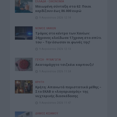
ΕΛΛΑΔΑ
•
ΟΙΚΟΝΟΜΙΑ
Μειωμένη σύνταξη στα 62: Ποιοι
κερδίζουν έως 86.000 ευρώ
9 Αυγούστου 2026 12:18
ΝΟΜΌΣ ΧΑΝΊΩΝ
Τρόμος στο κέντρο των Χανίων:
24χρονος κλείδωσε 17χρονη στο σπίτι
του – Την έσωσαν οι φωνές της!
9 Αυγούστου 2026 12:13
ΓΕΎΣΗ - ΨΥΧΑΓΩΓΊΑ
Ακαταμάχητο τσιζκέικ καρπουζι!
9 Αυγούστου 2026 11:58
ΚΡΗΤΗ
Κρήτη: Απανωτά περιστατικά μέθης –
Στο ΕΚΑΒ ο «λογαριασμός» της
νυχτερινής διασκέδασης
9 Αυγούστου 2026 11:47
ΔΉΜΟΣ ΚΙΣΆΜΟΥ