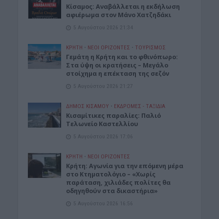
Κίσαμος: Αναβάλλεται η εκδήλωση
αφιέρωμα στον Μάνο Χατζηδάκι
5 Αυγούστου 2026 21:34
ΚΡΗΤΗ
•
ΝΕΟΙ ΟΡΙΖΟΝΤΕΣ
•
ΤΟΥΡΙΣΜΟΣ
Γεμάτη η Κρήτη και το φθινόπωρο:
Στα ύψη οι κρατήσεις – Μεγάλο
στοίχημα η επέκταση της σεζόν
5 Αυγούστου 2026 21:27
ΔΉΜΟΣ ΚΙΣΆΜΟΥ
•
ΕΚΔΡΟΜΈΣ - ΤΑΞΊΔΙΑ
Kισαμίτικες παραλίες: Παλιό
Τελωνείο Καστελλίου
5 Αυγούστου 2026 17:06
ΚΡΗΤΗ
•
ΝΕΟΙ ΟΡΙΖΟΝΤΕΣ
Kρήτη: Αγωνία για την επόμενη μέρα
στο Κτηματολόγιο – «Χωρίς
παράταση, χιλιάδες πολίτες θα
οδηγηθούν στα δικαστήρια»
5 Αυγούστου 2026 16:56