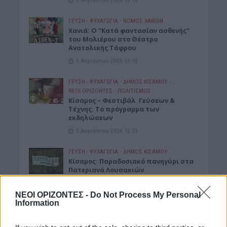
ΓΕΎΣΗ - ΨΥΧΑΓΩΓΊΑ
•
ΝΟΜΌΣ ΧΑΝΊΩΝ
Χανιά: Ο “Κατά φαντασίαν ασθενής”
του Μολιέρου στο Θέατρο
Ανατολικής Τάφρου
5 Αυγούστου 2026 13:05
ΓΕΎΣΗ - ΨΥΧΑΓΩΓΊΑ
•
ΔΉΜΟΣ ΚΙΣΆΜΟΥ
•
ΝΕΟΙ ΟΡΙΖΟΝΤΕΣ
•
ΠΟΛΙΤΙΣΜΟΣ
Κίσαμος – Φεστιβάλ Γεύσεων &
Τέχνης: Το πρόγραμμα των
εκδηλώσεων
5 Αυγούστου 2026 12:33
ΓΕΎΣΗ - ΨΥΧΑΓΩΓΊΑ
•
ΔΉΜΟΣ ΚΙΣΆΜΟΥ
Κίσαμος: Παραδοσιακό πανηγύρι στα
Πατεριανά Λουσακιών
5 Αυγούστου 2026 12:15
ΝΕΟΙ ΟΡΙΖΟΝΤΕΣ -
Do Not Process My Personal
Information
Δημοφιλή αυτή την εβδομάδα